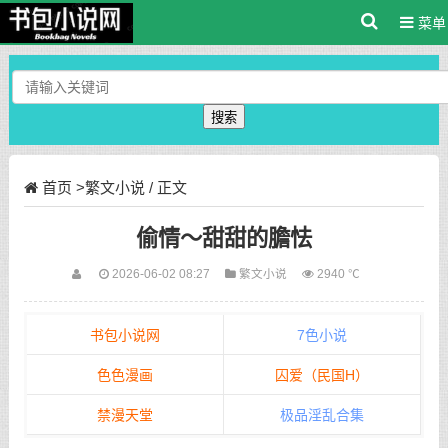
菜单
搜索
首页
>
繁文小说
/ 正文
偷情～甜甜的膽怯
2026-06-02 08:27
繁文小说
2940 ℃
书包小说网
7色小说
色色漫画
囚爱（民国H）
禁漫天堂
极品淫乱合集