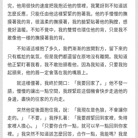
完，他用很快的速度把我抱近他的懷裡，我驚訝到不知道該
怎麼反應，只能任由他這樣緊緊的抱著我。他的手慢慢的撫
摸著我的背，很溫柔的撫摸著，我的臉緊貼著他的胸膛，感
覺好溫暖。不知不覺中，我的雙臂也環住他的背，只是我不
敢像他一樣的撫摸著我的背。
不知道這樣抱了多久，我們漸漸的放開對方，留下來的
只有尷尬的氣氛，但是我們都還留在原地沒有離開。我知道
他正緊盯著我看，我不敢抬頭看他，因為我知道，只要我抬
起頭來，他的唇一定會落在我的嘴唇上。
就這樣僵著，我終於開口：「我要回家了。」他不發一
語，慢慢的讓出一點空間，我趕緊趁這個機會快步走過他的
身邊，盡快的往家的方向走。
突然他從後面抱住我，說：「我現在是色狼，不會讓你
走的。」「不要，」我掙扎著：「我要趕緊回到家裡，免得
家裡人擔心。」「只要你合作一點，就可以早一點回到你家
裡。」我突然不知道該怎麼回答，合作一點，我能嗎？我是