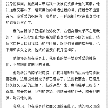
我身體裡面，竟然可以帶給我一波波從沒停止過的高潮，他
知道我又要叫了，趕緊用他的嘴堵住我的嘴，讓我發不出聲
音來。我緊緊的抱住他，吻著他，一種想把他坎進我身體裡
的感覺油然而生。
我的身體似乎已經被他溶化了，這個身體似乎不在是我
的了，我只記得無止境的高潮從我身體裡面不斷的竄出。整
個房間裡只聽到我微小的呻吟聲，跟我們身體的撞擊聲。也
不知道多久之後，他終於發洩在我身體裡面。
他慢慢的躺在我身上，我用我的雙手雙腳緊緊的纏住
他，不想讓他離開我的身體。
他吻著我的脖子跟肩膀，在我耳邊輕輕的說著他有多麼
喜歡我，這種感覺我幾乎都已經忘了。這對我而言，已經是
好久好久以前的記憶了。結婚這些年來，房事幾乎已經成了
義務。想著想著，我抱的更緊。也吻著他的脖子，吻著他的
臉，吻著他的唇。
我發現，他在我身體裡面又開始茁壯了。他的吻又開始