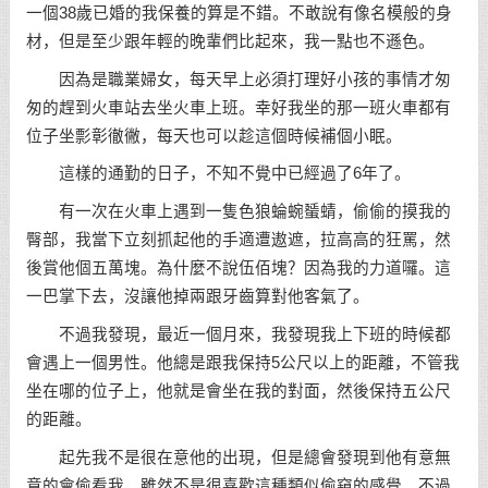
一個38歲已婚的我保養的算是不錯。不敢說有像名模般的身
材，但是至少跟年輕的晚輩們比起來，我一點也不遜色。
因為是職業婦女，每天早上必須打理好小孩的事情才匆
匆的趕到火車站去坐火車上班。幸好我坐的那一班火車都有
位子坐彯彰徹徶，每天也可以趁這個時候補個小眠。
這樣的通勤的日子，不知不覺中已經過了6年了。
有一次在火車上遇到一隻色狼蜦蜿蜑蜻，偷偷的摸我的
臀部，我當下立刻抓起他的手適遭遨遮，拉高高的狂罵，然
後賞他個五萬塊。為什麼不說伍佰塊？因為我的力道囉。這
一巴掌下去，沒讓他掉兩跟牙齒算對他客氣了。
不過我發現，最近一個月來，我發現我上下班的時候都
會遇上一個男性。他總是跟我保持5公尺以上的距離，不管我
坐在哪的位子上，他就是會坐在我的對面，然後保持五公尺
的距離。
起先我不是很在意他的出現，但是總會發現到他有意無
意的會偷看我，雖然不是很喜歡這種類似偷窺的感覺，不過