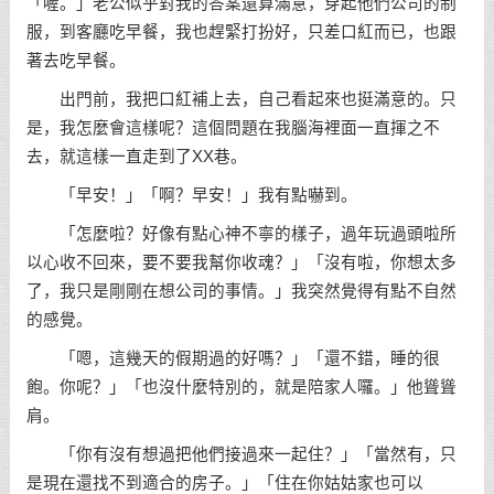
「喔。」老公似乎對我的答案還算滿意，穿起他們公司的制
服，到客廳吃早餐，我也趕緊打扮好，只差口紅而已，也跟
著去吃早餐。
出門前，我把口紅補上去，自己看起來也挺滿意的。只
是，我怎麼會這樣呢？這個問題在我腦海裡面一直揮之不
去，就這樣一直走到了XX巷。
「早安！」「啊？早安！」我有點嚇到。
「怎麼啦？好像有點心神不寧的樣子，過年玩過頭啦所
以心收不回來，要不要我幫你收魂？」「沒有啦，你想太多
了，我只是剛剛在想公司的事情。」我突然覺得有點不自然
的感覺。
「嗯，這幾天的假期過的好嗎？」「還不錯，睡的很
飽。你呢？」「也沒什麼特別的，就是陪家人囉。」他聳聳
肩。
「你有沒有想過把他們接過來一起住？」「當然有，只
是現在還找不到適合的房子。」「住在你姑姑家也可以