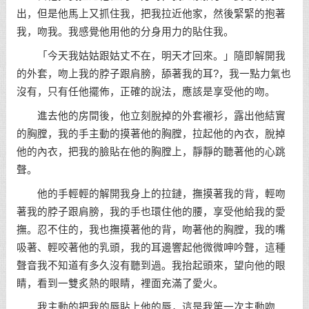
出，但是他馬上又抓住我，把我拉近他家，然後緊緊的抱著
我，吻我。我感覺他用他的分身用力的貼住我。
「今天我姑姑跟姑丈不在，明天才回來。」隨即解開我
的外套，吻上我的脖子跟肩膀，舔著我的耳?，我一點力氣也
沒有，只有任他擺佈，正確的說法，應該是享受他的吻。
進去他的房間後，他立刻脫掉的外套襯衫，露出他結實
的胸膛，我的手主動的摸著他的胸膛，拉起他的內衣，脫掉
他的內衣，把我的臉貼在他的胸膛上，靜靜的聽著他的心跳
聲。
他的手輕輕的解開我身上的拉鏈，撫摸著我的背，輕吻
著我的脖子跟肩膀，我的手也環住他的腰，享受他給我的愛
撫。忍不住的，我也撫摸著他的背，吻著他的胸膛，我的嘴
吸著、輕咬著他的乳頭，我的耳邊響起他微微呻吟聲，這種
聲音我不知道有多久沒有聽到過。我抬起頭來，望向他的眼
睛，看到一雙炙熱的眼睛，裡面充滿了愛火。
我主動的把我的唇貼上他的唇，這是我第一次主動吻