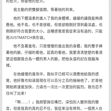
的慾火，想要他的慾火。
我主動的把雙腳張開，等著他的到來。
他的下體溫柔的進入了我的身體裡，緩緩的讓我能夠適
應他。他不長，也不是很粗，但是卻剛剛好頂到最深處，也
剛剛好符合我要的大小。這種感覺是我從來沒有過的，只能
用JUSTMATCH來形容。
他不急著進攻，只是慢慢的進出我的身體，我的雙手捧
著他的臉，仔細的看他，認真的看他，我要清清楚楚的看清
楚這個跟我合為一體的男人的臉，把他永遠的記在我腦海
裡。
在他緩慢的進攻中，我似乎已經可以適應他給我的感
覺，他好像也知道我現在可以百分之百的接納他了，於是他
開始將速度加快，力道也一次比一次更加的猛烈。我也忍不
住叫了出來！
「啊……！」我趕緊摀住嘴巴，深怕別人聽到我的聲
音，但是我真的真的忍不住，我從來沒有想到，一個男人在