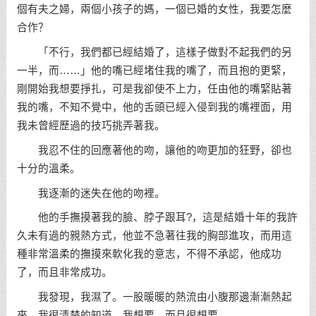
個有夫之婦，兩個小孩子的媽，一個已婚的女性，我要怎麼
合作？
「不行，我們都已經結婚了，這樣子做對不起我們的另
一半，而……」他的嘴已經堵住我的嘴了，而且抱的更緊，
剛開始我想要掙扎，可是我卻使不上力，任由他的嘴緊貼著
我的嘴，不知不覺中，他的舌頭已經入侵到我的嘴裡面，用
我未曾經歷過的技巧挑弄著我。
我忍不住的回應著他的吻，讓他的吻更加的狂野，卻也
十分的溫柔。
我逐漸的迷失在他的吻裡。
他的手撫摸著我的臉、脖子跟耳?，這是結婚十年的我許
久未有過的親熱方式，他並不急著往我的胸部進攻，而用這
種非常溫柔的撫摸來軟化我的意志，不得不承認，他成功
了，而且非常成功。
我發現，我濕了。一股暖暖的熱流由小腹那邊漸漸熱起
來，我很清楚的知道，我想要。而且很想要。