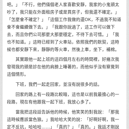
吧。」「不行，他們倆個老人家喜歡安靜，我家的小鬼頭太
吵了，我只能在外面租房子或是買房子，但我還不確定。」
「怎麼會不確定？」「這個工作我做的還OK，不過我不知道
會不會繼續做下去。」「我跟你說過了，這工作可以做下
去，而且你們公司那麼大那麼穩定，不待下去可惜。」「我
也不知道。」這時已經到了火車站，依照我們的默契，這時
候也都安靜下來，靜靜的等火車，然後上車，坐下，補棉。
其實跟他一起上班的這四個月左右的時間裡，好幾次我
發現我的頭是診在他的肩膀上睡著的，而他似乎沒有察覺到
這個情形。
下班，我們一起走回家，並沒有說很多的話。
回家的路上有一段路比較暗，這也是以前我最擔心的一
段路，現在有他跟我一起下班，我放心多了。
當我把這段話告訴他的時候，他笑笑的對我說：「那我
這時候應該當色狼。」我哈哈大笑的說：「好啊好啊，我一
定不反抗，哈哈哈……」「真的？」「真的。」我話才剛說