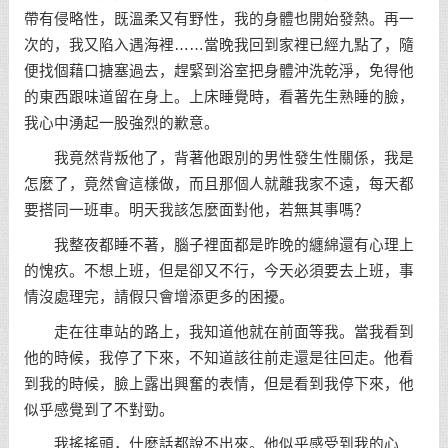
帶有侵略性，既溫柔又有野性，我的身體也開始發熱。再一
次的，我又陷入遇海裡……當晚我回到家裡已經九點了，隨
便找個藉口搪塞過去，趕緊到浴室把身體沖洗乾淨，免得他
的東西跟味道留在身上。上床睡覺時，看著先生熟睡的臉，
我心中湧起一股強烈的歉意。
我竟然背叛他了，背著他跟別的男性發生性關係，我是
怎麼了，竟然會這樣做，而且那個人就離我家不遠，每天都
要搭同一班車。明天我該怎麼面對他，若無其事嗎？
我整夜都睡不著，腦子裡面都是昨晚的纏綿還有心理上
的愧疚。不想上班，但是卻又不行，今天必須要去上班，事
情沒處理完，請假只會增添更多的困擾。
走在往車站的路上，我知道他就在前面等我。當我看到
他的時候，我停了下來，不知道該往前走還是往回走。他看
到我的時候，臉上露出興奮的表情，但是看到我停下來，他
似乎感覺到了不對勁。
我搖搖頭，什麼話都說不出來。他似乎感受到我的心