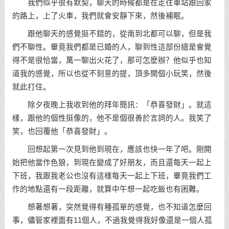
我們似乎很有默契，聊天的時候都是在走往車站跟回家
的路上，上了火車，我們就會安靜下來，然後補眠。
跟他聊天的感覺挺不錯的，從南到北都可以聊，但是我
們不聊性。畢竟我們都是已婚的人，聊到性這部份總是會覺
得不是很恰當，萬一聊出火花了，那可怎麼辦？他似乎也知
道我的感覺，所以也從不刻意的提，頂多開個小玩笑，然後
就此打住。
除夕夜晚上我收到他的拜年簡訊：「恭喜發財」。就這
樣，跟他的個性挺像的，他不是個很善於言詞的人。我笑了
笑，也回覆他「恭喜發財」。
回想起第一次見到他到現在，應該也快一年了吧。剛開
始把他當作色狼，到現在變成了好朋友，而且還每天一起上
下班，我跟我老公也沒有這樣每天一起上下班，畢竟我們工
作的地點還有一段距離，就算中午想一起吃飯也有困難。
想著想著，突然覺得有種孤單的感覺，也不知道怎麼回
事，儘管家裡面有11個人，不過我覺得我好像還是一個人孤