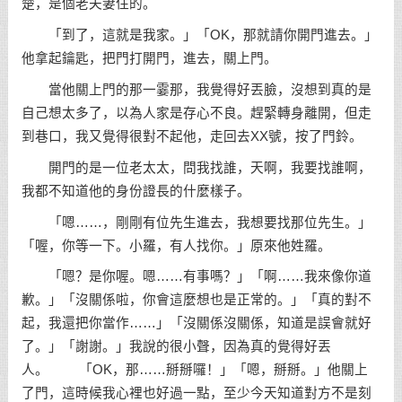
楚，是個老夫妻住的。
「到了，這就是我家。」「OK，那就請你開門進去。」
他拿起鑰匙，把門打開門，進去，關上門。
當他關上門的那一霎那，我覺得好丟臉，沒想到真的是
自己想太多了，以為人家是存心不良。趕緊轉身離開，但走
到巷口，我又覺得很對不起他，走回去XX號，按了門鈴。
開門的是一位老太太，問我找誰，天啊，我要找誰啊，
我都不知道他的身份證長的什麼樣子。
「嗯……，剛剛有位先生進去，我想要找那位先生。」
「喔，你等一下。小羅，有人找你。」原來他姓羅。
「嗯？是你喔。嗯……有事嗎？」「啊……我來像你道
歉。」「沒關係啦，你會這麼想也是正常的。」「真的對不
起，我還把你當作……」「沒關係沒關係，知道是誤會就好
了。」「謝謝。」我說的很小聲，因為真的覺得好丟
人。 「OK，那……掰掰囉！」「嗯，掰掰。」他關上
了門，這時候我心裡也好過一點，至少今天知道對方不是刻