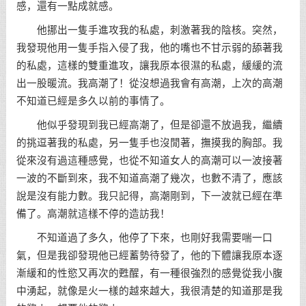
感，還有一點成就感。
他挪出一隻手進攻我的私處，刺激著我的陰核。突然，
我發現他用一隻手指入侵了我，他的嘴也不甘示弱的舔著我
的私處，這樣的雙重進攻，讓我原本很濕的私處，緩緩的流
出一股暖流。我高潮了！從沒想過我會有高潮，上次的高潮
不知道已經是多久以前的事情了。
他似乎發現到我已經高潮了，但是卻還不放過我，繼續
的挑逗著我的私處，另一隻手也沒閒著，撫摸我的胸部。我
從來沒有過這種感覺，也從不知道女人的高潮可以一波接著
一波的不斷到來，我不知道高潮了幾次，也數不清了，應該
說是沒有能力數。我只記得，高潮剛到，下一波就已經在準
備了。高潮就這樣不停的造訪我！
不知道過了多久，他停了下來，也剛好我需要喘一口
氣，但是我卻發現他已經蓄勢待發了，他的下體讓我原本逐
漸緩和的性慾又再次的甦醒，有一種很強烈的感覺從我小腹
中湧起，就像是火一樣的越來越大，我很清楚的知道那是我