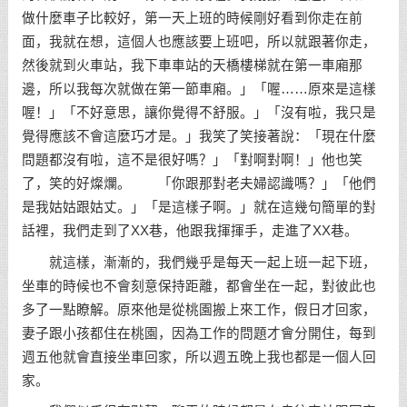
做什麼車子比較好，第一天上班的時候剛好看到你走在前
面，我就在想，這個人也應該要上班吧，所以就跟著你走，
然後就到火車站，我下車車站的天橋樓梯就在第一車廂那
邊，所以我每次就做在第一節車廂。」「喔……原來是這樣
喔！」「不好意思，讓你覺得不舒服。」「沒有啦，我只是
覺得應該不會這麼巧才是。」我笑了笑接著說：「現在什麼
問題都沒有啦，這不是很好嗎？」「對啊對啊！」他也笑
了，笑的好燦爛。 「你跟那對老夫婦認識嗎？」「他們
是我姑姑跟姑丈。」「是這樣子啊。」就在這幾句簡單的對
話裡，我們走到了XX巷，他跟我揮揮手，走進了XX巷。
就這樣，漸漸的，我們幾乎是每天一起上班一起下班，
坐車的時候也不會刻意保持距離，都會坐在一起，對彼此也
多了一點瞭解。原來他是從桃園搬上來工作，假日才回家，
妻子跟小孩都住在桃園，因為工作的問題才會分開住，每到
週五他就會直接坐車回家，所以週五晚上我也都是一個人回
家。