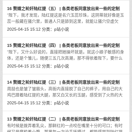
16 赘婿之轮奸陆红提（五） | 各类老板同意放出来一些的定制
“陛下，我才发现，陆红提这是名穴玉蕊珍珠，这阴蒂就好像是玉
蕊一般藏在骚穴里，普通人只是舔到这里，就能让骚穴空虚欠
操，流出淫水来，好像是玉蕊银露一样。但是真正的宝贝，还是
2025-04-15 15:12
分类：
p站小说
阴蒂上的一小点，在正中央，不像四
[详细]
15 赘婿之轮奸陆红提（四） | 各类老板同意放出来一些的定制
“陛下，又什么好说的，直接把她操坏就是。就这小娘子敏感的身
体，还是个雏儿，随便三五几次高潮，那不得依着陛下，要什么
姿势就什么姿势。哪怕是跪着像一条母狗一样从后操，又或者像
2025-04-15 15:12
分类：
p站小说
是母猪一样接着精液。”“朕很少
[详细]
14 赘婿之轮奸陆红提（三） | 各类老板同意放出来一些的定制
周喆也是皱了皱眉头，高衙内直接脱了自己的裤子，用自己的大
鸡巴蹭着陆红提的大腿，那又白又长的玉腿，感受到了火热的大
鸡巴，也是有些鸡皮疙瘩。特别是那大鸡巴还带着一点黏黏的液
2025-04-15 15:12
分类：
p站小说
体，被高衙内全部擦在了陆红提的小
[详细]
13 赘婿之轮奸陆红提（二） | 各类老板同意放出来一些的定制
有时候是拨弄着乳尖，那鲜红的一点咬在嘴里十分的可口；有时
候又是摩梭着小腹，那里每一次没手抚摸过，都能感觉到陆红提