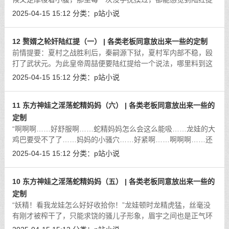
的身子在微微颤抖。周喆也是个中好手，舔着陆红提的脸颊，那
2025-04-15 15:12
分类：
p站小说
里也是吹弹可破的柔嫩，顺着脸颊咬
[详细]
12 赘婿之轮奸陆红提（一） | 各类老板同意放出来一些的定制
前情提要：夏村之战胜利后，秦嗣源下狱，夏村军内部不稳，殴
打了武状元。为此皇帝周喆便要陆红提给一个说法，哪里料到这
一番面圣，周喆便对陆红提有了想法，却隐忍不发，假意为陆红
2025-04-15 15:12
分类：
p站小说
提和高衙内牵红绳，迫于当时的局面
[详细]
11 东方神娃之淫荡蛇精妈妈（六） | 各类老板同意放出来一些的
定制
“啊啊啊……好舒服啊……蛇精妈妈怎么会这么能吸……龙娃的大
鸡巴要受不了了……妈妈的小骚穴……好紧啊……啊啊啊……还
在吸儿子的马眼……不行……要操坏妈妈……龙娃要把蛇精妈妈
2025-04-15 15:12
分类：
p站小说
操到坏掉……要听妈妈发出受不了
[详细]
10 东方神娃之淫荡蛇精妈妈（五） | 各类老板同意放出来一些的
定制
“妖精！看我龙娃怎么好好收拾你！”龙娃顿时龙精虎猛，丝毫没
有刚才被榨干了，只能求饶的骚儿子形象，眉宇之间也是正气环
绕。虽然对于之前发生的事情，有一点意识，但是龙娃也只是认