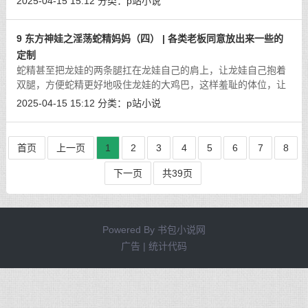
2025-04-15 15:12
分类：
p站小说
为陷入了环境，他怎么可能沉迷在
[详细]
9 东方神娃之淫荡蛇精妈妈（四） | 各类老板同意放出来一些的
定制
蛇精甚至把龙娃的两条腿扛在龙娃自己的肩上，让龙娃自己抱着
双腿，方便蛇精更好地吸住龙娃的大鸡巴，这样羞耻的体位，让
龙娃连连吃不消，偏偏蛇精是一点都不放过龙娃，一看龙娃的大
2025-04-15 15:12
分类：
p站小说
鸡巴又开始有点一抽一抽的，要射精
[详细]
首页
上一页
1
2
3
4
5
6
7
8
下一页
共39页
Powered By
书包小说网
广告 | 统计代码