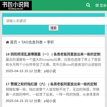
菜单
搜索
首页
> TAG信息列表 > 李轩
18 阴阳师淫乱源博雅篇（一） | 各类老板同意放出来一些的定制
最近的漫展有一个盛大的cosplay比赛，日辰也选择了带上了夜音
和水月两个小伙伴参加了比赛。其中日辰cos的是疾羽行云皮肤的
源博雅，夜音则是cos的酒歌狂行的酒吞，水月的是青竹白雪的茨
2025-04-15 15:12
分类：
p站小说
木。三个人也都是健身狂人，驾驭
[详细]
17 赘婿之轮奸陆红提（六） | 各类老板同意放出来一些的定制
稍微松懈一些，陆红提整个人就控制不住了，无边的快感，伴随
着一点她的呻吟，一起泄了出来。一阵一阵的快感，从身体里奔
涌着，最终从陆红提的小穴里流了出来，那是最舒畅的感觉了，
2025-04-15 15:12
分类：
p站小说
不管陆红提承认不承认，她有生以来
[详细]