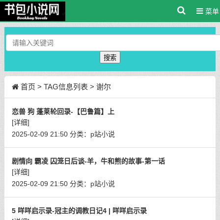
菜单
搜索
首页
> TAG信息列表 > 谢尔
恋兽 狗 蓬莱轮回录-【巴鲁篇】上
[详细]
2025-02-09 21:50
分类：
p站小说
剧情向 霸凌 囚笼日后谈-羊，牛和熊的故事-第一话
[详细]
2025-02-09 21:50
分类：
p站小说
5 咩咩启示录-冠主的调教日记4 | 咩咩启示录