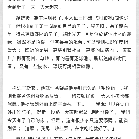
看到肚子一天一天大起來。
結婚後 , 為生活與孩子, 兩人每日忙碌 , 登山的時間也少
了 , 但也拼到了第一間屬於自己的房子 , 買房時 , 為了能看
星 , 特意選擇郊區的房子，避開光害 , 且是位於整個社區的邊
緣 , 雖然不是頂樓 , 但有長長的陽台 , 可以觀測視野角度相
當大 ； 臨近的是另一高級別墅社區 , 高聳的圍牆內 ， 家家
戶戶都有花園、草地 , 有的還有遊泳池 。新居遠離市街鬧
區 ， 又有一些樹木， 環境可說相當幽靜 。
搬進了新家 , 他就忙著架設他塵封已久的「望遠鏡 」, 我
則張羅著傢俱及物品放置。 一切安頓好後 , 大人小孩也都
喊餓 , 他提議到外面上館子慶祝一下 。 我說:「現在要再
外出吃館子， 得走一段路，大家都累著 時間也晚了 ， 我們
今天有了自己的家 , 但是 ，還有很多家具還要添購 , 能省
則省 ； 這麼 , 我馬上炒些菜 , 在家吃吃就好了。」