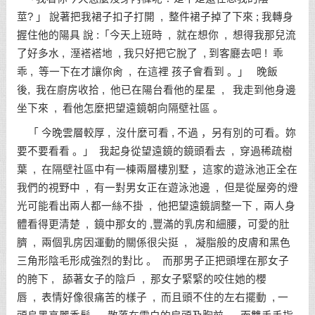
莖? 」 說著把我裙子扣子打開 , 整件裙子掉了下來 ; 我轉身
握住他的陽具 說 :「今天上班時 , 就在想你 , 想得我那兒流
了好多水 , 溼褡褡地 , 我只好把它脫了 , 到客廳去吧 ! 乖
乖 , 等一下在才讓你肏 , 在這裡 孩子會看到 。」 晚飯
後, 我在廚房收拾 , 他已在陽台看他的星星 , 我走到他身邊
坐下來 , 看他怎麼把望遠鏡朝向隔壁社區 。
「 今晚雲層較厚 , 沒什麼可看 , 不過 ，另有別的可看。妳
要不要看看 。」 我起身從望遠鏡的鏡頭看去 , 穿過稀疏樹
葉 , 在隔壁社區中有一棟兩層樓別墅 ，這家的遊泳池正全在
我們的視野中 , 有一對男女正在遊泳池邊 , 但是從屋旁的燈
光可能看出兩人都一絲不掛 , 他把望遠鏡調整一下 , 兩人身
體看得更清楚 , 鏡中那女的 ,豐滿的乳房和細腰，可愛的肚
臍 , 兩個乳房因運動的關係很尖挺 , 凝脂般的皮膚和黑色
三角形陰毛形成強烈的對比 。 而那男子正把頭埋在那女子
的胯下 , 舔著女子的陰戶 , 那女子緊緊的咬住她的櫻
唇 , 表情好像很痛苦的樣子 , 而且頭不住的左右擺動 , 一