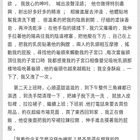
欲 ， 我放心的呻吟、 喊出浪聲淫語； 他也做得特別盡
興 , 射出好多好多的精液 ； 相擁進屋去沖澡 , 他體貼地
幫我清洗下體 , 很溫柔的把我的陰唇剝開 , 仔細的塗抹香
皂 , 再沖洗乾淨 ; 在他手指的搓揉下 , 我穴又癢癢的 , 我伸
手拉著他的陽具往我的陰道裡塞 , 把他壓在下方 , 自己在上
面 , 把我的乳房貼著他的胸膛 , 兩人的乳頭相互摩擦 , 搖
動我的屁股 , 尋找他的龜頭來觸動我的子宮口 ,每次當龜頭
頂住我的子宮口時 我都感覺我的子宮口相像嬰兒吸吮乳頭那
樣地吸吮著龜頭 , 他的龜頭也越來越粗壯 ; 我全身酥痲 , 一
下了, 我又洩了一次 。
第二天上班時，心頭還甜滋滋的 , 到下午整件三角褲都已
濕透 , 到洗手間清理一下 , 把褲子脫下洗一洗 , 就放入皮
包裡 , 拉拉裙子 , 繼續上班 ; 下班前 ,他打電話來要去買些
用品 , 約在超級市場見面 , 買了東西回到家 , 我正在做
飯 , 他從後面把我的窄裙拉鍊拉開 , 伸手進去摸著我的屁
股 。
「我看你今天怎麼沒穿內褲呢 ? 是不是還在想我的陰