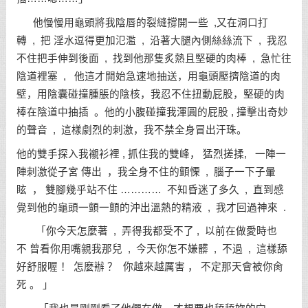
他慢慢用龜頭將我陰唇的裂縫撐開一些 ,又在洞口打
轉 , 把 淫水逗得更加氾濫 , 沿著大腿內側絲絲流下 , 我忍
不住把手伸到後面 , 找到他那隻炙熱且堅硬的肉棒 , 急忙往
陰道裡塞 , 他這才開始急速地抽送，用龜頭壓擠陰道的肉
壁，用陰囊碰撞腫脹的陰核，我忍不住扭動屁股，堅硬的肉
棒在陰道中抽插 。他的小腹碰撞我渾圓的屁股 , 撞擊出奇妙
的聲音 , 這樣劇烈的刺激，我不禁全身冒出汗珠。
他的雙手探入我襯衫裡 , 抓住我的雙峰， 猛烈搓揉, 一陣一
陣刺激從子宮 傳出 ，我全身不住的顫慄 , 腦子一下子暈
眩 ， 雙腳幾乎站不住 ………… 不知昏迷了多久 , 直到感
覺到他的龜頭一顫一顫的沖出溫熱的精液 , 我才回過神來 .
「你今天怎麼著 , 弄得我都受不了 , 以前在做愛時也
不 曾看你用嘴親我那兒 , 今天你怎不嫌髒 , 不過 , 這樣舔
好舒服喔 ！ 怎麼辦 ？ 你越來越厲害 ， 不定那天會被你肏
死 。 」