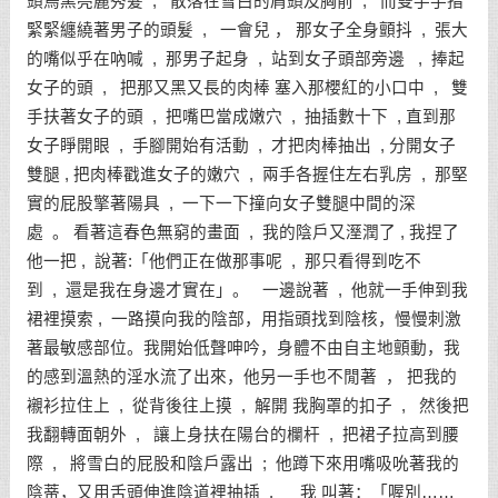
頭烏黑亮麗秀髮 , 散落在雪白的肩頭及胸前 , 而雙手手指
緊緊纏繞著男子的頭髮 , 一會兒 ， 那女子全身顫抖 , 張大
的嘴似乎在吶喊 , 那男子起身 , 站到女子頭部旁邊 , 捧起
女子的頭 , 把那又黑又長的肉棒 塞入那櫻紅的小口中 , 雙
手扶著女子的頭 , 把嘴巴當成嫩穴 , 抽插數十下 , 直到那
女子睜開眼 , 手腳開始有活動 , 才把肉棒抽出 , 分開女子
雙腿 , 把肉棒戳進女子的嫩穴 , 兩手各握住左右乳房 , 那堅
實的屁股擎著陽具 , 一下一下撞向女子雙腿中間的深
處 。 看著這春色無窮的畫面 , 我的陰戶又溼潤了 , 我捏了
他一把 , 說著:「他們正在做那事呢 , 那只看得到吃不
到 , 還是我在身邊才實在」。 一邊說著 , 他就一手伸到我
裙裡摸索 , 一路摸向我的陰部，用指頭找到陰核，慢慢刺激
著最敏感部位。我開始低聲呻吟，身體不由自主地顫動，我
的感到溫熱的淫水流了出來，他另一手也不閒著 ， 把我的
襯衫拉住上 , 從背後往上摸 , 解開 我胸罩的扣子 , 然後把
我翻轉面朝外 , 讓上身扶在陽台的欄杆 , 把裙子拉高到腰
際 , 將雪白的屁股和陰戶露出 ; 他蹲下來用嘴吸吮著我的
陰蒂，又用舌頭伸進陰道裡抽插 . 我 叫著：「喔別……