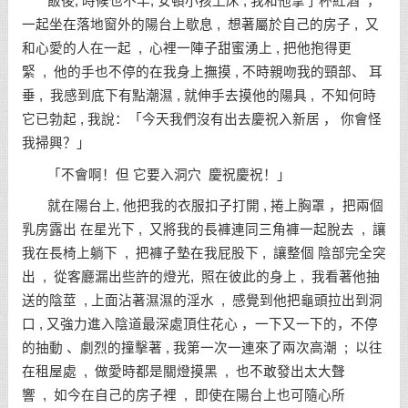
飯後, 時候也不早, 安頓小孩上床 , 我和他拿了杯紅酒 ，
一起坐在落地窗外的陽台上歇息 , 想著屬於自己的房子 , 又
和心愛的人在一起 , 心裡一陣子甜蜜湧上 , 把他抱得更
緊 , 他的手也不停的在我身上撫摸 , 不時親吻我的頸部、 耳
垂 , 我感到底下有點潮濕 , 就伸手去摸他的陽具 , 不知何時
它已勃起 , 我說：「今天我們沒有出去慶祝入新居 ， 你會怪
我掃興？」
「不會啊！但 它要入洞穴 慶祝慶祝！」
就在陽台上, 他把我的衣服扣子打開 , 捲上胸罩 ，把兩個
乳房露出 在星光下 , 又將我的長褲連同三角褲一起脫去 , 讓
我在長椅上躺下 , 把褲子墊在我屁股下 , 讓整個 陰部完全突
出 , 從客廳漏出些許的燈光, 照在彼此的身上 , 我看著他抽
送的陰莖 , 上面沾著濕濕的淫水 , 感覺到他把龜頭拉出到洞
口 , 又強力進入陰道最深處頂住花心 ，一下又一下的，不停
的抽動 、劇烈的撞擊著 , 我第一次一連來了兩次高潮 ; 以往
在租屋處 , 做愛時都是關燈摸黑 , 也不敢發出太大聲
響 , 如今在自己的房子裡 , 即使在陽台上也可隨心所