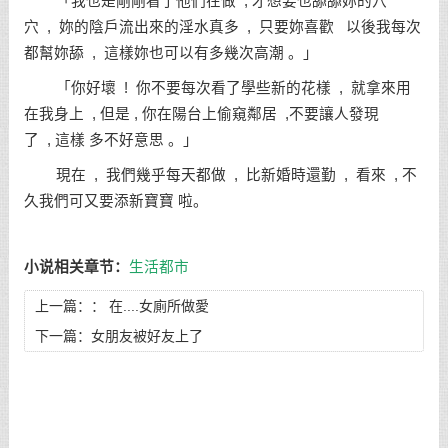
「我也是剛剛看了他們在做 , 才想要也舔舔妳的穴
穴 , 妳的陰戶流出來的淫水真多 , 只要妳喜歡 以後我每次
都幫妳舔 , 這樣妳也可以有多幾次高潮 。」
「你好壞 ! 你不要每次看了學些新的花樣 , 就拿來用
在我身上 , 但是 , 你在陽台上偷窺鄰居 ,不要讓人發現
了 , 這樣 多不好意思 。」
現在 , 我們幾乎每天都做 , 比新婚時還勤 , 看來 , 不
久我們可又要添新寶寶 啦。
小说相关章节：
生活都市
上一篇：：
在....女廁所做愛
下一篇：
女朋友被好友上了