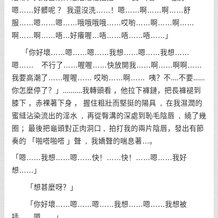
嗯……好髒呢 ？ 我還沒洗……！嗯……啊……啊……舒
服……嗯……嗯……哦哦哦哦……哎喲……啊……啊……
啊……啊……唔…好癢喔…唔……唔……唔……」
「你好壞……嗯……嗯……我想……嗯……我想……
嗯…… 不行了……喔喔……快放開我……啊……啊啊……
我要高潮了……喔喔…… 哎喲……啊…… 咦？不....不要......
你怎麼停了？」..........我轉頭看 ，他拉下褲鏈，把長褲褪到
膝下 ，赤裸著下身 ， 握住粗壯而堅挺的陽具 , 在我濕潤的
蜜縫沾染流出的淫水 , 再從臀溝的深處到恥毛陰唇 , 繞了幾
圈 ；最後把龜頭對正肉洞口 , 拍打我的兩片陰唇，發出有節
奏的 「啪嗒啪嗒 」聲 , 我嬌聲的喘息著…。
「嗯……我想……嗯……快！……快！……嗯……我好
想……」
「想甚麼呀？」
「你好壞……嗯……嗯……我想……嗯……我想被
插……嗯……」