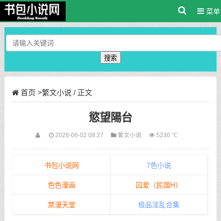
菜单
搜索
首页
>
繁文小说
/ 正文
慾望陽台
2026-06-02 08:27
繁文小说
5230 ℃
书包小说网
7色小说
色色漫画
囚爱（民国H）
禁漫天堂
极品淫乱合集