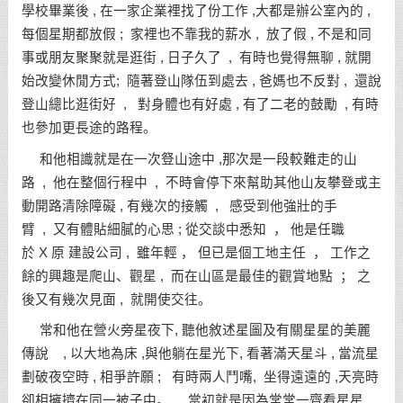
學校畢業後 , 在一家企業裡找了份工作 ,大都是辦公室內的 ,
每個星期都放假 ; 家裡也不靠我的薪水 , 放了假 , 不是和同
事或朋友聚聚就是逛街 , 日子久了 , 有時也覺得無聊 , 就開
始改變休閒方式; 隨著登山隊伍到處去 , 爸媽也不反對 , 還說
登山總比逛街好 , 對身體也有好處 , 有了二老的鼓勵 , 有時
也參加更長途的路程。
和他相識就是在一次豋山途中 ,那次是一段較難走的山
路 , 他在整個行程中 , 不時會停下來幫助其他山友攀登或主
動開路清除障礙 , 有幾次的接觸 , 感受到他強壯的手
臂 , 又有體貼細膩的心思 ; 從交談中悉知 ， 他是任職
於 X 原 建設公司 , 雖年輕 ， 但已是個工地主任 ， 工作之
餘的興趣是爬山、觀星 , 而在山區是最佳的觀賞地點 ； 之
後又有幾次見面 , 就開使交往。
常和他在營火旁星夜下, 聽他敘述星圖及有關星星的美麗
傳說 , 以大地為床 ,與他躺在星光下, 看著滿天星斗 , 當流星
劃破夜空時 , 相爭許願 ; 有時兩人鬥嘴, 坐得遠遠的 ,天亮時
卻相擁擠在同一被子中。 當初就是因為常常一齊看星星 ,