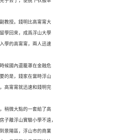
兒子去了，便脫下衣服準
副教授。錢明比高甯甯大
留學回來，成爲浮山大學
入學的高甯甯，兩人迅速
時候國內還籠罩在金融危
要的是，錢家在當時浮山
，高甯甯就迅速和錢明完
，稍微大點的一套給了高
房子離浮山實驗小學不遠，
到景陽區，浮山市的商業