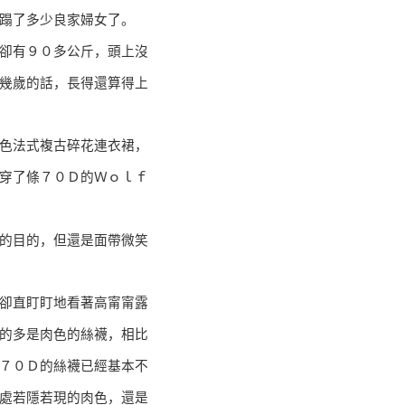
蹋了多少良家婦女了。
卻有９０多公斤，頭上沒
幾歲的話，長得還算得上
色法式複古碎花連衣裙，
穿了條７０Ｄ的Ｗｏｌｆ
的目的，但還是面帶微笑
卻直盯盯地看著高甯甯露
的多是肉色的絲襪，相比
７０Ｄ的絲襪已經基本不
處若隱若現的肉色，還是