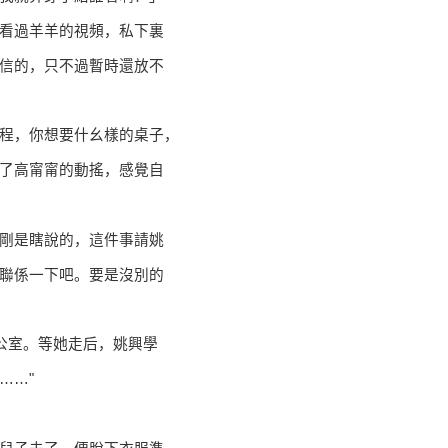
看過羊羊的視頻，私下裏
信的，只不過暫時還放不
程，你想要什幺樣的桌子，
了高甯甯的動搖，感覺自
剛是瞎說的，這件事請姚
聯係一下吧。要是沒別的
公室。等她走后，姚興學
……"