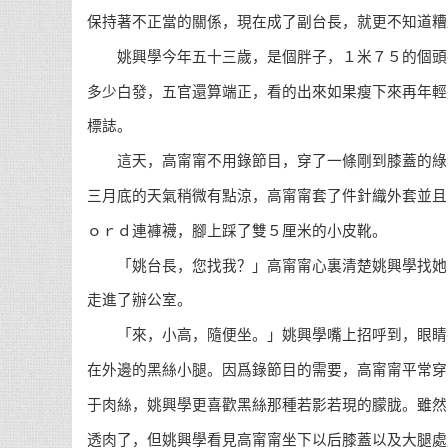
保持著不正當的關係，現在成了副台長，就更不知道糟
姚興學今年五十三歲，是個胖子，１米７５的個頭
多少白發，五官還算端正，看的出來如果瘦下來再年輕
標誌。
這天，高甯甯不用錄節目，穿了一條剛到膝蓋的綠
三月底的天氣稍微有點涼，高甯甯套了件針織外套並且
ｏｒｄ連褲襪，腳上踩了雙５厘米的小皮靴。
「姚台長，您找我？」高甯甯心裏清楚姚興學找她
走進了辦公室。
「來，小高，隨便坐。」姚興學嘴上招呼到，眼睛
在外邊的黑絲小腿。因爲錄節目的需要，高甯甯平常穿
于肉絲，姚興學更喜歡黑絲那種若影若現的朦胧。雖然
透肉了，但姚興學看見高甯甯坐下以后膝蓋以及大腿處