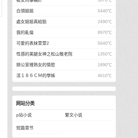
被女同事輪奸
5870℃
白領姐姐
5440℃
處女姐姐真給勁
2490℃
我的亂倫
8970℃
可愛的表妹萱萱2
5640℃
性感的美腿女神之松山敬老院
1350℃
辦公室裡熟女的情慾
1890℃
淫１８６ＣＭ的學姊
4610℃
网站分类
p站小说
繁文小说
短篇章节