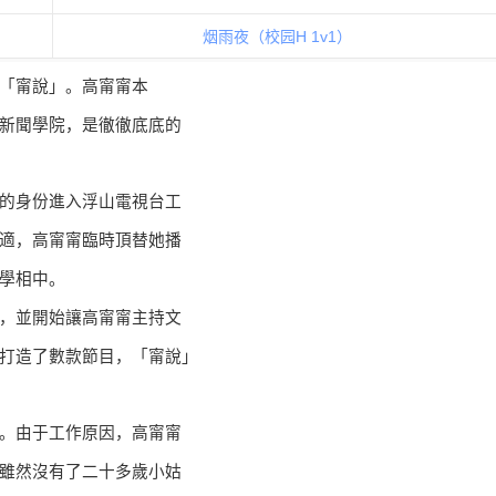
烟雨夜（校园H 1v1）
「甯說」。高甯甯本
新聞學院，是徹徹底底的
的身份進入浮山電視台工
適，高甯甯臨時頂替她播
學相中。
，並開始讓高甯甯主持文
打造了數款節目，「甯說」
。由于工作原因，高甯甯
雖然沒有了二十多歲小姑