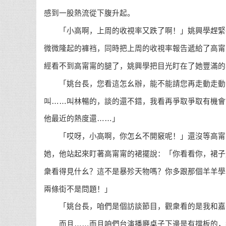
感到一股熱流從下腹升起。
「小高啊，上周的收視率又跌了啊！」姚興學趕緊
微微隆起的褲裆，同時把上周的收視率報告遞給了高甯
經看不到高甯甯的腿了，姚興學把目光盯在了她豐滿的
「姚台長，您看這怎幺辦，能不能請您再走動走動
叫……叫林暢的，談的還不錯，我看再爭取爭取有機會
他最近的熱度還……」
「哎呀，小高啊，你怎幺不開竅呢！」還沒等高甯
她，他站起來盯著高甯甯的裙擺說：「你看看你，裙子
衆看得見什幺？這不是暴殄天物嗎？你多跟那個羊羊學
兩條街不是問題！」
「姚台長，咱們是個訪談節目，觀衆看的是我和嘉
而且……而且咱們台演播廳桌子下邊是有擋板的，