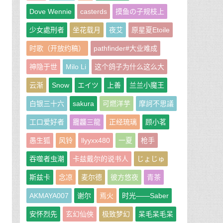
Dove Wennie
casterds
摸鱼の子规枝上
少女處刑者
坐花载月
夜艾
原星夏Etoile
时歌（开放约稿）
pathfinder#大业难成
神隐于世
Milo Li
这个鸽子为什么这么大
云渐
Snow
エイツ
上善
兰兰小魔王
白银三十六
sakura
可燃洋芋
摩訶不思議
工口爱好者
龗龘三龍
正经琉璃
顾小茗
愚生狐
风铃
llyyxx480
一夏
枪手
吞噬者虫潮
卡兹戴尔的说书人
じょじゅ
斯兹卡
念凉
麦尔德
彼方悠夜
青茶
AKMAYA007
谢尔
焉火
时光——Saber
安怀烈先
玄幻仙俠
极致梦幻
呆毛呆毛呆