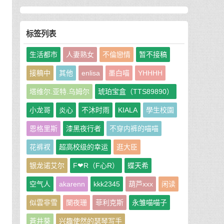
标签列表
生活都市
人妻熟女
不倫戀情
暂不接稿
接稿中
其他
enlisa
墨白喵
YHHHH
塔维尔.亚特.乌姆尔
琥珀宝盒（TTS89890）
小龙哥
炎心
不沐时雨
KIALA
學生校園
恩格里斯
漆黑夜行者
不穿内裤的喵喵
花裤衩
超高校级的幸运
逛大臣
银龙诺艾尔
F❤R（F心R）
蝶天希
空气人
akarenn
kkk2345
葫芦xxx
闲读
似雲非雪
闌夜珊
菲利克斯
永雏喵喵子
蒼井葵
兴趣使然的瑟琴写手