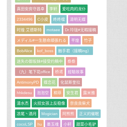
真田安房守昌幸
李轩
爱吃肉的龙仆
2334496
C小皮
咚咚噹
清明无蝶
时煌.艾德斯特
motaee
Dr.玲珑#无暇接稿
メディル#一生懸命頑張れる
芊煌
竹子
BobAlice
kof_boss
触手君（接稿ing）
迷失の御坂妹#接受约稿中
叁叁
（九）笔下花office
桥鸢
經驗故事
AntimonyPD
蝶恋花
化鼠斯奎拉
hhkdesu
泡泡空
桐菲
安生君
露米雅
清水杰
火控女孩上反稳像
奈良良柴犬
凉尾丶酒月
Mogician
阿熊熊
正义的催眠
cocoLSP
hu
墨玉魂
小轩
甜菜小毛驴