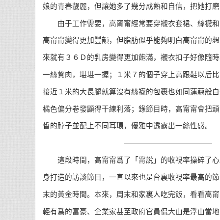
娘的青春靓麗，但讓她多了幾分成熟和自信，把她打磨
由于工作需要，高甯甯經常要穿襯衣套裙、絲襪和
高甯甯變得更加豐韻，但脂肪似乎能夠明白高甯甯的想
來就有３６Ｄ的乳房變得更加飽滿，襯衣扣子好像隨時
一絲贅肉，堪堪一握；１米７的個子穿上高跟鞋以后比
接近１米的大長腿就算沒有絲襪的包裹也如同蓮藕般白
橘色偏分卷發顯得干練利落；錄節目時，高甯甯會把頭
皙的脖子並配上不同耳環，優雅中透露出一絲性感。
————————————
這段時間，高甯甯爲了「甯說」的收視率操碎了心
身打造的訪談節目，一直以來也是台裏收視率最高的節
末的黃金時間。本來，周末和家裏人吃完飯，看看高甯
輕有爲的富豪、企業家甚至政府官員侃大山是浮山當地