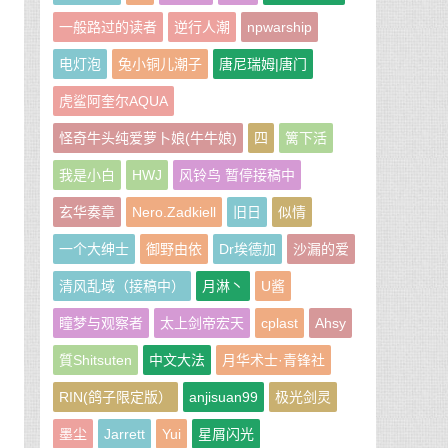
一般路过的读者
逆行人潮
npwarship
电灯泡
兔小铜儿潮子
唐尼瑞姆|唐门
虎鲨阿奎尔AQUA
怪奇牛头纯爱萝卜娘(牛牛娘)
四
篱下活
我是小白
HWJ
风铃鸟 暂停接稿中
玄华奏章
Nero.Zadkiell
旧日
似情
一个大绅士
御野由依
Dr埃德加
沙漏的爱
清风乱域（接稿中）
月淋丶
U酱
瞳梦与观察者
太上剑帝宏天
cplast
Ahsy
質Shitsuten
中文大法
月华术士·青锋社
RIN(鸽子限定版）
anjisuan99
极光剑灵
墨尘
Jarrett
Yui
星屑闪光