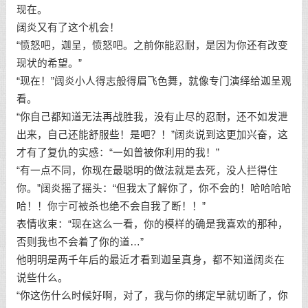
现在。
阔炎又有了这个机会！
“愤怒吧，迦呈，愤怒吧。之前你能忍耐，是因为你还有改变
现状的希望。”
“现在！”阔炎小人得志般得眉飞色舞，就像专门演绎给迦呈观
看。
“你自己都知道无法再战胜我，没有止尽的忍耐，还不如发泄
出来，自己还能舒服些！是吧？！”阔炎说到这更加兴奋，这
才有了复仇的实感：“一如曾被你利用的我！”
“有一点不同，你现在最聪明的做法就是去死，没人拦得住
你。”阔炎摇了摇头：“但我太了解你了，你不会的！哈哈哈哈
哈！！你宁可被杀也绝不会自我了断！！”
表情收束：“现在这么一看，你的模样的确是我喜欢的那种，
否则我也不会着了你的道…”
他明明是两千年后的最近才看到迦呈真身，都不知道阔炎在
说些什么。
“你这伤什么时候好啊，对了，我与你的绑定早就切断了，你