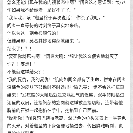
怎么还能出现在我的内视状态中啊？”阔炎这才意识到：“你这
伤如果我不给你治，是好不了了。”
“我认栽，咳..”迦呈终于再次说话：“你杀了我吧。”
阔炎一直等待的时刻终于真实地来临。
他以为这一刻会很解气的！
但结果却，莫名其妙地突然就结束了。
结束了！？！
“要死你就死去啊！”阔炎大吼：“想让我这么便宜地就灭了
你？！妄想！”
不能就这样结束？！
“我的复仇，我的复仇！”肌肉如同全都有了生命，拼命在阔炎
深棕色的皮肤下鼓动时不时透出些微光亮：“绝不会这样草草
结束！”发疯般的大吼后就是充满狂气的怪笑，双手转眼掐进
迦呈的双肩，连接胸部的筋肉就这样被直接切断，连带着他
胸前的石锁一起抱掐在手中，抱掐到自己面前。
“操死你！”阔炎鸡巴翘得老高，深蓝色的龟头又覆上一层黄色
的火光，对着迦呈的下身强硬地捅进去，传出鲜难听到，诡