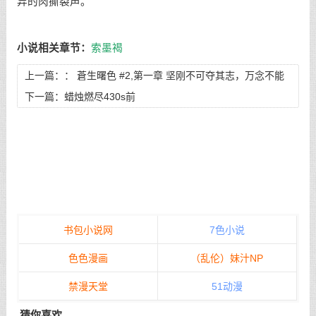
异的肉撕裂声。
小说相关章节：
索墨褐
上一篇：：
蒼生曙色 #2,第一章 坚刚不可夺其志，万念不能
乱其心
下一篇：
蜡烛燃尽430s前
书包小说网
7色小说
色色漫画
（乱伦）妹汁NP
禁漫天堂
51动漫
猜你喜欢