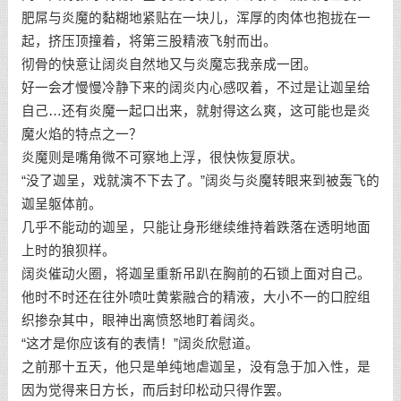
肥屌与炎魔的黏糊地紧贴在一块儿，浑厚的肉体也抱拢在一
起，挤压顶撞着，将第三股精液飞射而出。
彻骨的快意让阔炎自然地又与炎魔忘我亲成一团。
好一会才慢慢冷静下来的阔炎内心感叹着，不过是让迦呈给
自己…还有炎魔一起口出来，就射得这么爽，这可能也是炎
魔火焰的特点之一？
炎魔则是嘴角微不可察地上浮，很快恢复原状。
“没了迦呈，戏就演不下去了。”阔炎与炎魔转眼来到被轰飞的
迦呈躯体前。
几乎不能动的迦呈，只能让身形继续维持着跌落在透明地面
上时的狼狈样。
阔炎催动火圈，将迦呈重新吊趴在胸前的石锁上面对自己。
他时不时还在往外喷吐黄紫融合的精液，大小不一的口腔组
织掺杂其中，眼神出离愤怒地盯着阔炎。
“这才是你应该有的表情！”阔炎欣慰道。
之前那十五天，他只是单纯地虐迦呈，没有急于加入性，是
因为觉得来日方长，而后封印松动只得作罢。