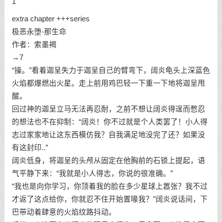
1
extra chapter +++series
极恶永堕-那生命
作者：索墨褐
→7
“操。”看着迦呈失力于迦呈自己的臂弯下，阔炎龟头上深蓝色
火焰都爆燃出火星。走上前用鸡巴轻一下重一下地将迦呈甩
醒。
回过神的迦呈立马无法再忍耐，之前不想让阔炎得逞而憋忍
的想法也不在抑制：“阔炎！你不过就是个人类罢了！小人得
志过家家地让这东西模仿我？自我满足地没完了还？如果没
有这封印..”
阔炎低身，将迦呈的头颅从固定在他胸前的石锁上提起，语
气平静下来：“我就是小人得志，你说的很准确。”
“我也是向你学习，你顶着我的脸在多少星球上嚣张？我不过
才返了这点给你，你就忍不住开始置喙我？”阔炎说话间，下
巴带动着肆意的火焰纹路抖动。