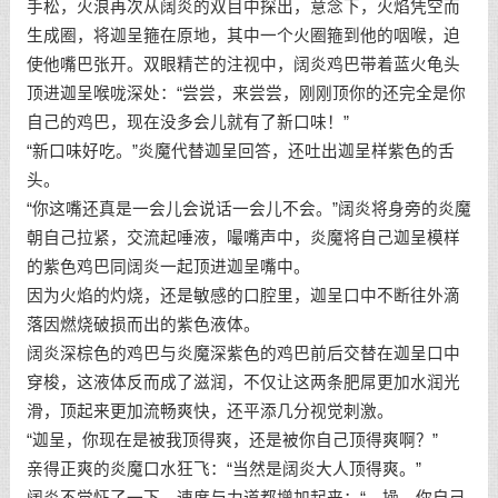
手松，火浪再次从阔炎的双目中探出，意念下，火焰凭空而
生成圈，将迦呈箍在原地，其中一个火圈箍到他的咽喉，迫
使他嘴巴张开。双眼精芒的注视中，阔炎鸡巴带着蓝火龟头
顶进迦呈喉咙深处：“尝尝，来尝尝，刚刚顶你的还完全是你
自己的鸡巴，现在没多会儿就有了新口味！”
“新口味好吃。”炎魔代替迦呈回答，还吐出迦呈样紫色的舌
头。
“你这嘴还真是一会儿会说话一会儿不会。”阔炎将身旁的炎魔
朝自己拉紧，交流起唾液，嘬嘴声中，炎魔将自己迦呈模样
的紫色鸡巴同阔炎一起顶进迦呈嘴中。
因为火焰的灼烧，还是敏感的口腔里，迦呈口中不断往外滴
落因燃烧破损而出的紫色液体。
阔炎深棕色的鸡巴与炎魔深紫色的鸡巴前后交替在迦呈口中
穿梭，这液体反而成了滋润，不仅让这两条肥屌更加水润光
滑，顶起来更加流畅爽快，还平添几分视觉刺激。
“迦呈，你现在是被我顶得爽，还是被你自己顶得爽啊？”
亲得正爽的炎魔口水狂飞：“当然是阔炎大人顶得爽。”
阔炎不觉怔了一下，速度与力道都增加起来：“…操，你自己