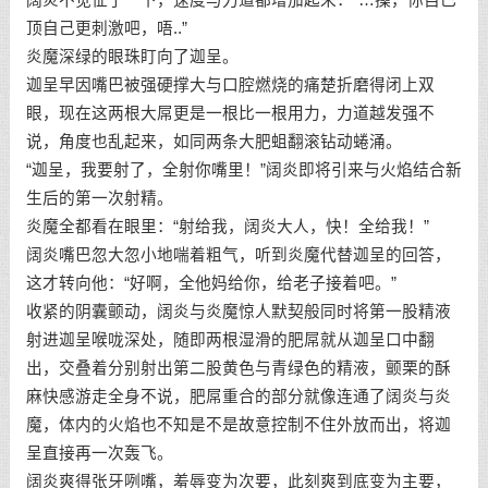
顶自己更刺激吧，唔..”
炎魔深绿的眼珠盯向了迦呈。
迦呈早因嘴巴被强硬撑大与口腔燃烧的痛楚折磨得闭上双
眼，现在这两根大屌更是一根比一根用力，力道越发强不
说，角度也乱起来，如同两条大肥蛆翻滚钻动蜷涌。
“迦呈，我要射了，全射你嘴里！”阔炎即将引来与火焰结合新
生后的第一次射精。
炎魔全都看在眼里：“射给我，阔炎大人，快！全给我！”
阔炎嘴巴忽大忽小地喘着粗气，听到炎魔代替迦呈的回答，
这才转向他：“好啊，全他妈给你，给老子接着吧。”
收紧的阴囊颤动，阔炎与炎魔惊人默契般同时将第一股精液
射进迦呈喉咙深处，随即两根湿滑的肥屌就从迦呈口中翻
出，交叠着分别射出第二股黄色与青绿色的精液，颤栗的酥
麻快感游走全身不说，肥屌重合的部分就像连通了阔炎与炎
魔，体内的火焰也不知是不是故意控制不住外放而出，将迦
呈直接再一次轰飞。
阔炎爽得张牙咧嘴，羞辱变为次要，此刻爽到底变为主要，