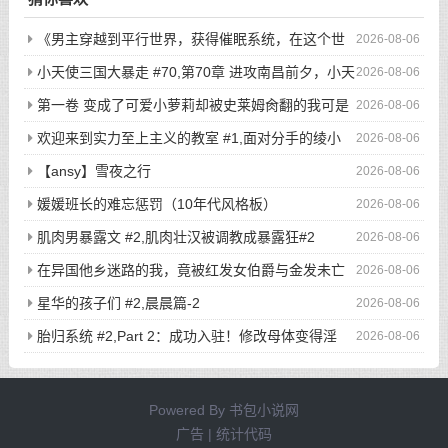
《男主穿越到平行世界，获得催眠系统，在这个世
2026-08-06
界当中，所有人都听从小天的安排...》/哪怕男主在街上闲逛，
小天使三国大暴走 #70,第70章 进攻南昌前夕，小天
2026-08-06
选好目标后，直接敲门，开始玩弄户主的老婆与女儿...
使二次元写真集显魅力
第一卷 变成了可爱小萝莉却被史莱姆肏翻的我可是
2026-08-06
看了亿万本小黄书的老司机啊！ #7,渴望被肏翻的我居然只是个
欢迎来到实力至上主义的教室 #1,面对分手的绫小
2026-08-06
小萝莉
路，轻井泽的最后请求是
【ansy】雪夜之行
2026-08-06
媛媛班长的难忘惩罚（10年代风格板）
2026-08-06
肌肉男暴露文 #2,肌肉壮汉被调教成暴露狂#2
2026-08-06
在异国他乡迷路的我，竟被红发女伯爵与金发未亡
2026-08-06
人争夺？ #5,【连载其五】在异国他乡迷路的我，竟被红发女伯
星华的孩子们 #2,晨晨篇-2
2026-08-06
爵与金发未亡人争夺？
胎归系统 #2,Part 2：成功入驻！修改母体变得淫
2026-08-06
荡，把她彻底调教成稍微胎动一下就会流水的色情大母猪！
Powered By
书包小说网
广告 | 统计代码