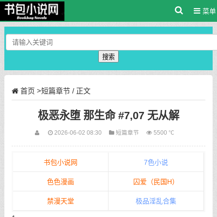
菜单
搜索
首页
>
短篇章节
/ 正文
极恶永堕 那生命 #7,07 无从解
2026-06-02 08:30
短篇章节
5500 ℃
书包小说网
7色小说
色色漫画
囚爱（民国H）
禁漫天堂
极品淫乱合集