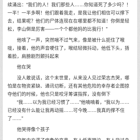
续涌出：“我们的人！我们那些人……你知道死了多少吗？！
一半！一半多啊！他们跟着我走，是我让他们相信可以撑下
去，结果呢？他们的尸体连现在在哪里都不知道！你倒是轻
松，李山倒是厉害——一个个都他妈的比我行！”
他咳了一声，突然喘不过气来，像是被什么扼住了喉
咙，接着，他的声音哽住了，喉结轻微抖动，他低下头，捂
着脸，肩膀剧烈颤抖起来
他在哭
没人敢说话，这个末世里，从来没人见过荣志杰哭，哪
怕是在物资紧缺、通讯切断，还有其他危险的幸存者企图掠
夺他们的时候，他也只是咬牙筹谋指挥，没有倒下
“我……以为我已经习惯了……”他喃喃着，“我以为……
已经没有什么能让我再动摇……可今晚……我真的撑不住
了……”
他哭得像个孩子