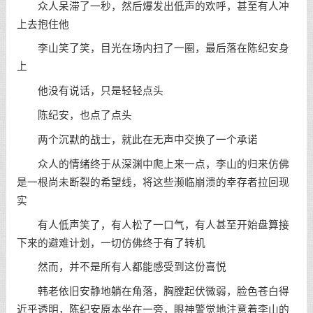
众人呆滞了一秒，然后爆发出低声的欢呼，甚至有人冲
上去抱住他
李山笑了笑，目光在场内扫了一圈，最后落在陈纪安身
上
他没有说话，只是轻轻点头
陈纪安，也点了点头
两个沉默的战士，就此在无声中交换了一个承诺
众人的情绪终于从深渊中爬上来一点，李山的归来仿佛
是一根尚未断裂的希望线，将这些濒临崩溃的幸存者拉回现
实
有人低声笑了，有人松了一口气，有人甚至开始盘算接
下来的避难计划，一切仿佛终于有了转机
然而，并不是所有人都能感受到这份喜悦
韩老依旧安静地躺在角落，胸膛起伏微弱，脸色苍白得
近乎透明，陈纪安原本坐在一旁，眼神警觉地注意着李山的