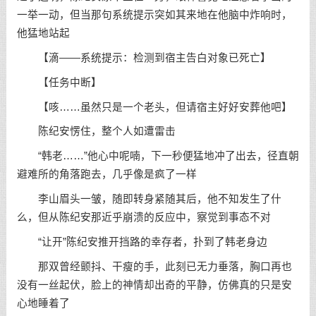
一举一动，但当那句系统提示突如其来地在他脑中炸响时，
他猛地站起
【滴——系统提示：检测到宿主告白对象已死亡】
【任务中断】
【咳……虽然只是一个老头，但请宿主好好安葬他吧】
陈纪安愣住，整个人如遭雷击
“韩老……”他心中呢喃，下一秒便猛地冲了出去，径直朝
避难所的角落跑去，几乎像是疯了一样
李山眉头一皱，随即转身紧随其后，他不知发生了什
么，但从陈纪安那近乎崩溃的反应中，察觉到事态不对
“让开”陈纪安推开挡路的幸存者，扑到了韩老身边
那双曾经颤抖、干瘦的手，此刻已无力垂落，胸口再也
没有一丝起伏，脸上的神情却出奇的平静，仿佛真的只是安
心地睡着了