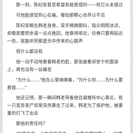
那一刻，陈纪安甚至希望系统是错的——但它从未错过
可他能感觉到心在痛，哪怕那颗心也早以不见
陈纪安跪在韩老身旁，双手微微颤抖，指尖明明冰凉，
却像是要把余温一点点挽回，他靠得很近，仿佛只要再贴近
一些，就能听到那虚无中传来的心跳声
但什么都没有
他一动不动地看着韩老的脸，那张疲惫却安宁的面容
上，再也没有一丝痛苦
“为什么……”他在心里喃喃着，“为什么你……为什么要
救我……”
他还记得，那一瞬间韩老带着他往避难所中心靠近，有
一只变异丧尸却是突然袭击了过来，韩老为了保护他，被重
重的打飞了出去
那他的责任吗？