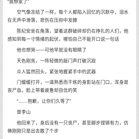
“我想家了”
空气像冻结了一样，每个人都陷入回忆的沉默中，泪水
在无声中滑落，悲伤在压抑中发酵
陈纪安坐在角落，望着这群破碎却仍在挣扎的人们，他
感知到每一寸情绪的起伏，哪怕自己不能开口说一句话
他也想哭——可他早就没有眼睛了
天色刚亮，一阵轻微的敲门声打破沉寂
众人猛然回头，紧张地握紧手中的武器
门缓缓打开，一道熟悉而干练的身影站在门口，浑身是
丧尸血，脸上带着疲惫却自信的笑
“……抱歉，让你们久等了”
是李山
他回来了，身后没有一只丧尸，甚至脚步铿锵有力，仿
佛刚刚只是出去散了个步