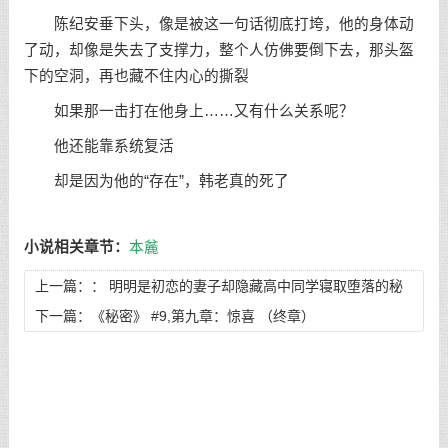
陈纪安垂下头，像是被这一句话彻底打垮，他的身体动
了动，却像是失去了支撑力，整个人仿佛要倒下去，那头盔
下的空洞，再也藏不住内心的撕裂
如果那一击打在他身上……又有什么关系呢？
他还能靠系统复活
却是因为他的“存在”，韩老真的死了
小说相关章节：
本麄
上一篇：：
明明是初恋的妻子却隐藏高中同学寝取堕落的秘
密，让我发现这一切的始作俑者居然是我们的女儿！ #9,妻子
下一篇：
《秘密》 #9,第九章：惊喜 （终章）
和女儿应承了奸夫的未知条件，让视频端的叶涛如坐针毡