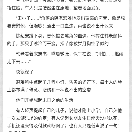
空气中充满了疲惫的哀意，有人低声啜泣，有人背过身
捂住脸，有人只是茫然坐在原地，望着地面发呆
“宋小子……”角落的韩老艰难地发出微弱的声音，像是想
要安慰他，但喉咙只涌出一口血沫，再也说不出什么来
陈纪安蹲下身，替他擦去嘴角的血迹。他握住韩老颤抖
的手，那只手冰冷而干瘦，指节像被岁月掏空了似的
韩老看着宋志杰，嘴唇微张，似乎在说：“别怕……继续
走下去……”
夜很深了
避难所中点起了几盏小灯，昏黄的光芒下，每个人的脸
上都布满了倦意、悲伤和一种说不出的空虚
他们开始想起末日之前的生活
有人轻声提起自己的儿子，说他才刚上小学，自己欠他
一次去游乐场的约定；有人说起女朋友生日那天没能送花，
手机还没来得及付款就断网了；也有人只是低声说了一句：