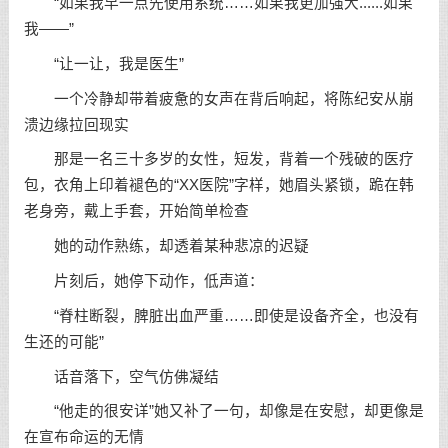
“如果我早一点先使用系统……如果我更加强大......如果
我——”
“让一让，我是医生”
一个冷静却带着疲惫的女声在背后响起，将陈纪安从崩
溃边缘拉回现实
那是一名三十多岁的女性，短发，背着一个残破的医疗
包，衣角上印着褪色的“XX医院”字样，她眉头紧锁，跪在韩
老身旁，戴上手套，开始简单检查
她的动作熟练，却透着某种悲凉的迟疑
片刻后，她停下动作，低声道：
“脊柱断裂，脾脏出血严重……即使是设备齐全，也没有
生还的可能”
话音落下，空气仿佛凝结
“他走的很安详”她又补了一句，却像是在安慰，却更像是
在宣布命运的无情