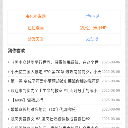
书包小说网
7色小说
色色漫画
（乱伦）妹汁NP
禁漫天堂
51动漫
猜你喜欢
《男主穿越到平行世界，获得催眠系统，在这个世
2026-08-06
界当中，所有人都听从小天的安排...》/哪怕男主在街上闲逛，
小天使三国大暴走 #70,第70章 进攻南昌前夕，小天
2026-08-06
选好目标后，直接敲门，开始玩弄户主的老婆与女儿...
使二次元写真集显魅力
第一卷 变成了可爱小萝莉却被史莱姆肏翻的我可是
2026-08-06
看了亿万本小黄书的老司机啊！ #7,渴望被肏翻的我居然只是个
欢迎来到实力至上主义的教室 #1,面对分手的绫小
2026-08-06
小萝莉
路，轻井泽的最后请求是
【ansy】雪夜之行
2026-08-06
媛媛班长的难忘惩罚（10年代风格板）
2026-08-06
肌肉男暴露文 #2,肌肉壮汉被调教成暴露狂#2
2026-08-06