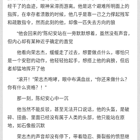
经干了的血迹，眼神呆滞而游离。他是这个避难所明面上的
指挥，在幸存者溃散的时候，他几乎是靠一己之力撑起残军
和疏散指令，然而此刻的他，却像一匹失去方向的狼
“他会回来的”陈纪安站在一旁默默想着，虽然没有声音，
但内心却有某种近乎确定的直觉
他看向荣志杰，缓缓走了过去，想要做点什么，哪怕只
是一个安慰的动作，他轻轻抬起手，想搭上他的肩膀，但后
者却猛地挥开了他
“滚开！”荣志杰咆哮，眼中布满血丝，“你还来做什么？
你有什么资格？！”
那一刻，陈纪安心中一沉
他当然不能反驳，甚至无法开口说话，他的头盔，是破
碎、扭曲、里面已经没有属于人类的头部，他只能站在原
地，如石像般沉默
荣志杰的声音却没有停下，带着隐忍、撕裂般的愤怒继