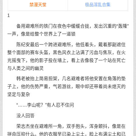
禁漫天堂
极品淫乱合集
1
备用避难所的铁门在夜色中缓缓合拢，发出沉重的“轰隆”
一声，像是给整个世界上了一道锁
陈纪安最后一个跨进避难所，他低着头，戴着那副遮住
整个面部的赛车头盔，黑色风衣上沾满了污血与焦灰，在火
光摇曳下，他的影子投在墙上，看上去像极了一个站在死亡
与人类之间的幽灵
韩老被抬上简易担架，几名避难者将他安置在角落的垫
子上，他的伤势严重，气若游丝，眼中却还带着尚未熄灭的
坚定与复杂
“……李山呢？”有人忍不住问
没人回答
荣志杰坐在避难所一角，双手抱头，浑身颤抖，像是在
拼命压抑什么。他的衣服早已染上尘土，脸上布满尘土和已