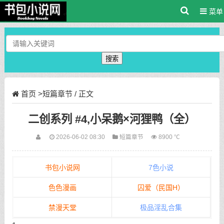
菜单
搜索
首页
>
短篇章节
/ 正文
二创系列 #4,小呆鹅×河狸鸭（全）
2026-06-02 08:30
短篇章节
8900 ℃
书包小说网
7色小说
色色漫画
囚爱（民国H）
禁漫天堂
极品淫乱合集