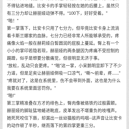
不得钻进地缝。比安卡的手掌轻轻按在她的后腰上，虽然只
有三分力却让赫丽娅动弹不得。“100下，好好受着。”
“啪！”
第一掌落下，比安卡只用了七分力，但毕竟比安卡身上流淌
着卡斯兰娜家的血脉，七分力已经非常人所能够承受的，疼
痛像火焰一般在赫莉娅白皙圆润的屁股上蔓延。臀上有一个
小小的掌印若隐若现，赫丽娅的两条腿因为疼痛不受控制的
踢蹬，似乎是想要分散痛觉，但很明显无济于事。
“放松，乱动只会更疼。” “啪”这一掌，小呆鹅明显卸下了不少
力道，但是足矣让赫丽娅倒吸一口凉气，“嘶～前辈，疼......”
“疼就对了，这是在系统里，伤不会带到外面，这也是为什么
我要在系统里面惩罚你。”
"啪!"
第三掌精准叠在方才的绯色上，臀肉像被烙铁灼过般震颤。
赫丽娅的脚趾猛地蜷进靴底，皮革发出不堪重负的吱嘎声。
她死死咬住下唇，却漏出一丝幼猫般的呜咽--这声音让比安卡
的动作顿了半秒，继而落下的第四掌更重三分。