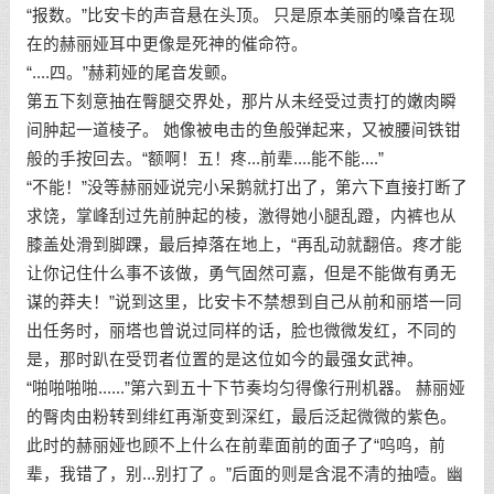
“报数。”比安卡的声音悬在头顶。 只是原本美丽的嗓音在现
在的赫丽娅耳中更像是死神的催命符。
“....四。”赫莉娅的尾音发颤。
第五下刻意抽在臀腿交界处，那片从未经受过责打的嫩肉瞬
间肿起一道棱子。 她像被电击的鱼般弹起来，又被腰间铁钳
般的手按回去。“额啊！五！疼...前辈....能不能....”
“不能！”没等赫丽娅说完小呆鹅就打出了，第六下直接打断了
求饶，掌峰刮过先前肿起的棱，激得她小腿乱蹬，内裤也从
膝盖处滑到脚踝，最后掉落在地上，“再乱动就翻倍。疼才能
让你记住什么事不该做，勇气固然可嘉，但是不能做有勇无
谋的莽夫！”说到这里，比安卡不禁想到自己从前和丽塔一同
出任务时，丽塔也曾说过同样的话，脸也微微发红，不同的
是，那时趴在受罚者位置的是这位如今的最强女武神。
“啪啪啪啪......”第六到五十下节奏均匀得像行刑机器。 赫丽娅
的臀肉由粉转到绯红再渐变到深红，最后泛起微微的紫色。
此时的赫丽娅也顾不上什么在前辈面前的面子了“呜呜，前
辈，我错了，别...别打了 。”后面的则是含混不清的抽噎。幽