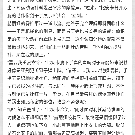
坐下时运动装裤料发出冰冷的摩擦声。"过来。"比安卡分开双
腿的动作像刽子手展示断头台，"立刻。"
赫丽娅的脊椎窜过一道电流。她终于完全理解即将面临什么
——不是机械化的刑具，而是最原始也最羞辱的惩戒：像犯
错的孩子般趴在前辈腿上挨巴掌。这个认知让她的臀部不禁
微微颤抖起来，喉间涌上一丝胆汁的苦味。"脱掉你的战斗
裤，趴在我的腿上。"
"需要我重复命令？"比安卡摘下手套的声响对于赫丽娅来说就
好像是死刑犯听到子弹上膛。“前辈……我……”她嗫嚅着，手
指无意识地绞紧衣角。赫丽娅的手指颤抖着解开腰带，褪下
早已破损的战斗裤。与此同时，赫丽娅脸上飞速升温，不消
片刻便已是绯红一片，毕竟，在自己最崇拜的偶像兼老师面
前露出如此私密的部位，谁会不紧张呢？
“现在知道羞耻了？”比安卡冷笑，“刚才面对利托斯特发疯的
时候怎么不想想后果？”赫丽娅咬着唇，最终还是慢慢挪了过
去。她僵硬地俯下身，小心翼翼地趴上比安卡的大腿。腹部
贴着比安卡的腿面，臀部被迫高高撅起，姿势羞耻得让她恨