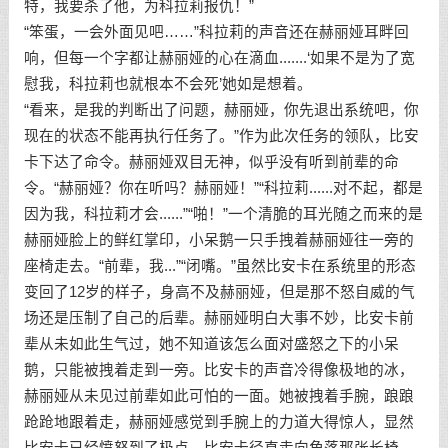
特，我要杀了他，为科拉莉报仇！”
“笨蛋，一会外面见吧……”科拉莉的声音还在赫丽娅耳畔回
响，但每一个字都让赫丽娅的心在滴血.......‘如果不是为了宽
慰我，科拉莉也就根本不会死’她如是想着。
“看来，是我的判断出了问题，赫丽娅，你先退出系统吧，你
现在的状态不能再执行任务了。”作为此次任务的领队，比安
卡下达了命令。赫丽娅双目无神，似乎没有听到前辈的命
令。“赫丽娅？你在听吗？赫丽娅！”“科拉莉......对不起，都是
因为我，科拉莉才会......”“啪！”一个清脆的耳光随之而来的是
赫丽娅脸上的鲜红掌印，小呆鹅一只手拽着赫丽娅往一旁的
座椅走去。“前辈，我...”“闭嘴。”虽然比安卡在系统里的形态
变回了12岁的样子，身高不及赫丽娅，但是那不怒自威的气
场还是压制了自己的后辈。赫丽娅明白大事不妙，比安卡前
辈从未如此生气过，她不知道该怎么面对盛怒之下的小呆
鹅，只能被拽着走到一旁。比安卡的声音冷得像极地的冰，
赫丽娅从未见过前辈如此可怕的一面。她被拽着手腕，踉踉
跄跄地跟着走，赫丽娅感觉到手腕上的力道大得惊人，显然
比安卡已经愤怒到了极点。比安卡径直走向角落那张长椅，