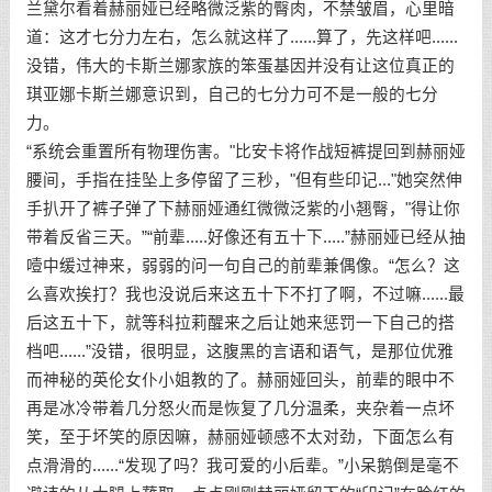
兰黛尔看着赫丽娅已经略微泛紫的臀肉，不禁皱眉，心里暗
道：这才七分力左右，怎么就这样了......算了，先这样吧......
没错，伟大的卡斯兰娜家族的笨蛋基因并没有让这位真正的
琪亚娜卡斯兰娜意识到，自己的七分力可不是一般的七分
力。
“系统会重置所有物理伤害。"比安卡将作战短裤提回到赫丽娅
腰间，手指在挂坠上多停留了三秒，"但有些印记..."她突然伸
手扒开了裤子弹了下赫丽娅通红微微泛紫的小翘臀，"得让你
带着反省三天。”“前辈.....好像还有五十下.....”赫丽娅已经从抽
噎中缓过神来，弱弱的问一句自己的前辈兼偶像。“怎么？这
么喜欢挨打？我也没说后来这五十下不打了啊，不过嘛......最
后这五十下，就等科拉莉醒来之后让她来惩罚一下自己的搭
档吧......”没错，很明显，这腹黑的言语和语气，是那位优雅
而神秘的英伦女仆小姐教的了。赫丽娅回头，前辈的眼中不
再是冰冷带着几分怒火而是恢复了几分温柔，夹杂着一点坏
笑，至于坏笑的原因嘛，赫丽娅顿感不太对劲，下面怎么有
点滑滑的......“发现了吗？我可爱的小后辈。”小呆鹅倒是毫不