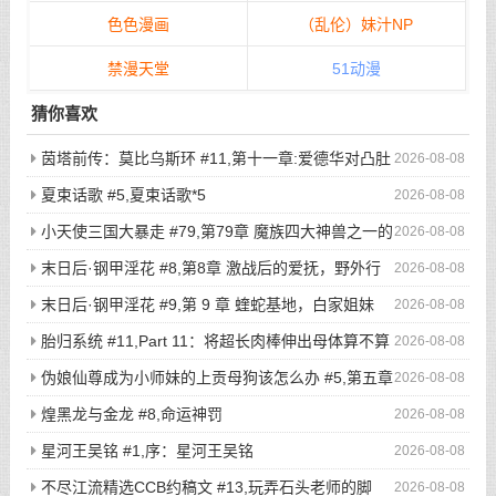
色色漫画
（乱伦）妹汁NP
禁漫天堂
51动漫
猜你喜欢
茵塔前传：莫比乌斯环 #11,第十一章:爱德华对凸肚
2026-08-08
脐的温情玩弄，新的冒险启程
夏束话歌 #5,夏束话歌*5
2026-08-08
小天使三国大暴走 #79,第79章 魔族四大神兽之一的
2026-08-08
不死鸟登场，奇葩猎鸡小队被吓的屁滚尿流
末日后·钢甲淫花 #8,第8章 激战后的爱抚，野外行
2026-08-08
走与寸止高潮（2）
末日后·钢甲淫花 #9,第 9 章 蝰蛇基地，白家姐妹
2026-08-08
（1）
胎归系统 #11,Part 11：将超长肉棒伸出母体算不算
2026-08-08
是一种扶她化？
伪娘仙尊成为小师妹的上贡母狗该怎么办 #5,第五章
2026-08-08
驯兽大阵！被刻下奴隶烙印的话，就再也没有翻盘的希望了吧？
煌黑龙与金龙 #8,命运神罚
2026-08-08
星河王吴铭 #1,序：星河王吴铭
2026-08-08
不尽江流精选CCB约稿文 #13,玩弄石头老师的脚
2026-08-08