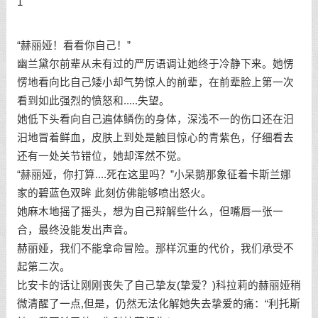
1
“赫丽娅！看看你自己！”
幽兰黛尔前辈从未有过的严厉语调让她终于冷静下来。她愣
愣地看向比自己矮小却气势惊人的前辈，在前辈脸上第一次
看到如此强烈的愤怒和.....失望。
她低下头看向自己遍体鳞伤的身体，深浅不一的伤口还在汨
汨地冒着鲜血，皮肤上到处是触目惊心的青紫色，仔细看去
还有一处关节错位，她却浑然不觉。
“赫丽娅，你打算....死在这里吗？”小呆鹅那象征着卡斯兰娜
家的碧蓝色双眸 此刻仿佛能够喷出怒火。
她麻木地摇了摇头，想为自己辩解些什么，但嘴唇一张一
合，最终没能发出声音。
赫丽娅，我们不能拿命冒险。那样沉重的代价，我们承受不
起第二次。
比安卡的话让刚刚丧失了自己挚友(挚爱？)科拉莉的赫丽娅稍
微清醒了一点,但是，仍然无法化解她失去挚爱的痛：“利托斯