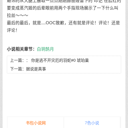
避讳的从大腿上蘸取一点点刚刚赫丽娅留下的“印记”在脸红的
要变成蒸汽姬的后辈眼前用两个手指现场展示了一下什么叫
拉丝～～～
最后的最后，就是....OOC致歉，还有就是评论！评论！还是
评论！
小说相关章节：
白玥鹄月
上一篇：：
你是逃不开灾厄的羽蛇#0 琥珀巢
下一篇：
据说是真事
书包小说网
7色小说