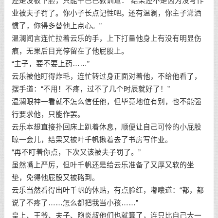
还是没板下脸，只能干巴巴教训道：“结果还不是因为没写作
业被夫子罚了。你小子长点记性吧。还有温澜，你主子潇洒
惯了，你得多替他上点心。”
温澜闻言连忙拉着云乐的手，上下打量他身上有没有明显伤
痕，无果后目光停留在了他屁股上。
“主子，要不要上药……”
云乐被他盯得炸毛，连忙转过身正面对着他，不给他看了，
摆手道：“不用！不疼，过不了几个时辰就好了！”
温澜眼神一看就不怎么信任他，但毕竟地位有别，也不能强
行要求他，只能作罢。
云乐本想直接扑回床上趴着休息，顺便让自己可怜的小屁股
晾一会儿，结果又被叶千帆揪着去了书房写作业。
“再不盯着你点，下次又该被夫子罚了。”
虽然嘴上严厉，但叶千帆还是给云乐准备了又厚又软的坐
垫，免得他屁股又被硌到。
云乐当然看得出叶千帆的体贴，有点脸红，嘟囔道：“都，都
说了不疼了……怎么都把我当小孩……”
皇上、王爷、夫子、煦炎叔他们也就算了，连只比自己大一