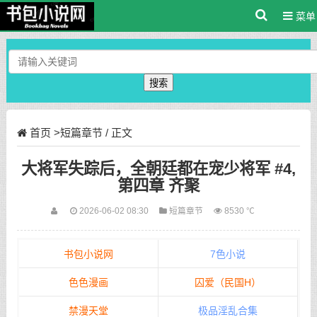
菜单
搜索
首页
>
短篇章节
/ 正文
大将军失踪后，全朝廷都在宠少将军 #4,
第四章 齐聚
2026-06-02 08:30
短篇章节
8530 ℃
书包小说网
7色小说
色色漫画
囚爱（民国H）
禁漫天堂
极品淫乱合集