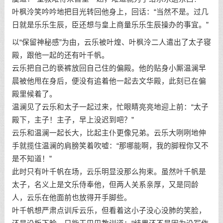
叶枫泠笑吟吟地把目光转回他身上，回话：“当然不是。过几
日就是乐乐生辰，臣还想与皇上商量乐乐生辰操办的事宜。”
以“保留神秘感”为由，云乐被叶煌、叶枫泠二人遣出了太子寝
殿，跟他一起的还有叶千帆。
云乐把自己的亵裤放回自己住的偏殿。他的贴身小厮温澜早
晨被他甩在身后，便没有追着他一起去文华殿，此刻已在偏
殿里候着了。
温澜见了云乐和太子一起过来，忙眼睛亮亮地迎上前：“太子
殿下，主子！主子，早上没迟到吧？”
云乐和温澜一起长大，比起主仆更像兄弟。云乐大咧咧地伸
手就揽住温澜的肩膀笑着吹嘘：“那哪能啊，我的脚程你又不
是不知道！”
此时只有叶千帆在场，云乐明显没那么拘束。虽然叶千帆是
太子，名义上是文乐侍奉他，但两人关系亲厚，又是同龄
人，云乐在他面前也放得开手脚些。
叶千帆想严肃点训斥云乐，但看着这小子没心没肺的笑脸，