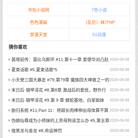
书包小说网
7色小说
色色漫画
（乱伦）妹汁NP
禁漫天堂
51动漫
猜你喜欢
茵塔前传：莫比乌斯环 #11,第十一章:爱德华对凸肚
2026-08-08
脐的温情玩弄，新的冒险启程
夏束话歌 #5,夏束话歌*5
2026-08-08
小天使三国大暴走 #79,第79章 魔族四大神兽之一的
2026-08-08
不死鸟登场，奇葩猎鸡小队被吓的屁滚尿流
末日后·钢甲淫花 #8,第8章 激战后的爱抚，野外行
2026-08-08
走与寸止高潮（2）
末日后·钢甲淫花 #9,第 9 章 蝰蛇基地，白家姐妹
2026-08-08
（1）
胎归系统 #11,Part 11：将超长肉棒伸出母体算不算
2026-08-08
是一种扶她化？
伪娘仙尊成为小师妹的上贡母狗该怎么办 #5,第五章
2026-08-08
驯兽大阵！被刻下奴隶烙印的话，就再也没有翻盘的希望了吧？
煌黑龙与金龙 #8,命运神罚
2026-08-08