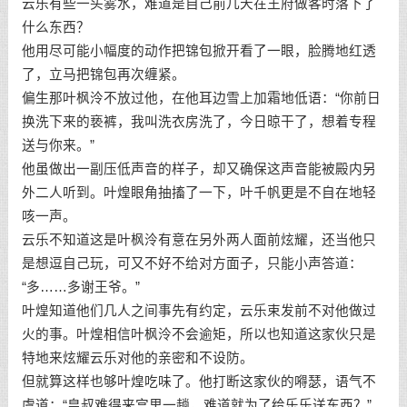
云乐有些一头雾水，难道是自己前几天在王府做客时落下了
什么东西？
他用尽可能小幅度的动作把锦包掀开看了一眼，脸腾地红透
了，立马把锦包再次缠紧。
偏生那叶枫泠不放过他，在他耳边雪上加霜地低语：“你前日
换洗下来的亵裤，我叫洗衣房洗了，今日晾干了，想着专程
送与你来。”
他虽做出一副压低声音的样子，却又确保这声音能被殿内另
外二人听到。叶煌眼角抽搐了一下，叶千帆更是不自在地轻
咳一声。
云乐不知道这是叶枫泠有意在另外两人面前炫耀，还当他只
是想逗自己玩，可又不好不给对方面子，只能小声答道：
“多……多谢王爷。”
叶煌知道他们几人之间事先有约定，云乐束发前不对他做过
火的事。叶煌相信叶枫泠不会逾矩，所以也知道这家伙只是
特地来炫耀云乐对他的亲密和不设防。
但就算这样也够叶煌吃味了。他打断这家伙的嘚瑟，语气不
虞道：“皇叔难得来宫里一趟，难道就为了给乐乐送东西？”