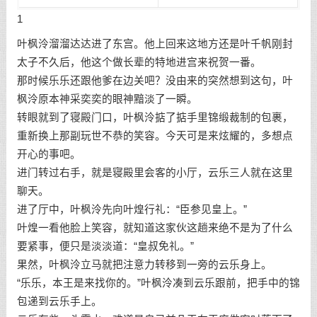
1
叶枫泠溜溜达达进了东宫。他上回来这地方还是叶千帆刚封
太子不久后，他这个做长辈的特地进宫来祝贺一番。
那时候乐乐还跟他爹在边关吧？没由来的突然想到这句，叶
枫泠原本神采奕奕的眼神黯淡了一瞬。
转眼就到了寝殿门口，叶枫泠掂了掂手里锦缎裁制的包裹，
重新换上那副玩世不恭的笑容。今天可是来炫耀的，多想点
开心的事吧。
进门转过右手，就是寝殿里会客的小厅，云乐三人就在这里
聊天。
进了厅中，叶枫泠先向叶煌行礼：“臣参见皇上。”
叶煌一看他脸上笑容，就知道这家伙这趟来绝不是为了什么
要紧事，便只是淡淡道：“皇叔免礼。”
果然，叶枫泠立马就把注意力转移到一旁的云乐身上。
“乐乐，本王是来找你的。”叶枫泠凑到云乐跟前，把手中的锦
包递到云乐手上。