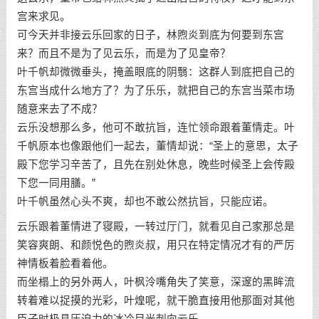
宫来求见。
可今天并非接云乐回家的日子，林煦炎到底为何要到东宫
来？而且不是为了见云乐，而是为了见皇帝？
叶千帆却微微垂头，掩盖眼底的阴翳：这群人到底把自己的
东宫当成什么地方了？为了乐乐，就把自己的东宫当菜市场
随意来去了不成？
云乐没想那么多，他可不敢抗旨，连忙领命跟着董情走。叶
千帆原本也像跟他们一起去，董情却说：“圣上的意思，太子
殿下您学习辛苦了，且先在别处休息，晚些时候圣上会传殿
下您一同用膳。”
叶千帆虽然心头不爽，却也不敢公然抗旨，只能应诺。
云乐跟着董情进了寝殿，一转过厅门，就看见自己家那总是
笑容爽朗、和颜悦色的煦炎叔，用只在特定情况才有的严厉
神情板着脸看着他。
而坐榻上的另外两人，叶枫泠嘴角失了笑意，深邃的黑眸流
转着难以捉摸的光彩，叶煌呢，就干脆直接用他那面对其他