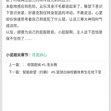
臣子时极具压迫力的冰冷目光刺向云乐。
本能地感应到危险，云乐浑身汗毛都竖起来了，臀部下意识
下意识夹紧，好悬克制住转身就逃的冲动，不敢说话，心里
却在快速思考着自己到底犯了什么错，让这三尊大神同时气
成这样。
以及，顺便为自己的屁股默哀。小屁股啊，主人这下恐怕是
保不住你了……
小说相关章节：
月見詩心
上一篇：：
帝国密闻 #1,圣女教
下一篇：
智能欲望（约稿） #5,篮球白袜校霸体育生在地下室
里被我玩到尿失禁