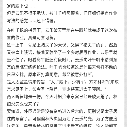
岁的殿下也……
但是云乐不得不承认，被叶千帆照顾着，仔仔细细指点作业
写法的感觉……还不错嘛。
在叶千帆的指导下，云乐破天荒地在午膳前就完成了这次布
置的作业，真是可喜可贺。
这一上午，先是上褚夫子的大课，又挨了褚夫子的罚，然后
又被皇上谈话，接着又静坐了一个多时辰写作业，云乐早就
坐不住了。眼看离午膳还有段时间，云乐向叶千帆申请到东
宫的后院里练练枪法。叶千帆也知道这是他每天雷打不动的
日程安排，原本正打算同意，却又被意外打断。
是大太监董情来传旨：“太子殿下，少将军。方才林将军来东
宫求见圣上，如今圣上降旨，宣少将军进太子寝殿。”
两人听旨均是一愣。今天叶枫泠来东宫已经是破天荒了，林
煦炎怎么也来了？
要知道，外臣通常是没有资格进入后宫的，更别说是太子居
住的东宫了。可偏偏林煦炎因为沾了云乐的光，为了方便接
送云乐，皇帝也给林煦炎批了进出后宫的特权，这才能到东