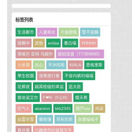
标签列表
生活都市
人妻熟女
不倫戀情
暂不接稿
接稿中
其他
enlisa
墨白喵
YHHHH
塔维尔.亚特.乌姆尔
琥珀宝盒（TTS89890）
小龙哥
炎心
不沐时雨
KIALA
恩格里斯
學生校園
漆黑夜行者
不穿内裤的喵喵
花裤衩
超高校级的幸运
逛大臣
银龙诺艾尔
F❤R（F心R）
蝶天希
空气人
akarenn
kkk2345
葫芦xxx
闲读
似雲非雪
闌夜珊
菲利克斯
永雏喵喵子
蒼井葵
兴趣使然的瑟琴写手