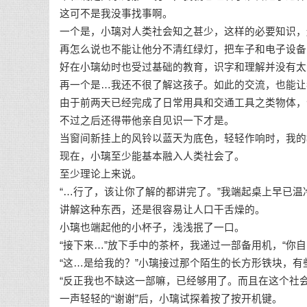
这可不是我没事找事啊。
一个是，小璃对人类社会知之甚少，这样的必要知识，
再怎么说也不能让他分不清红绿灯，把车子和电子设备
好在小璃幼时也受过基础的教育，识字和理解并没有太
再一个是…我还不很了解这孩子。如此的交流，也能让
由于前两天已经完成了日常用具和交通工具之类物体，
不过之后还得带他亲自见识一下才是。
当窗间新挂上的风铃以蓝天为底色，轻轻作响时，我的
现在，小璃至少能基本融入人类社会了。
至少理论上来说。
“…行了，该让你了解的都讲完了。”我端起桌上早已
讲解这种东西，还是很容易让人口干舌燥的。
小璃也端起他的小杯子，浅浅抿了一口。
“接下来…”放下手中的茶杯，我递过一部备用机，“你自
“这…是给我的？”小璃接过那个陌生的长方形铁块，有
“反正我也不缺这一部嘛，已经够用了。而且在这个社
一声轻轻的“谢谢”后，小璃试探着按了按开机键。