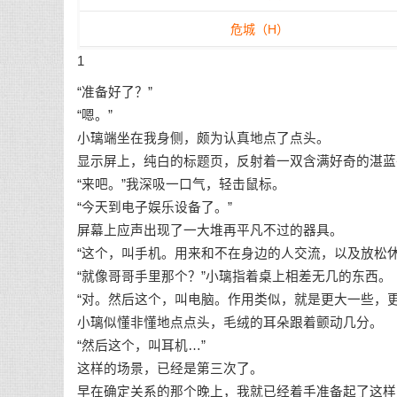
危城（H）
1
“准备好了？”
“嗯。”
小璃端坐在我身侧，颇为认真地点了点头。
显示屏上，纯白的标题页，反射着一双含满好奇的湛蓝
“来吧。”我深吸一口气，轻击鼠标。
“今天到电子娱乐设备了。”
屏幕上应声出现了一大堆再平凡不过的器具。
“这个，叫手机。用来和不在身边的人交流，以及放松
“就像哥哥手里那个？”小璃指着桌上相差无几的东西。
“对。然后这个，叫电脑。作用类似，就是更大一些，
小璃似懂非懂地点点头，毛绒的耳朵跟着颤动几分。
“然后这个，叫耳机…”
这样的场景，已经是第三次了。
早在确定关系的那个晚上，我就已经着手准备起了这样