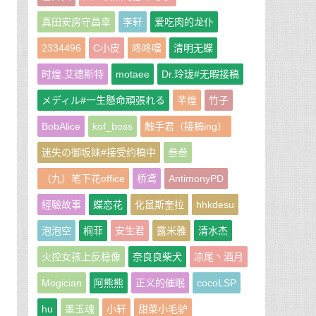
真田安房守昌幸
李轩
爱吃肉的龙仆
2334496
C小皮
咚咚噹
清明无蝶
时煌.艾德斯特
motaee
Dr.玲珑#无暇接稿
メディル#一生懸命頑張れる
芊煌
竹子
BobAlice
kof_boss
触手君（接稿ing）
迷失の御坂妹#接受约稿中
叁叁
（九）笔下花office
桥鸢
AntimonyPD
經驗故事
蝶恋花
化鼠斯奎拉
hhkdesu
泡泡空
桐菲
安生君
露米雅
清水杰
火控女孩上反稳像
奈良良柴犬
凉尾丶酒月
Mogician
阿熊熊
正义的催眠
cocoLSP
hu
墨玉魂
小轩
甜菜小毛驴