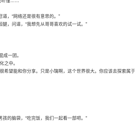
听懂……”
慰道，“网络还是很有意思的。”
短腿，问道，“我想先从哥哥喜欢的试一试。”
混成一团。
化之中。
“也很希望能和你分享。只是小璃啊，这个世界很大。你应该去探索属
男孩的脑袋，“吃完饭，我们一起看一部吧。”