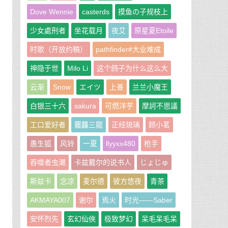
Dove Wennie
casterds
摸鱼の子规枝上
少女處刑者
坐花载月
夜艾
原星夏Etoile
时歌（开放约稿）
pathfinder#大业难成
神隐于世
Milo Li
这个鸽子为什么这么大
云渐
Snow
エイツ
上善
兰兰小魔王
白银三十六
sakura
可燃洋芋
摩訶不思議
于
工口爱好者
龗龘三龍
正经琉璃
顾小茗
愚生狐
风铃
一夏
llyyxx480
枪手
吞噬者虫潮
卡兹戴尔的说书人
じょじゅ
斯兹卡
念凉
麦尔德
彼方悠夜
青茶
AKMAYA007
谢尔
焉火
时光——Saber
安怀烈先
玄幻仙俠
极致梦幻
呆毛呆毛呆