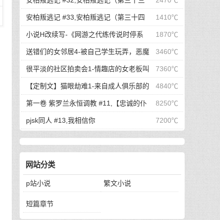
安柏叛逃记 #32,安柏叛逃记（第三十三
2470℃
节：利欲熏心旅行者，有苦难辩小派蒙）
安柏叛逃记 #33,安柏叛逃记（第三十四
1410℃
节：故人重逢寡恩情，红玉不明愤起兴）
小说H改续写-《网游之代练传说时停系
1870℃
统》牛牛娘二改GHS版 #908,网游之代练传说时停
送错们的女邻居4-被自己学生玩弄，恶魔
3460℃
系统 1048 春宵苦短
一样的少女
很平淡的社区拍卖会1-情趣店的女老板叫
7360℃
桃红
【定制文】猫眼劫难1-来自成人俱乐部的
4840℃
挑战书（今天一共26.2k，更了好多啊，求订阅）
第一卷 紫罗兰永恒调教 #11,【忠诚的仆
8250℃
人】爆肏小萝莉骚贱名器飞机杯玩坏白丝腿心子宫
pjsk同人 #13,我相信你
7200℃
口开张浓精灌满隆起小腹从屁眼喷涌而出
网站分类
p站小说
繁文小说
短篇章节