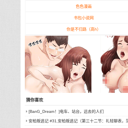
色色漫画
书包小说网
你是不归路（高h）
猜你喜欢
[BanG_Dream！]电车、站台，远去的人们
安柏叛逃记 #31,安柏叛逃记（第三十二节：礼轻聊表，