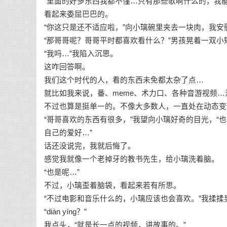
“里面的好多东西我都不懂…只有那些歌啊什么的，我能
看起来委屈巴巴的。
“你这只是还不适应啦，”向小璃碗里夹去一块肉，我安
“那哥哥呢？哥哥平时都喜欢看什么？”男孩晃着一双小
“我吗…”我陷入沉思。
这咋回答啊。
我们这个时代的人，看的东西未免都太杂了点…
就比如我来说，番、meme、术力口、各种音游视频…
不过也算是挺单一的。不像大多数人，一直处在动态变
“哥哥喜欢的东西有很多，”我望向小璃好奇的目光，
自己的爱好…”
话还没说完，我就后悔了。
感觉我就像一个老掉牙的教书先生，给小璃洗着脑。
“也是呢…”
不过，小璃歪着脑袋，看起来若有所思。
“不过电影和音乐什么的，小璃应该也会喜欢。”我揉揉
“diàn yíng？”
我点头，“就是长一点的视频，讲故事的。”