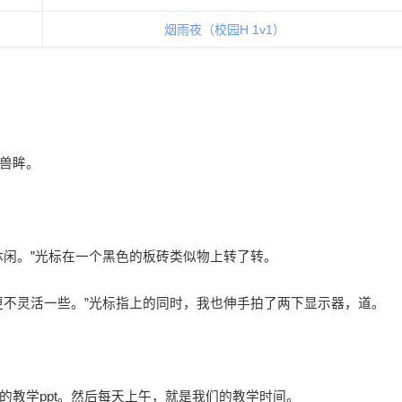
烟雨夜（校园H 1v1）
兽眸。
休闲。”光标在一个黑色的板砖类似物上转了转。
更不灵活一些。”光标指上的同时，我也伸手拍了两下显示器，道。
的教学ppt。然后每天上午，就是我们的教学时间。