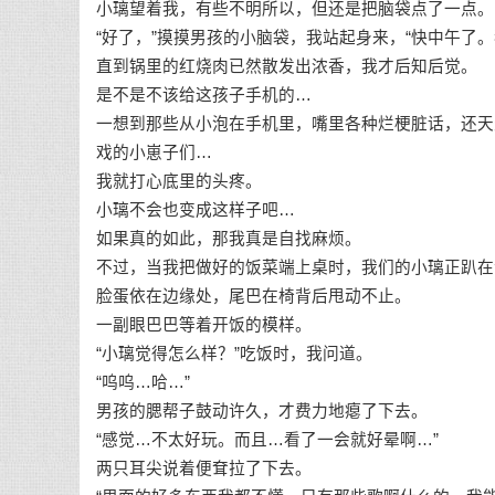
小璃望着我，有些不明所以，但还是把脑袋点了一点。
“好了，”摸摸男孩的小脑袋，我站起身来，“快中午了
直到锅里的红烧肉已然散发出浓香，我才后知后觉。
是不是不该给这孩子手机的…
一想到那些从小泡在手机里，嘴里各种烂梗脏话，还天
戏的小崽子们…
我就打心底里的头疼。
小璃不会也变成这样子吧…
如果真的如此，那我真是自找麻烦。
不过，当我把做好的饭菜端上桌时，我们的小璃正趴在
脸蛋依在边缘处，尾巴在椅背后甩动不止。
一副眼巴巴等着开饭的模样。
“小璃觉得怎么样？”吃饭时，我问道。
“呜呜…哈…”
男孩的腮帮子鼓动许久，才费力地瘪了下去。
“感觉…不太好玩。而且…看了一会就好晕啊…”
两只耳尖说着便耷拉了下去。