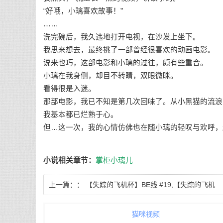
“好哦，小璃喜欢故事！”
……
洗完碗后，我久违地打开电视，在沙发上坐下。
我思来想去，最终挑了一部曾经很喜欢的动画电影。
说来也巧，这部电影和小璃的过往，颇有些重合。
小璃在我身侧，却目不转睛，双眼微眯。
看得很是入迷。
那部电影，我已不知是第几次回味了。从小黑猫的流浪
我基本都已烂熟于心。
但…这一次，我的心情仿佛也在随小璃的轻叹与欢呼，
小说相关章节：
掌柜小璃儿
上一篇：：
【失踪的飞机杯】BE线 #19,【失踪的飞机
杯】BE线 第三十章 青春
猫咪视频