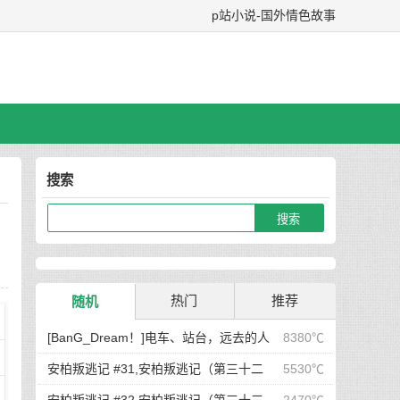
p站小说-国外情色故事
搜索
热门
推荐
随机
[BanG_Dream！]电车、站台，远去的人
8380℃
们
安柏叛逃记 #31,安柏叛逃记（第三十二
5530℃
节：礼轻聊表，茫然前行）