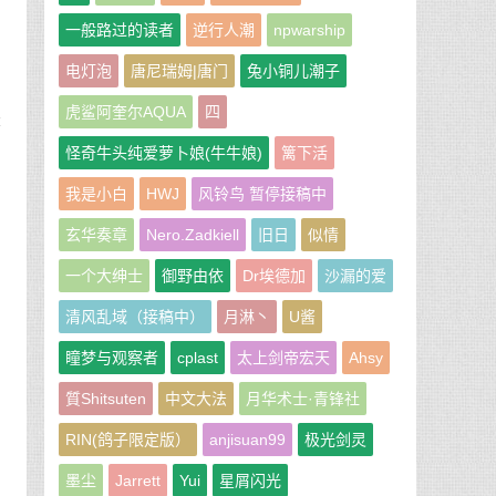
一般路过的读者
逆行人潮
npwarship
电灯泡
唐尼瑞姆|唐门
兔小铜儿潮子
虎鲨阿奎尔AQUA
四
游
怪奇牛头纯爱萝卜娘(牛牛娘)
篱下活
我是小白
HWJ
风铃鸟 暂停接稿中
玄华奏章
Nero.Zadkiell
旧日
似情
一个大绅士
御野由依
Dr埃德加
沙漏的爱
清风乱域（接稿中）
月淋丶
U酱
瞳梦与观察者
cplast
太上剑帝宏天
Ahsy
質Shitsuten
中文大法
月华术士·青锋社
RIN(鸽子限定版）
anjisuan99
极光剑灵
墨尘
Jarrett
Yui
星屑闪光