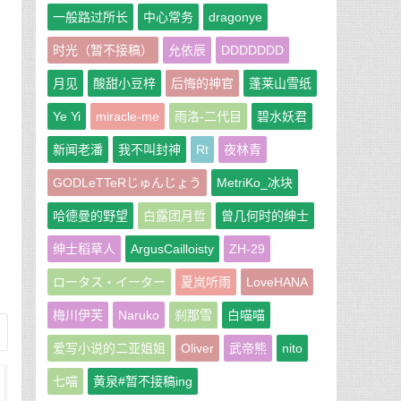
一般路过所长
中心常务
dragonye
时光（暂不接稿）
允依辰
DDDDDDD
月见
酸甜小豆梓
后悔的神官
蓬莱山雪纸
Ye Yi
miracle-me
雨洛-二代目
碧水妖君
新闻老潘
我不叫封神
Rt
夜林青
GODLeTTeRじゅんじょう
MetriKo_冰块
哈德曼的野望
白露团月哲
曾几何时的绅士
绅士稻草人
ArgusCailloisty
ZH-29
ロータス・イーター
夏岚听雨
LoveHANA
梅川伊芙
Naruko
刹那雪
白喵喵
爱写小说的二亚姐姐
Oliver
武帝熊
nito
七喵
黄泉#暂不接稿ing