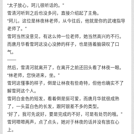
“太子放心，珂儿很听话的。”
雪清河听到之后也没多问，直接介绍起了主角。
“珂儿，这位是林夜林老师，从今往后，他就是你的武魂指导
老师了。”
雪珂当然没意见，有这么帅一位老师，她当然高兴的不行。
而唐月华看雪珂这没心没肺的样子，也是捂着脑袋叹了口
气。
——
然后，雪清河就离开了，在离开之前还回头看了林夜一眼。
“林老师，您快进来，坐。”
雪珂这懂事的样子，倒是让林夜有些奇特，但他也确实不了
解雪珂这个人。
雪珂白金色的短发，看着倒是挺可爱，而唐月华就很成熟
了，一头蓝白色的长发，跟阿银差不多的类型。
“好了，我可先说好，要是完成的不好，可是有处罚的哦。”
雪珂嗯嗯两声，点了点头，她对于林夜的话并没有放在心
上。