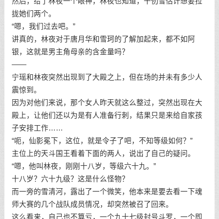
然后，给了林夜一个眼神，林夜也知道，千仞雪估计想要拉
拢她们两个。
“嗯，我们过去吧。”
讲真的，林夜对于唐月华和雪珂的了解加起来，都不如阿
银，这就是男主角母亲的含金量吗？
——
宁瑶和林夜突然出现到了大殿之上，但在场的并未有多少人
震惊到。
因为对他们来说，那个女人昨天就这么整过，突然出现在大
殿上，让他们还以为是有人准备行刺，结果只是来给自家孩
子安排工作……
“呃，仙影冕下，这位，就是令子了吧，不知等级如何？”
主位上的天斗国王看着下面的两人，说出了自己的疑问。
“嗯，他叫林夜，刚刚十八岁，等级六十九。”
十八岁？六十九级？这是什么怪物？
而一旁的雪清河，露出了一个微笑，他本来是要去看一下魂
师大赛的几个战队成员情况，却突然被召了回来。
这么看来，自己也不算亏，一个九十七级封号斗罗，一个即