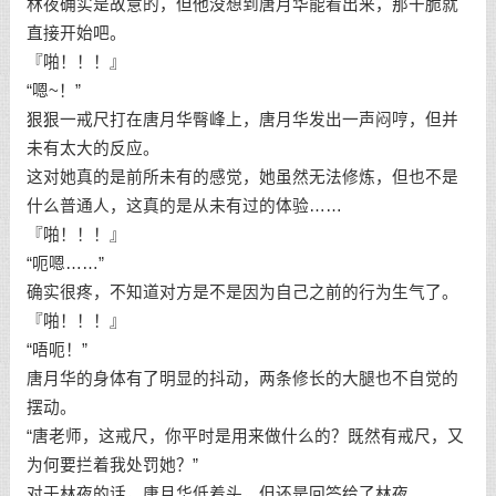
林夜确实是故意的，但他没想到唐月华能看出来，那干脆就
直接开始吧。
『啪！！！』
“嗯~！”
狠狠一戒尺打在唐月华臀峰上，唐月华发出一声闷哼，但并
未有太大的反应。
这对她真的是前所未有的感觉，她虽然无法修炼，但也不是
什么普通人，这真的是从未有过的体验……
『啪！！！』
“呃嗯……”
确实很疼，不知道对方是不是因为自己之前的行为生气了。
『啪！！！』
“唔呃！”
唐月华的身体有了明显的抖动，两条修长的大腿也不自觉的
摆动。
“唐老师，这戒尺，你平时是用来做什么的？既然有戒尺，又
为何要拦着我处罚她？”
对于林夜的话，唐月华低着头，但还是回答给了林夜。