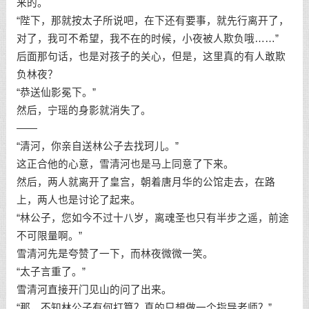
来的。
“陛下，那就按太子所说吧，在下还有要事，就先行离开了，
对了，我可不希望，我不在的时候，小夜被人欺负哦……”
后面那句话，也是对孩子的关心，但是，这里真的有人敢欺
负林夜？
“恭送仙影冕下。”
然后，宁瑶的身影就消失了。
——
“清河，你亲自送林公子去找珂儿。”
这正合他的心意，雪清河也是马上同意了下来。
然后，两人就离开了皇宫，朝着唐月华的公馆走去，在路
上，两人也是讨论了起来。
“林公子，您如今不过十八岁，离魂圣也只有半步之遥，前途
不可限量啊。”
雪清河先是夸赞了一下，而林夜微微一笑。
“太子言重了。”
雪清河直接开门见山的问了出来。
“那，不知林公子有何打算？真的只想做一个指导老师？”