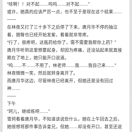
“哇啊！！对不起……呜呜……对不起……”
或许，她真的应该严厉一点，也不至于是现在这个结果……
——
在林夜又打了三十多下之后停了下来，唐月华不停的抽泣
着，翘臀也已经开始发紫，看着就非常疼。
“行了，很疼吧，这瓶药给你了，需不需要我帮你上药？”
唐月华听到这里想要起身，却因为疼痛，还没站起来就直接
跪在了地上，她只能开口说道。
“呜……不……不用了，林老师……我……我自己来……”
林夜微微一笑，然后就转身离开了。
而唐月华这边，尽管林夜已经离开，但她还是没有回过
神……
——
下午
“珂儿，继续练吧……”
雪珂看着唐月华，不知道该说些什么，她在上午回去之后，
她很想将那件事告诉皇兄，但她……却没有开口，甚至还说