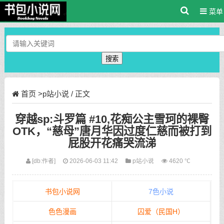
菜单
搜索
首页
>
p站小说
/ 正文
穿越sp:斗罗篇 #10,花痴公主雪珂的裸臀
OTK，“慈母”唐月华因过度仁慈而被打到
屁股开花痛哭流涕
[db:作者]
2026-06-03 11:42
p站小说
4620 ℃
书包小说网
7色小说
色色漫画
囚爱（民国H）