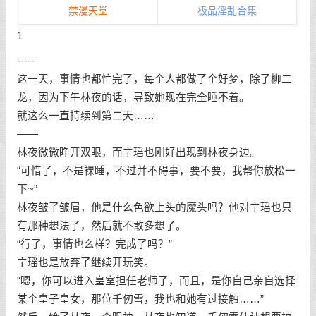
禁漫天堂
极品淫乱合集
1
-----
这一天，事情也都忙完了，每个人都做了个好梦，除了柳二
龙，因为下午林夜的话，导致她现在完全睡不着。
就这么一直持续到第二天……
——
林夜微微睁开双眼，而宁瑶也刚好出现到林夜身边。
“可惜了，不是裸睡，不过并不碍事，要不要，我帮你放松一
下~”
林夜皱了皱眉，他是什么色欲上头的魔头吗？他对宁瑶也只
有那种想法了，然后就不敢多想了。
“行了，事情也么样？完成了吗？”
宁瑶也是放弃了继续开玩笑。
“嗯，你可以进入皇室担任老师了，而且，是你自己亲自选择
某个皇子皇女，那位千仞雪，我也和她有过接触……”