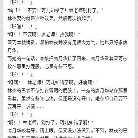
『啪！！！』
“呜哇！！不要！珂儿知错了！林老师别打了。”
林夜要的就是这种效果，然后再次抬起手。
『啪啪！！！』
“呀！！不要啊！唐老师！救我啊！”
雪珂本就娇贵，哪怕林夜并没有用很大力气，她也只好求唐
月华。
而她的一句话，直接把唐月华拉了回来，唐月华看着雪珂被
按在那里打屁股，心里有些不忍。
『啪！！！』
“呀啊！！林老师！珂儿知错了啊，好痛啊！”
林夜的巴掌不停打在雪珂的屁股上，一旁的唐月华站在那里
看着，虽然有些许心疼，但还是没有开口，她在想自己要不
要再开口求情……
『啪！！！』
“啊！！林老师，别打了，珂儿知错了啊！”
唐月华咬着牙，闭上眼，但又没办法做到听不到，林夜的巴