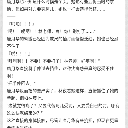
唐月华也不知道什么时候是个头，她也有些后悔当时的求
情，但如果对方要罚珂儿，她也一样会选择代替……
——
『啪啪！！！』
“啊！！呃啊！！林老师，疼！你！别打了……”
唐月华的臀瓣已经因为戒尺的抽打而慢慢泛红，她也已经忍
不住了。
『啪！！！』
“呀啊啊！！不要！不要打了！林老师！好疼啊！”
唐月华直接将手伸过去挡住，这种疼痛感是真的忍受不住
啊！
“把手伸回去。”
唐月华反而挡的更严实了，林夜看她这样，直接抓住了她的
手腕，倒扣在腰上。
“这就觉得疼了？又要代替珂儿受罚，又要受自己的罚，哪有
这么快就结束的？”
这种直接的身体接触，尽管让唐月华有些抗拒，但现在更重
要的不是这个。