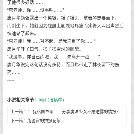
了他很多好话……
“唐老师，你……没事吧……”
唐月华勉强露出一个笑容，摇了摇头，拿着琴想要坐下。
而刚坐下，她就因为屁股上剧烈地疼痛而疼得大叫出声然后
快速站了起来。
“唐老师！我……对不起，是我连累了你……”
唐月华呼了口气，揉了揉雪珂的脑袋。
“我没事，你自己练吧，我……先离开一趟……”
唐月华说完这句话没有多待，而且也带走了林夜留下的伤
药……
-----
小说相关章节：
阿雨(接稿中)
上一篇：：
犹格图书馆——分享魔法少女不愿透露的情报？
#8,妖精女王查莉的场合——只是个无足轻重的故事罢了（
下一篇：
兔警官的拍摄花絮