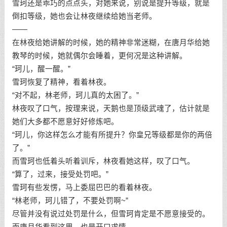
雪珂还是乖巧的点点头，对她来说，别说是提升等级，就是
倒扣等级，她也会让林夜继续给她当老师。
——
在林夜给她讲解的时候，她的精神非常迷糊，在唐月华给她
教琴的时候，她就偶尔会睡着，更何况是这种讲解。
“珂儿，醒一醒。”
雪珂恢复了精神，看着林夜。
“对不起，林老师，珂儿真的太困了。”
林夜叹了口气，按理来说，天鹅也是顶级武魂了，估计就是
她们大多都不愿意好好修炼吧。
“珂儿，你这样怎么才能有所提升？你皇兄等级都是你的两倍
了。”
而雪珂也低着头听着训斥，林夜看她这样，叹了口气。
“算了，过来，接受处罚吧。”
雪珂有些发愣，马上委屈巴巴的看着林夜。
“林老师，珂儿错了，不要处罚啊~”
尽管并没有说过处罚是什么，但雪珂肯定是不愿意接受的。
而唐月华看到这里，也是开口求情。