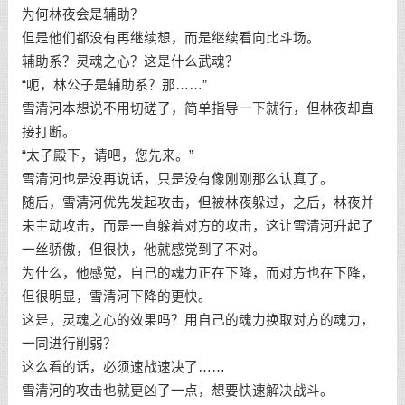
为何林夜会是辅助？
但是他们都没有再继续想，而是继续看向比斗场。
辅助系？灵魂之心？这是什么武魂？
“呃，林公子是辅助系？那……”
雪清河本想说不用切磋了，简单指导一下就行，但林夜却直
接打断。
“太子殿下，请吧，您先来。”
雪清河也是没再说话，只是没有像刚刚那么认真了。
随后，雪清河优先发起攻击，但被林夜躲过，之后，林夜并
未主动攻击，而是一直躲着对方的攻击，这让雪清河升起了
一丝骄傲，但很快，他就感觉到了不对。
为什么，他感觉，自己的魂力正在下降，而对方也在下降，
但很明显，雪清河下降的更快。
这是，灵魂之心的效果吗？用自己的魂力换取对方的魂力，
一同进行削弱？
这么看的话，必须速战速决了……
雪清河的攻击也就更凶了一点，想要快速解决战斗。