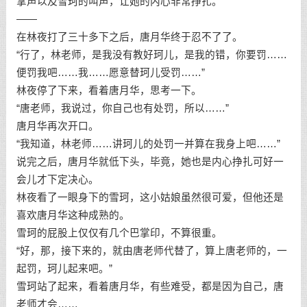
掌声以及雪珂的叫声，让她的内心非常挣扎。
——
在林夜打了三十多下之后，唐月华终于忍不了了。
“行了，林老师，是我没有教好珂儿，是我的错，你要罚……
便罚我吧……我……愿意替珂儿受罚……”
林夜停了下来，看着唐月华，思考一下。
“唐老师，我说过，你自己也有处罚，所以……”
唐月华再次开口。
“我知道，林老师……讲珂儿的处罚一并算在我身上吧……”
说完之后，唐月华就低下头，毕竟，她也是内心挣扎可好一
会儿才下定决心。
林夜看了一眼身下的雪珂，这小姑娘虽然很可爱，但他还是
喜欢唐月华这种成熟的。
雪珂的屁股上仅仅有几个巴掌印，不算很重。
“好，那，接下来的，就由唐老师代替了，算上唐老师的，一
起罚，珂儿起来吧。”
雪珂站了起来，看着唐月华，有些难受，都是因为自己，唐
老师才会……