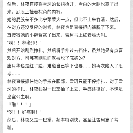
然后，林夜直接将雪珂的长裙撩开，雪白的大腿也露了出
来，屁股上挂着棕色的内裤。
她的屁股差不多比宁荣荣大一点，但比不上朱竹清，然后，
在对方还没反应的时候，林夜也是直接把内裤脱了下来。
直接将她的小翘臀露了出来，雪珂马上红着脸大叫。
“啊！！林老师！”
然后开始剧烈挣扎，然后将手伸过去挡住，虽然她是有点喜
欢对方，可哪有刚见面就被脱了底裤的？
唐月华也是红了脸，难道自己等下也要……她再次陷入了思
考……
林夜直接抓住她的手按在腰部，雪珂只能不停挣扎，对于雪
珂的挣扎，林夜狠狠一巴掌抽了上去，手感还挺好，不愧是
皇室公主啊。
『啪！！！』
“呀！！好痛啊！”
然后，林夜又是一巴掌，频率特别快，甚至让雪珂忘了羞
耻。