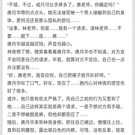
“不错，不过，戒尺可比手疼多了，唐老师，你确定吗？”
唐月华嗯的点点头，她无法接受被一个男人接触到自己的身
体，更何况还是那么隐私的部位……
“没事，林老师，但是……我有一个请求，请林老师……不
要……脱下……底……裤……”
唐月华越说越迟钝，声音也越小。
林夜想了想，微笑着看着唐月华，唐月华也不知道，对方会
不会同意自己的请求，毕竟，就算对方不答应，自己也一点
办法都没有……
“好，唐老师，我答应你，自己把裙子掀开趴好吧。”
唐月华叹了口气，好在，答应了……她内心对林夜的感觉也
好了很多。
或许，他只是有些太严格了，而自己之前的行为又惹到了
他……自己这样其实就是两个请求，一是不想对方用手碰，
二是不想被脱底裤，但他却都答应了……
随后，唐月华来到林夜身侧，抓住自己裙边，慢慢往上拉，
直到拉到腰部，露出银白色的内裤，可惜，没有反差，就是