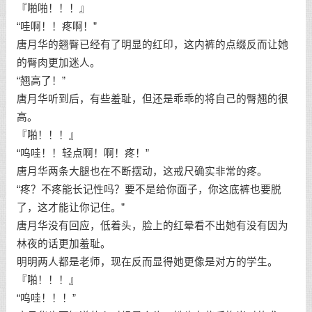
『啪啪！！！』
“哇啊！！疼啊！”
唐月华的翘臀已经有了明显的红印，这内裤的点缀反而让她
的臀肉更加迷人。
“翘高了！”
唐月华听到后，有些羞耻，但还是乖乖的将自己的臀翘的很
高。
『啪！！！』
“呜哇！！轻点啊！啊！疼！”
唐月华两条大腿也在不断摆动，这戒尺确实非常的疼。
“疼？不疼能长记性吗？要不是给你面子，你这底裤也要脱
了，这才能让你记住。”
唐月华没有回应，低着头，脸上的红晕看不出她有没有因为
林夜的话更加羞耻。
明明两人都是老师，现在反而显得她更像是对方的学生。
『啪！！！』
“呜哇！！！”