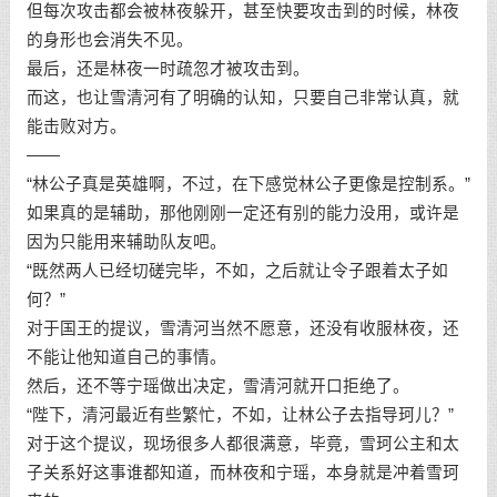
但每次攻击都会被林夜躲开，甚至快要攻击到的时候，林夜
的身形也会消失不见。
最后，还是林夜一时疏忽才被攻击到。
而这，也让雪清河有了明确的认知，只要自己非常认真，就
能击败对方。
——
“林公子真是英雄啊，不过，在下感觉林公子更像是控制系。”
如果真的是辅助，那他刚刚一定还有别的能力没用，或许是
因为只能用来辅助队友吧。
“既然两人已经切磋完毕，不如，之后就让令子跟着太子如
何？”
对于国王的提议，雪清河当然不愿意，还没有收服林夜，还
不能让他知道自己的事情。
然后，还不等宁瑶做出决定，雪清河就开口拒绝了。
“陛下，清河最近有些繁忙，不如，让林公子去指导珂儿？”
对于这个提议，现场很多人都很满意，毕竟，雪珂公主和太
子关系好这事谁都知道，而林夜和宁瑶，本身就是冲着雪珂