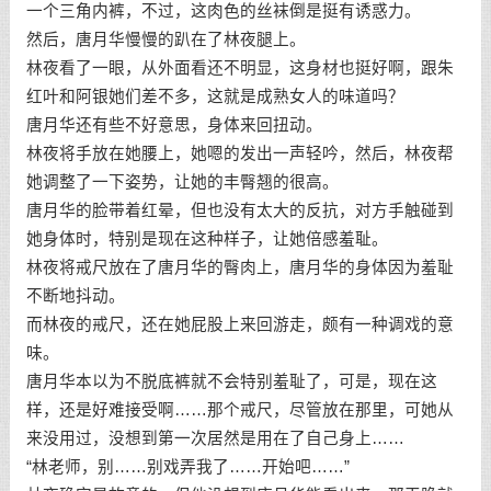
一个三角内裤，不过，这肉色的丝袜倒是挺有诱惑力。
然后，唐月华慢慢的趴在了林夜腿上。
林夜看了一眼，从外面看还不明显，这身材也挺好啊，跟朱
红叶和阿银她们差不多，这就是成熟女人的味道吗？
唐月华还有些不好意思，身体来回扭动。
林夜将手放在她腰上，她嗯的发出一声轻吟，然后，林夜帮
她调整了一下姿势，让她的丰臀翘的很高。
唐月华的脸带着红晕，但也没有太大的反抗，对方手触碰到
她身体时，特别是现在这种样子，让她倍感羞耻。
林夜将戒尺放在了唐月华的臀肉上，唐月华的身体因为羞耻
不断地抖动。
而林夜的戒尺，还在她屁股上来回游走，颇有一种调戏的意
味。
唐月华本以为不脱底裤就不会特别羞耻了，可是，现在这
样，还是好难接受啊……那个戒尺，尽管放在那里，可她从
来没用过，没想到第一次居然是用在了自己身上……
“林老师，别……别戏弄我了……开始吧……”