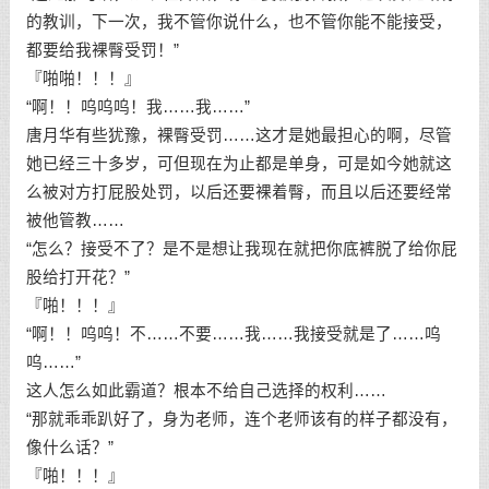
的教训，下一次，我不管你说什么，也不管你能不能接受，
都要给我裸臀受罚！”
『啪啪！！！』
“啊！！呜呜呜！我……我……”
唐月华有些犹豫，裸臀受罚……这才是她最担心的啊，尽管
她已经三十多岁，可但现在为止都是单身，可是如今她就这
么被对方打屁股处罚，以后还要裸着臀，而且以后还要经常
被他管教……
“怎么？接受不了？是不是想让我现在就把你底裤脱了给你屁
股给打开花？”
『啪！！！』
“啊！！呜呜！不……不要……我……我接受就是了……呜
呜……”
这人怎么如此霸道？根本不给自己选择的权利……
“那就乖乖趴好了，身为老师，连个老师该有的样子都没有，
像什么话？”
『啪！！！』