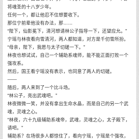
将魂圣的十八岁少年。
任何一个，都让他忍不住想要收下。
那位宁前辈他没有办法，那……
“陛下，仙影冕下，清河想请林公子指导一下，还望应允。”
宁瑶与林夜看向雪清河，两人都知道，对方是千仞雪所扮。
“母亲，陛下，我愿与太子切磋一下。”
林夜也想试试，自己一个辅助系魂师，能不能正面打败一个
强攻系。
然后，国王看宁瑶没有表示，也同意了两人的切磋。
——
随后，两人来到了一个比斗场。
“林公子，亮出武魂吧。”
林夜微微一笑，并没有拿出生命水晶，而是自己的另一个武
魂，灵魂之心。
“林夜，六十九级辅助系魂帝，武魂，灵魂之心，太子殿下，
请吧。”
辅助系？在场很多人都惊住了，看向宁瑶，宁瑶是个强攻，