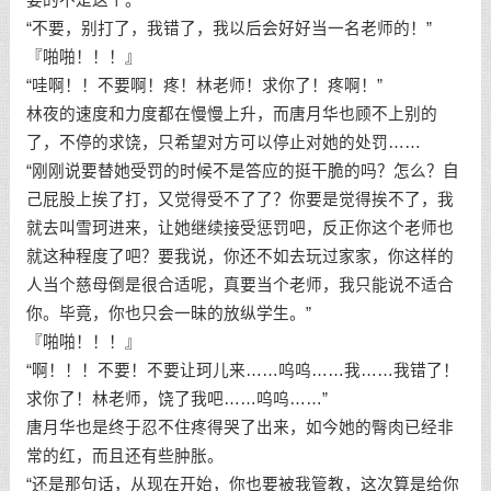
“不要，别打了，我错了，我以后会好好当一名老师的！”
『啪啪！！！』
“哇啊！！不要啊！疼！林老师！求你了！疼啊！”
林夜的速度和力度都在慢慢上升，而唐月华也顾不上别的
了，不停的求饶，只希望对方可以停止对她的处罚……
“刚刚说要替她受罚的时候不是答应的挺干脆的吗？怎么？自
己屁股上挨了打，又觉得受不了了？你要是觉得挨不了，我
就去叫雪珂进来，让她继续接受惩罚吧，反正你这个老师也
就这种程度了吧？要我说，你还不如去玩过家家，你这样的
人当个慈母倒是很合适呢，真要当个老师，我只能说不适合
你。毕竟，你也只会一昧的放纵学生。”
『啪啪！！！』
“啊！！！不要！不要让珂儿来……呜呜……我……我错了！
求你了！林老师，饶了我吧……呜呜……”
唐月华也是终于忍不住疼得哭了出来，如今她的臀肉已经非
常的红，而且还有些肿胀。
“还是那句话，从现在开始，你也要被我管教，这次算是给你