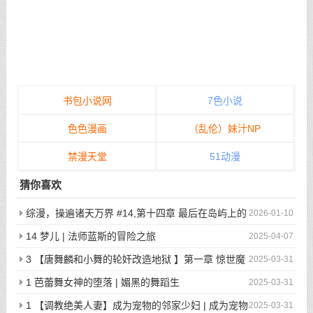
书包小说网
7色小说
色色漫画
（乱伦）妹汁NP
禁漫天堂
51动漫
猜你喜欢
综漫，操遍诸天万界 #14,第十四章 最后在岛屿上的
2026-01-10
狂欢派对
14 梦儿 | 法师蓝斯的冒险之旅
2025-04-07
3 【唐舞麟和小舞的轮奸改造地狱 】第一章 惊世魔
2025-03-31
王现身 | 斗罗大陆同人
1 芭蕾舞女神的堕落 | 媚黑的舞蹈生
2025-03-31
1 【调教绝美人妻】成为宠物的邻家少妇 | 成为宠物
2025-03-31