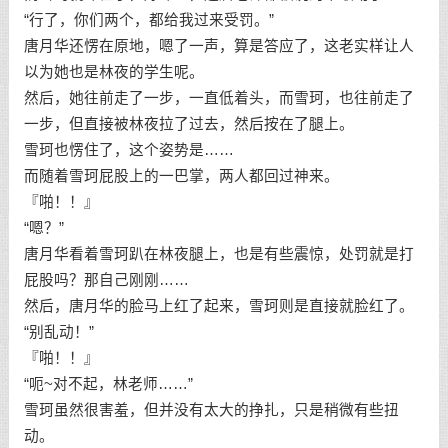
“行了，你们两个，都给我过来受罚。”
唐月华还愣在原地，嗯了一声，算是答应了，这老实样让人
以为她也是林夜的学生呢。
然后，她往前走了一步，一直低着头，而雪珂，也往前走了
一步，但直接被林夜拉了过去，然后按在了腿上。
雪珂也愣住了，这个姿势是……
而随着雪珂屁股上的一巴掌，两人都回过神来。
『啪！！』
“嗯？”
唐月华看着雪珂趴在林夜腿上，也是有些震惊，处罚就是打
屁股吗？那自己刚刚……
然后，唐月华的脸马上红了起来，雪珂则是直接就脸红了。
“别乱动！”
『啪！！』
“呃~对不起，林老师……”
雪珂虽然很害羞，但并没有太大的挣扎，只是稍微有些扭
动。