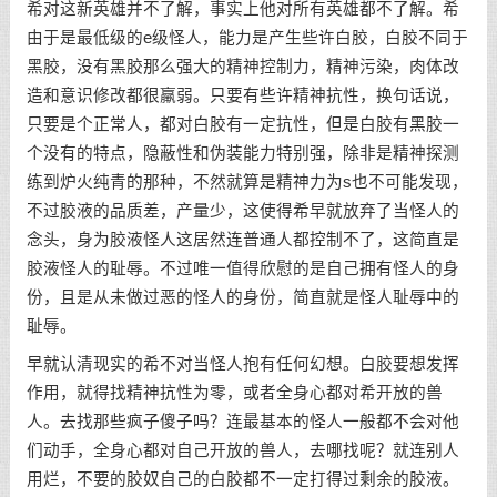
希对这新英雄并不了解，事实上他对所有英雄都不了解。希
由于是最低级的e级怪人，能力是产生些许白胶，白胶不同于
黑胶，没有黑胶那么强大的精神控制力，精神污染，肉体改
造和意识修改都很羸弱。只要有些许精神抗性，换句话说，
只要是个正常人，都对白胶有一定抗性，但是白胶有黑胶一
个没有的特点，隐蔽性和伪装能力特别强，除非是精神探测
练到炉火纯青的那种，不然就算是精神力为s也不可能发现，
不过胶液的品质差，产量少，这使得希早就放弃了当怪人的
念头，身为胶液怪人这居然连普通人都控制不了，这简直是
胶液怪人的耻辱。不过唯一值得欣慰的是自己拥有怪人的身
份，且是从未做过恶的怪人的身份，简直就是怪人耻辱中的
耻辱。
早就认清现实的希不对当怪人抱有任何幻想。白胶要想发挥
作用，就得找精神抗性为零，或者全身心都对希开放的兽
人。去找那些疯子傻子吗？连最基本的怪人一般都不会对他
们动手，全身心都对自己开放的兽人，去哪找呢？就连别人
用烂，不要的胶奴自己的白胶都不一定打得过剩余的胶液。