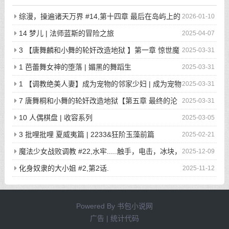
综漫，操遍诸天万界 #14,第十四章 最后在岛屿上的
2026-01-10
狂欢派对
14 梦儿 | 法师蓝斯的冒险之旅
2025-04-07
3 【唐舞麟和小舞的轮奸改造地狱 】第一章 惊世魔
2025-03-31
王现身 | 斗罗大陆同人
1 芭蕾舞女神的堕落 | 媚黑的舞蹈生
2025-03-31
1 【调教绝美人妻】成为宠物的邻家少妇 | 成为宠物
2025-03-31
的邻家少妇
7 唐舞桐和小舞的轮奸改造地狱【第五章 最终的沦
2025-03-31
陷】 | 斗罗大陆同人
10 人偶棋盘 | 收容系列
2025-03-05
3 批哩批哩 夏威夷篇 | 2233&狂阶玉藻前篇
2025-02-21
魔法少女战败调教 #22,水牢.....触手，电击，冰块，
2025-12-09
高潮寸止.....我在干什么啊我
化身奴隶的大小姐 #2,第2话.
2025-11-12
Powered By
书包小说网
广告 | 统计代码