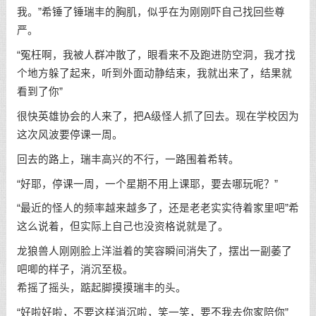
我。”希锤了锤瑞丰的胸肌，似乎在为刚刚吓自己找回些尊
严。
“冤枉啊，我被人群冲散了，眼看来不及跑进防空洞，我才找
个地方躲了起来，听到外面动静结束，我就出来了，结果就
看到了你”
很快英雄协会的人来了，把A级怪人抓了回去。现在学校因为
这次风波要停课一周。
回去的路上，瑞丰高兴的不行，一路围着希转。
“好耶，停课一周，一个星期不用上课耶，要去哪玩呢？”
“最近的怪人的频率越来越多了，还是老老实实待着家里吧”希
这么说着，但实际上自己也没资格说就是了。
龙狼兽人刚刚脸上洋溢着的笑容瞬间消失了，摆出一副萎了
吧唧的样子，消沉至极。
希摇了摇头，踮起脚摸摸瑞丰的头。
“好啦好啦，不要这样消沉啦，笑一笑，要不我去你家陪你”