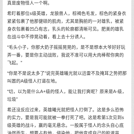
真是废物怪人一个啊。
希盯着那位s级英雄，龙狼兽人，棕褐色毛发，棕色的紧身衣
紧紧包裹了他那健硕的肌肉，尤其是胸前的一对雄乳，被紧
身衣包裹着凹凸有志，乳头的轮廓都清晰可见。肥美的雄乳
在战斗中不停晃动着，看上去十分诱人。
“毛头小子，你那大奶子摇摇晃晃的，是不是想本大爷好好玩
弄一番，要是你主动战败，我说不准可以用大肉棒帮你爽的
飞起。”
“你是不是说太多了”说完英雄㬢光就以迅雷不及掩耳之势把那
叫嚣的A级怪人打道在地。
“切，以为是什么A+级的怪人，能让我打爽呢？原来是A-级，
垃圾”
希还没反应过来，英雄曦光就把怪人打倒了。这是多么恐怖
的实力，要是我可能就被一拳打死了吧。这是希第1次见到s
级英雄的战斗，赢的毫无悬念。一股属于怪人的念头自心底
油然而生，想要占有他，侵染他，把他变成自己的胶液苗