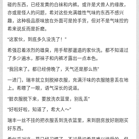
碰的东西，已经发黄的白袜和内裤。或许是犬兽人的缘故，
亦或是怪人的问题，希对这些充满雄性气味的东西不感兴
趣，这种极品原味放在外面可是抢手货，但对不是气味控的
希来说反而是折磨。
“这家伙，到底多久没洗了！”
希强忍着浓烈的雄臭，用手帮那邋遢的家伙洗。都不知道过
了多少遍水，那袜子和内裤才露出一点本色。
“我回来了。都已经傍晚了，天气还是那么热”
一进门，瑞丰就立刻脱掉衣服，充满汗味的衣服随意丢在地
上。希瞟了一眼，语气深长的说道。
“脏衣服脱下来，要放洗衣篮里，别乱丢”
“好啦好啦，知道了，希大人～”
瑞丰一丝不挂的把衣服丢到洗衣篮里，来到厨房放好刚刚买
好东西。