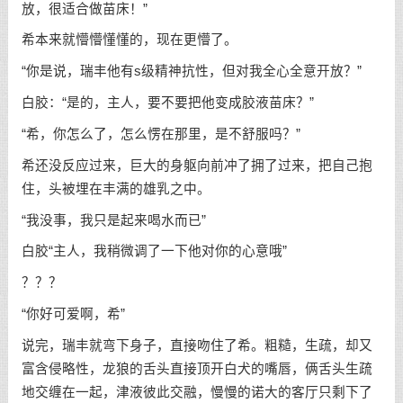
放，很适合做苗床！”
希本来就懵懵懂懂的，现在更懵了。
“你是说，瑞丰他有s级精神抗性，但对我全心全意开放？”
白胶：“是的，主人，要不要把他变成胶液苗床？”
“希，你怎么了，怎么愣在那里，是不舒服吗？”
希还没反应过来，巨大的身躯向前冲了拥了过来，把自己抱
住，头被埋在丰满的雄乳之中。
“我没事，我只是起来喝水而已”
白胶“主人，我稍微调了一下他对你的心意哦”
？？？
“你好可爱啊，希”
说完，瑞丰就弯下身子，直接吻住了希。粗糙，生疏，却又
富含侵略性，龙狼的舌头直接顶开白犬的嘴唇，俩舌头生疏
地交缠在一起，津液彼此交融，慢慢的诺大的客厅只剩下了