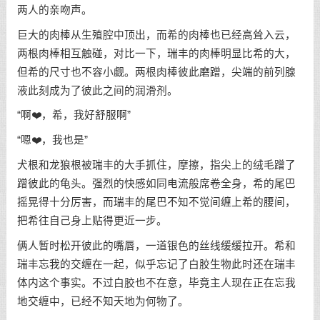
两人的亲吻声。
巨大的肉棒从生殖腔中顶出，而希的肉棒也已经高耸入云，
两根肉棒相互触碰，对比一下，瑞丰的肉棒明显比希的大，
但希的尺寸也不容小觑。两根肉棒彼此磨蹭，尖端的前列腺
液此刻成为了彼此之间的润滑剂。
“啊❤️，希，我好舒服啊”
“嗯❤️，我也是”
犬根和龙狼根被瑞丰的大手抓住，摩擦，指尖上的绒毛蹭了
蹭彼此的龟头。强烈的快感如同电流般席卷全身，希的尾巴
摇晃得十分厉害，而瑞丰的尾巴不知不觉间缠上希的腰间，
把希往自己身上贴得更近一步。
俩人暂时松开彼此的嘴唇，一道银色的丝线缓缓拉开。希和
瑞丰忘我的交缠在一起，似乎忘记了白胶生物此时还在瑞丰
体内这个事实。不过白胶也不在意，毕竟主人现在正在忘我
地交缠中，已经不知天地为何物了。