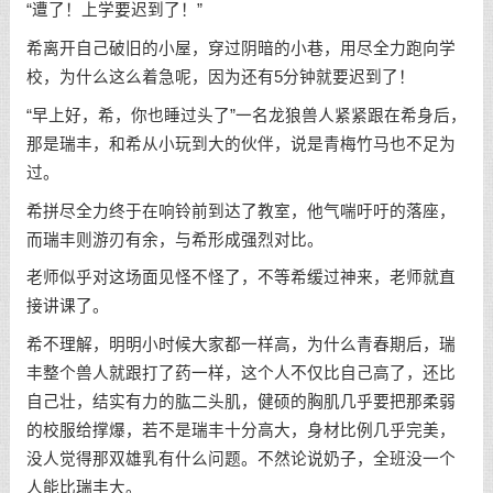
“遭了！上学要迟到了！”
希离开自己破旧的小屋，穿过阴暗的小巷，用尽全力跑向学
校，为什么这么着急呢，因为还有5分钟就要迟到了！
“早上好，希，你也睡过头了”一名龙狼兽人紧紧跟在希身后，
那是瑞丰，和希从小玩到大的伙伴，说是青梅竹马也不足为
过。
希拼尽全力终于在响铃前到达了教室，他气喘吁吁的落座，
而瑞丰则游刃有余，与希形成强烈对比。
老师似乎对这场面见怪不怪了，不等希缓过神来，老师就直
接讲课了。
希不理解，明明小时候大家都一样高，为什么青春期后，瑞
丰整个兽人就跟打了药一样，这个人不仅比自己高了，还比
自己壮，结实有力的肱二头肌，健硕的胸肌几乎要把那柔弱
的校服给撑爆，若不是瑞丰十分高大，身材比例几乎完美，
没人觉得那双雄乳有什么问题。不然论说奶子，全班没一个
人能比瑞丰大。