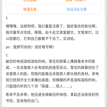
禁漫天堂
极品淫乱合集
1
嘿嘿嘿，没想到吧，我打赢复活赛了，我好喜欢挖新坑啊，
我尽量早点完结，嘻嘻。由于此文是复健文，文笔很烂，比
以前都烂，烂到自己都看不下去了。见谅哈。
ps：我想写肉肉！但好难写啊！
1
破旧的电视滋啦滋啦的响，雪花的屏幕上播报着本市的新
闻，一名龙狼兽人在电视机前接受采访，雪花的屏幕挡住了
龙狼兽人的脸，但隐约能看出龙狼兽人那壮硕的身材。老电
视已经用尽全力来播出画面，但模糊的声音滋啦滋啦的响，
只能隐约听到几个词「英雄……怪人……」
希来不及多想，他迅速关掉破旧的电视，拿起还没收拾好的
书包，急匆匆的出门。