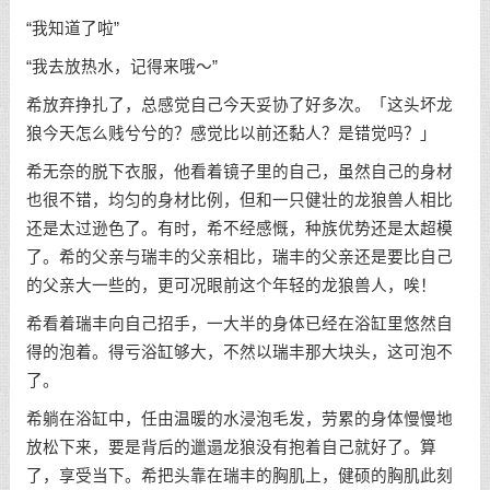
“我知道了啦”
“我去放热水，记得来哦～”
希放弃挣扎了，总感觉自己今天妥协了好多次。「这头坏龙
狼今天怎么贱兮兮的？感觉比以前还黏人？是错觉吗？」
希无奈的脱下衣服，他看着镜子里的自己，虽然自己的身材
也很不错，均匀的身材比例，但和一只健壮的龙狼兽人相比
还是太过逊色了。有时，希不经感慨，种族优势还是太超模
了。希的父亲与瑞丰的父亲相比，瑞丰的父亲还是要比自己
的父亲大一些的，更可况眼前这个年轻的龙狼兽人，唉！
希看着瑞丰向自己招手，一大半的身体已经在浴缸里悠然自
得的泡着。得亏浴缸够大，不然以瑞丰那大块头，这可泡不
了。
希躺在浴缸中，任由温暖的水浸泡毛发，劳累的身体慢慢地
放松下来，要是背后的邋遢龙狼没有抱着自己就好了。算
了，享受当下。希把头靠在瑞丰的胸肌上，健硕的胸肌此刻