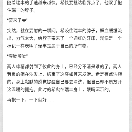
随着瑞丰的手速越来越快，希快要抵达临界点了，他双手抱
住瑞丰的脖子。
“要来了❤️”
突然，就在要射的一瞬间，希咬住瑞丰的脖子，鲜血缓缓流
出，力气太大，给脖子带来了一个通红的牙印，就像是一个
标记一样表明了瑞丰是属于自己的所有物。
“噗呲噗呲”
两人雄精都射到了彼此的身上，已经分不清是谁的了，两人
劳累的躺在沙发上，结束了这突如其来发泄。希是有点洁癖
的，身上黏腻的感觉提醒自己要去清洗，但自己却不愿放开
这温暖的拥抱。此时的希爬在瑞丰身上，眼睛沉沉的。
再抱一下，一下就好……