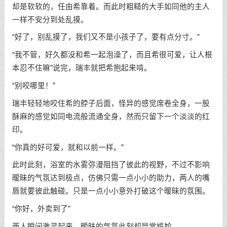
却是软软的，任由希靠着。而此时粗糙的大手如同他的主人
一样不安分到处乱摸。
“好了，别乱摸了，我们又不是小孩子了，要有点分寸。”
“我不管，好久都没和希一起泡澡了，而且希很可爱，让人根
本忍不住嘛”说完，瑞丰就把希抱起来啃。
“别咬哪里！”
瑞丰轻轻地咬住希的脖子后面，怪异的感觉席卷全身，一股
酥麻的感觉如同电流般流通全身，然而只留下一个淡淡的红
印。
“你真的好可爱，就和以前一样。”
此时此刻，浴室的水雾弥漫阻挡了彼此的视野，不过不影响
暧昧的气氛达到极点，仿佛只需一点小小的助力，两人的嘴
唇就要彼此触碰。只是一点小小意外打破这个暧昧的氛围。
“你好，外卖到了”
两人瞬间激灵起来，暧昧的气氛此刻却异常尴尬。