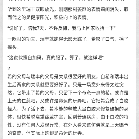
听到这里瑞丰双眼放光，刚刚那副萎靡的表情瞬间消失，取
而代之的是健康阳光，积极向上的表情。
“说好了，陪我7天，不许反悔，我马上回家收拾一下”
一眨眼的功夫，瑞丰就跑得无影无踪了。希叹了口气，摇了
摇头。
“这家伙擅自加码，真的服了。算了，就这样吧”
2
希的父母与瑞丰的父母是关系很要好的朋友，自希和瑞丰出
生后两家的关系就更要好好了。只是一场意外来得太过突
然，它带走了希的父母，只留下一个奄奄一息的希。或许是
上天的仁慈吧，又或许是命运的玩弄吧，它把希变成了白胶
怪人，为了活下去，希本能的释放大量白胶来修复破损的身
体，很快希脱离重症监护室，回到普通病房，由于白胶的特
性，没有任何人发现异常，在外人看来这仿佛就是上天赐予
的奇迹，但实际上这却是命运的玩弄。