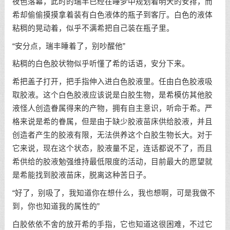
夜色落幕，此时的瑞丰已经在睡梦中规划着明天的安排，而
希却偷偷摸摸拿着装有白色液体的瓶子到客厅。白色的液体
粘稠的晃动着，似乎不满希把自己装在瓶子里。
“安分点，瑞丰睡着了，别吵醒他”
粘稠的白色胶状物似乎听懂了希的话语，安分下来。
希把盖子打开，把手指伸入进白色胶液里。任由白色胶液吸
取胶液。这个白色胶液应该说是白胶生物，是希模仿其他胶
液怪人创造眷属得来的产物，拥有自主意识，听命于希。严
格来说是希的眷属，但是由于缺少胶液苗床供给胶液，并且
创造者产生的胶液有限，无法供养这个白胶生物长大。对于
它来说，现在这个状态，胶液量不足，连话都说不了，而且
希供给的胶液勉强维持最低限度的活动，目前最大的愿望就
是希能找到胶液苗床，脱离这种苦日子。
“好了，别吸了，我知道你在想什么，我也想啊，可是我做不
到，你也知道我的属性的”
白胶依依不舍的放开希的手指，它也知道这很困难，不过它