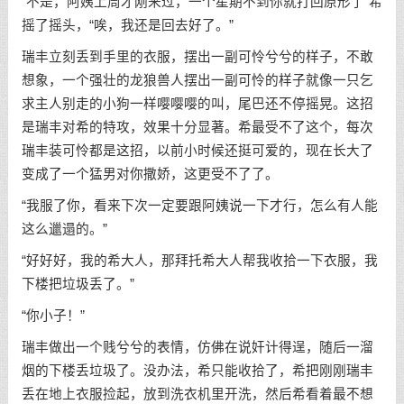
“不是，阿姨上周才刚来过，一个星期不到你就打回原形了”希
摇了摇头，“唉，我还是回去好了。”
瑞丰立刻丢到手里的衣服，摆出一副可怜兮兮的样子，不敢
想象，一个强壮的龙狼兽人摆出一副可怜的样子就像一只乞
求主人别走的小狗一样嘤嘤嘤的叫，尾巴还不停摇晃。这招
是瑞丰对希的特攻，效果十分显著。希最受不了这个，每次
瑞丰装可怜都是这招，以前小时候还挺可爱的，现在长大了
变成了一个猛男对你撒娇，这更受不了了。
“我服了你，看来下次一定要跟阿姨说一下才行，怎么有人能
这么邋遢的。”
“好好好，我的希大人，那拜托希大人帮我收拾一下衣服，我
下楼把垃圾丢了。”
“你小子！”
瑞丰做出一个贱兮兮的表情，仿佛在说奸计得逞，随后一溜
烟的下楼丢垃圾了。没办法，希只能收拾了，希把刚刚瑞丰
丢在地上衣服捡起，放到洗衣机里开洗，然后希看着最不想