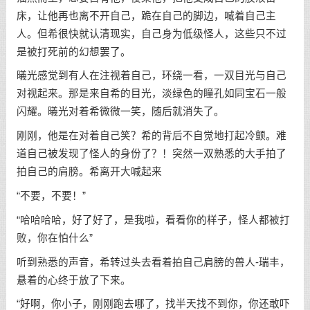
床，让他再也离不开自己，跪在自己的脚边，喊着自己主
人。但希很快就认清现实，自己身为低级怪人，这些只不过
是被打死前的幻想罢了。
㬢光感觉到有人在注视着自己，环绕一看，一双目光与自己
对视起来。那是来自希的目光，淡绿色的瞳孔如同宝石一般
闪耀。㬢光对着希微微一笑，随后就消失了。
刚刚，他是在对着自己笑？希的背后不自觉地打起冷颤。难
道自己被发现了怪人的身份了？！突然一双熟悉的大手拍了
拍自己的肩膀。希离开大喊起来
“不要，不要！”
“哈哈哈哈，好了好了，是我啦，看看你的样子，怪人都被打
败，你在怕什么”
听到熟悉的声音，希转过头去看着拍自己肩膀的兽人-瑞丰，
悬着的心终于放了下来。
“好啊，你小子，刚刚跑去哪了，找半天找不到你，你还敢吓