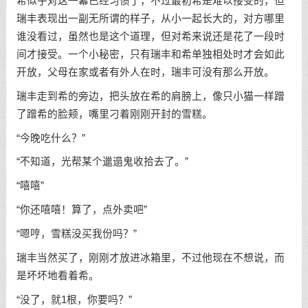
希似乎对这一幕已经习惯了，不过最初希是难以接受的，但
瑞丰表现出一副无所谓的样子，从小一起长大的，对方哪里
谁没看过，虽然也是这个道理，但对希来说还是花了一段时
间才接受。一个小秘密，只有瑞丰和希单独相处时才会如此
开放，父母在家或者有外人在时，瑞丰可没有那么开放。
瑞丰走到希的旁边，把头放在希的肩膀上，像只小猫一样蹭
了蹭希的脸颊，嘴里刁着刚刚开封的雪糕。
“今晚吃什么？”
“不知道，光帮某个邋遢鬼收拾去了。”
“嘻嘻”
“你还嘻嘻！算了，点外卖吧”
“嗯哼，雪糕没买我份吗？”
瑞丰当然买了，刚刚才放进冰箱里，不过他现在不想说，而
是坏坏地看着希。
“没了，就1根，你要吗？”