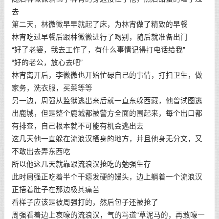
去
第二天，林微微早早就起了床，为林宵做了精致的早餐
林宵吃过早餐后跟林微微进行了吻别，随后就准备出门
“好了老婆，我去工作了，有什么事情记得打电话给我”
“好的老公，放心去吧”
林宵离开后，李微微也开始忙碌自己的事情，打扫卫生，做
家务，洗衣服，买菜等等
另一边，周强从监狱逃出来后就一直东躲西藏，他曾试图逃
出鹿城，但是整个鹿城都被警方全面的围起来，每个出口都
有排查，自己根本就不可能有机会逃出去
这几天他一直躲在流浪汉栖身的地方，并且他身无分文，又
不敢出去弄东西吃
所以他这几天就靠跟流浪汉抢吃的勉强生存
此时周强正吃着半个干瘪发硬的馒头，边上躺着一个流浪汉
正捂着肚子在那边极其痛苦
看样子应该是被周强打的，然后包子还被抢了
周强看着边上哀嚎的流浪汉，气的骂道“草泥马的，再敢嚎一