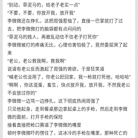
“别动，草泥马的，给老子老实一点”
“不要，不要，你放开我，放开我”
李微微还在挣扎，这把周强惹恼了，直接一巴掌就打了过
去，把李微微打的脑袋都有点闷闷的
“草泥马的贱人，再敢乱动信不信老子打死你”
李微微被打的疼痛无比，心理也害怕极了，竟然委屈哭了起
来
“老公，老公救我啊，救我啊”
说道有老公反而激起了周强的兽欲，于是狂笑道
“喊老公也没用了，你老公赶回家，我一枪就打死他，哈哈哈”
“啊啊 ，你这混蛋，畜生，快点放开我，放开我，不然我老公
不会放过你的”
李微微一边骂一边挣扎，这下彻底热闹周强了
只见他起身，走到餐桌那边拿起桌上的手枪，然后走到李微
微的面前，打开手枪的保险
接着直接把枪口赛道了李微微的嘴里
顿时李微微吓的愣住了，这冰冷的手枪在嘴里，那种死亡的