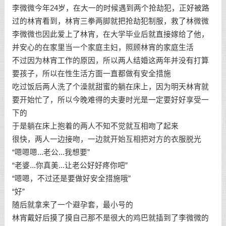
李微微今年24岁，在大一的时候遇到两个抢劫犯，正好被路
过的林宵看到，林宵三拳两脚就把抢劫犯制服，救了林微微
李微微也因此爱上了林宵，在大学毕业后就直接嫁给了他，
并安心的在家里当一个家庭主妇，照顾林宵的家庭生活
不过因为林宵工作的原因，所以两人结婚这两年并没有打算
要孩子，所以在性生活方面一直都做有安全措施
吃过饭后两人洗了个澡就甜蜜的躺在床上，因为明天林宵就
要开始忙了，所以今晚难得的夫妻时光是一定要好好享受一
下的
于是躺在床上抱着的两人不知不觉就互相吻了起来
很快，两人一边接吻，一边就开始互相把对方的衣服脱光
“嗯嗯嗯...老公...我想要”
“老婆...你真美...让老公好好疼你吧”
“嗯嗯，不过还是要做好安全措施哦”
“好”
随后就拿来了一个避孕套，最小号的
林宵戴好后摸了摸自己那不是很大的鸡巴就插到了李微微的