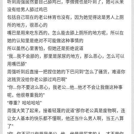
听到周强居然要自己舔鸡巴，李微微也是吓到了，她可从来
没有给男人舔过鸡巴
包括自己现在的老公林宵也没有，因为她觉得这是男人上厕
所的地方，很恶心的
嘴巴是用来吃东西的，怎么能去舔上厕所的地方呢，所以在
她的认知里是绝对不可能做这种事情的
所以虽然心里害怕，但她还是拒绝说道
“我...我不会舔的，那里是尿尿的地方，那么恶心，怎么可以
用嘴巴舔”
周强听到后直接一把捏住她的下巴问到“怎么了骚货，难道你
这贱货没给你老公舔过鸡巴啊”
“你...你不要这么恶心，我老公...他...他才不会让我做这种事
呢，他很尊重我的”
“尊重？哈哈哈哈”
周强大笑了起来，接着轻蔑的说道“那你老公真是废物啊，连
让女人基本的快乐都不懂啊，他还当什么男人啊，当王八算
了”
“你...你不可以侮辱我老公...他....他是很厉害的人，才不是你