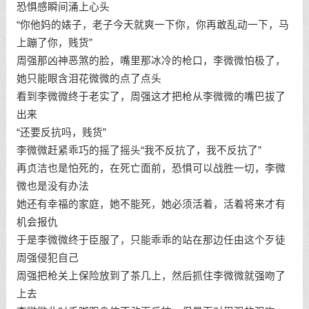
恐惧感瞬间涌上心头
“你他妈的婊子，老子今天就爽一下你，你再敢乱动一下，马
上蹦了你，贱货”
周强那凶神恶煞的脸，嘴里那冰冷的枪口，李微微怕极了，
她只能眼含泪花微微的点了点头
看到李微微终于老实了，周强这才把枪从李微微的嘴巴拔了
出来
“还要反抗吗，贱货”
李微微赶紧乖巧的摇了摇头“我不反抗了，我不反抗了”
再贞洁也是怕死的，在死亡面前，恐惧可以战胜一切，李微
微也是没有办法
她还有幸福的家庭，她不能死，她必须活着，活着将来才有
机会报仇
于是李微微终于臣服了，只能乖乖的站在那边任由这个歹徒
周强侵犯自己
周强把枪关上保险放到了茶几上，然后抓住李微微就强吻了
上去