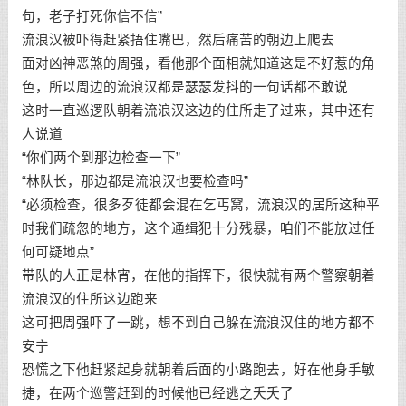
句，老子打死你信不信”
流浪汉被吓得赶紧捂住嘴巴，然后痛苦的朝边上爬去
面对凶神恶煞的周强，看他那个面相就知道这是不好惹的角
色，所以周边的流浪汉都是瑟瑟发抖的一句话都不敢说
这时一直巡逻队朝着流浪汉这边的住所走了过来，其中还有
人说道
“你们两个到那边检查一下”
“林队长，那边都是流浪汉也要检查吗”
“必须检查，很多歹徒都会混在乞丐窝，流浪汉的居所这种平
时我们疏忽的地方，这个通缉犯十分残暴，咱们不能放过任
何可疑地点”
带队的人正是林宵，在他的指挥下，很快就有两个警察朝着
流浪汉的住所这边跑来
这可把周强吓了一跳，想不到自己躲在流浪汉住的地方都不
安宁
恐慌之下他赶紧起身就朝着后面的小路跑去，好在他身手敏
捷，在两个巡警赶到的时候他已经逃之夭夭了