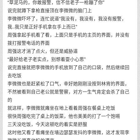
“草泥马的，你敢报警，信不信老子一枪蹦了你”
说完就蹲下拿枪直接顶在李微微的脑门上
李微微吓坏了，连忙说道“我没有，我没有，我没有报警，
我..我只是正好手机拿在手上而已”
周强拿起手机看了看，上面只是手机的主页的界面，并没有
拨打报警电话的界面
周强这才消了点火，但还是威胁道
“最好给老子老实点，别想着耍小心思”
说完直接就把李微微的手机放到了自己的口袋，然后继续回
去吃饭
李微微也是赶紧松了口气，幸好她刚刚没按到林宵的界面，
不然被看到自己老公就是警察，对方一生气肯定会杀了自己
的
就这样，李微微就瘫坐在地上看着周强在餐桌上吃饭
很快周强吃完了桌上的饭菜，他也美美的打了一个饱嗝
三天没吃饭，今天这顿吃的着实是舒服
这时他又看了看瘫坐在墙边瑟瑟发抖的李微微，这才发现李