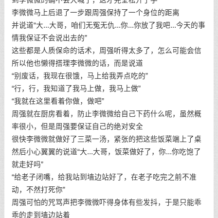
李微微马上后退了一步跟周强保持了一个身位的距离
并说道“大...大哥，咱们无冤无仇...你...你放了我吧...今天的事
情我保证不会说出去的”
这些都是人质保命的话术，周强听得太多了，怎么可能会信
所以他也懒得搭理李微微的话，而是说道
“别废话，我现在很饿，马上给我弄点吃的”
“行，行，我知道了我马上做，我马上做”
“我就在这里看着你做，做吧”
周强就在厨房看着，防止李微微给自己下药什么呢，虽然概
率很小，但是周强要保证自己的绝对安全
很快李微微就做好了三菜一汤，紧张的把这些饭菜端上了桌
然后小心翼翼的说道“大...大哥，饭菜做好了，你...你吃饱了
就走好吗”
“给老子闭嘴，给我站到墙边站好了，在老子吃完之前不准
动，不然打死你”
周强可怕的咒骂声把李微微吓得身体有些发抖，于是只能乖
乖的走到墙边站着