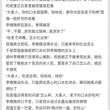
的老婆正在家里被周强侵犯着
“大美人，你的口水真甜啊，哈哈哈，那你也尝尝老子的吧”周
强一脸奸诈的说着
李微微疯狂摇头，表情痛苦
“不...不要...求你放过我吧...我求你了”
“给老子闭嘴，舌头吐出来”
周强再次怒吼，李微微没得办法，只能乖乖的吐出舌头
于是周强直接就把口水吐到李微微的舌头上
顿时李微微只觉得恶心难耐，但是她又不敢表现出来，她怕
惹怒了眼前这个变态的杀人犯，要是杀了自己怎么办，她还
不想死
“大美人，吃进去吧，哈哈哈，快吃”
李微微没办法，只能把这恶心的口水吃进去，瞬间她差点都
想吐了
而周强还得意的问道“怎么样，大美人，老子的口水好吃吗”
李微微闭口不答，只是将头扭过去露出痛苦的表情
周强又是一巴掌，然后问到“再问你一遍，好吃么”