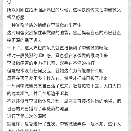
觉
所以刚刚在给周强舔鸡巴的时候，这种快感传来让李微微又
懵又舒服
一种复杂矛盾的情绪在李微微心里产生
这时周强突然按住李微微的脑袋，然后挺着自己的鸡巴就直
接更深的捅了进去
一下子，这大鸡巴的龟头就直接顶到了李微微的喉咙
顿时一股强烈的呕吐感，窒息感在李微微的喉咙传来
李微微痛苦的用力挣扎着，双手在不停的拍打
但是根本没有任何反应，就她这点力气能做什么呢
周强在顶了差不多十秒左右，然后才把鸡巴拔了出来
一时间李微微感觉自己活了过来，赶紧瘫软下去，大口大口
的喘着粗气，并且在那边干呕着
不过还没等李微微休息几秒，周强又直接按住她的脑袋，把
自己的鸡巴插到了李薇薇的嘴里
进行了第二次的深喉
就这样，反复进行了五次，李微微被弄得干呕不知，这个人