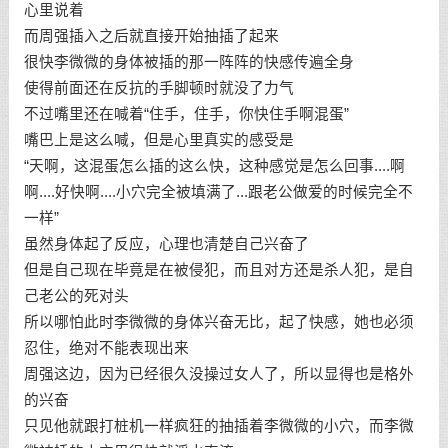
心里说着
而周强插入之后就直接开始抽插了起来
很快李微微的身体被插的那一阵阵的快感传遍全身
使得前面还在反抗的手脚顿时就没了力气
不过嘴里还在喊着“住手，住手，你快住手啊混蛋”
嘴巴上是这么喊，但是心里真实的感受是
“天啊，这混蛋怎么插的这么快，这种感觉是怎么回事....啊
啊....好快啊....小穴完全被填满了...跟老公做爱的时候完全不
一样”
虽然身体起了反应，心理也清楚自己兴奋了
但是自己现在毕竟是在被侵犯，而且对方还是杀人犯，是自
己老公的死对头
所以哪怕此时李微微的身体兴奋无比，起了快感，她也必须
忍住，绝对不能表现出来
周强这边，因为已经很久没操过女人了，所以显得也是格外
的兴奋
只见他就跟打桩机一样疯狂的抽插着李微微的小穴，而李微