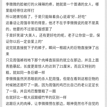
李微微的脸被打的火辣辣的疼，她就是一个普通的女人，哪
里能经得住这样打
所以她害怕极了，于是只能昧着良心说道“好...好吃”
这番话让周强非常的得意，他才不在乎李微微说的是不是真
的，他要的不过是征服感罢了
于是奸笑道“大美人，还有更好吃的呢，老子让你尝一尝，保
证你以后一定会爱上的”
说完就直接脱下子的裤子，瞬间一根超大的巨物直接弹了出
来
只见周强裤裆地下那个肉棒直挺挺的就立在那边，并且上面
青筋暴起，长度更是惊人的达到了21厘米，而且又特别的
粗，就如同一条巨蟒一样
李微微虽然厌恶眼前的杀人犯周强，但是在看到这根巨物的
时候她还是吓了一跳，因为周强的鸡巴比自己的老公足足长
了一倍，并且鸡巴整整粗了一圈
在就好比一根大叔跟细竹竿的区别一样
这跟巨大的肉棒，让李微微愣在那边，眼神竟然也不自觉的