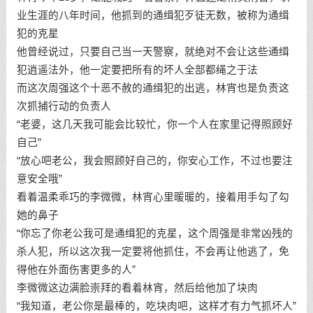
业生涯的八年时间，他抓到的通缉犯歹徒无数，被称为通缉
犯的克星
他曾经说过，只要自己当一天警察，就绝对不会让这些通缉
犯逍遥法外，他一定要把所有的坏人全部都绳之于法
而这次周强这个十恶不赦的通缉犯的出逃，林宵也是负责这
次抓捕行动的负责人
“老婆，这几天我可能会比较忙，你一个人在家里记得照顾好
自己”
“放心吧老公，我会照顾好自己的，你安心工作，不过也要注
意安全哦”
看着温柔乖巧的李微微，林宵心里暖暖的，接着用手勾了勾
她的鼻子
“你忘了你老公我可是通缉犯的克星，这个周强是非常凶残的
杀人犯，所以这次我一定要将他抓住，不会再让他逃了，免
得他在外面伤害更多的人”
李微微这边满脸崇拜的看着林宵，然后给他加了块肉
“我知道，老公你是最棒的，吃块肉吧，这样才有力气抓坏人”