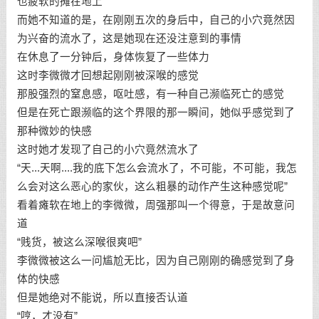
也疲软的摊在地上
而她不知道的是，在刚刚五次的身后中，自己的小穴竟然因
为兴奋的流水了，这是她现在还没注意到的事情
在休息了一分钟后，身体恢复了一些体力
这时李微微才回想起刚刚被深喉的感觉
那股强烈的窒息感，呕吐感，有一种自己濒临死亡的感觉
但是在死亡跟濒临的这个界限的那一瞬间，她似乎感觉到了
那种微妙的快感
这时她才发现了自己的小穴竟然流水了
“天...天啊....我的底下怎么会流水了，不可能，不可能，我怎
么会对这么恶心的家伙，这么粗暴的动作产生这种感觉呢”
看着瘫软在地上的李微微，周强那叫一个得意，于是故意问
道
“贱货，被这么深喉很爽吧”
李微微被这么一问尴尬无比，因为自己刚刚的确感觉到了身
体的快感
但是她绝对不能说，所以直接否认道
“哼，才没有”