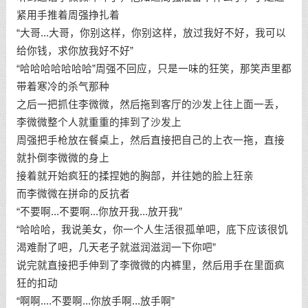
紧用手推着周强挣扎着
“大哥...大哥，你别这样，你别这样，放过我好不好，我可以
给你钱，求你放我好不好”
“哈哈哈哈哈哈哈”周强不回应，只是一味的狂笑，那笑声里都
带着寒冷的杀气那种
之后一把抓住李微微，然后拖到客厅的沙发上往上面一丢，
李微微整个人就重重的摔到了沙发上
周强把手枪放在餐桌上，然后直接把自己的上衣一拖，直接
就扑倒李微微的身上
接着就开始疯狂的揉捏她的胸部，并往她的脸上狂亲
而李微微在拼命的反抗者
“不要啊...不要啊...你放开我...放开我”
“哈哈哈，我说美女，你一个人生活很孤单吧，底下应该很饥
渴难耐了吧，几天老子就滋润滋润一下你吧”
说完就直接把手伸到了李微微的内裤里，然后用手在里面疯
狂的扣动
“啊啊....不要啊...你放手啊...放手啊”