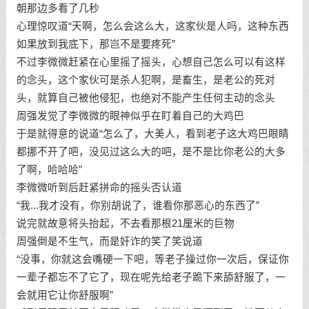
朝那边多看了几秒
心理惊叹道“天啊，怎么会这么大，这家伙是人吗，这种东西
如果放到我底下，那岂不是要疼死”
不过李微微赶紧在心里摇了摇头，心想自己怎么可以有这样
的念头，这个家伙可是杀人犯啊，是畜生，是老公的死对
头，就算自己被他侵犯，也绝对不能产生任何主动的念头
周强发觉了李微微的眼神似乎在盯着自己的大鸡巴
于是就得意的说道“怎么了，大美人，看到老子这大鸡巴眼睛
都挪不开了吧，没见过这么大的吧，是不是比你老公的大多
了啊，哈哈哈”
李微微听到后赶紧拼命的摇头否认道
“我...我才没有，你别胡说了，谁看你那恶心的东西了”
说完就故意将头抬起，不去看那根21厘米的巨物
周强倒是不生气，而是奸诈的笑了笑说道
“没事，你就这会嘴硬一下吧，等老子操过你一次后，保证你
一辈子都忘不了它了，现在呢先给老子跪下来舔舒服了，一
会就用它让你舒服啊”