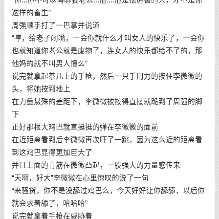
这样的畜生”
周强顺手打了一巴掌并说道
“哼，给老子闭嘴，一会你就什么才叫女人的快乐了，一会你
也就知道你老公就是废物了，连女人的快乐都给不了的，那
他妈的就不叫男人懂么”
说完就拿起茶几上的手枪，然后一只手用力的按住李微微的
头，将她按到地上
在力量悬殊的差距下，李微微被按得直接就跪到了周强的脚
下
正好那根大鸡巴就直挺挺的弹在李微微的面前
在近距离看到后李微微再次吓了一跳，因为这么近的距离看
到这鸡巴显得更加巨大了
并且上面的青筋在微微凸起，一股强大的力量感传来
“天啊，好大”李微微在心里惊叹的说了一句
“来骚货，你不是没舔过鸡巴么，今天好好让你舔舔，以后你
就会求着舔了，哈哈哈”
说完就拿着手枪在威胁着