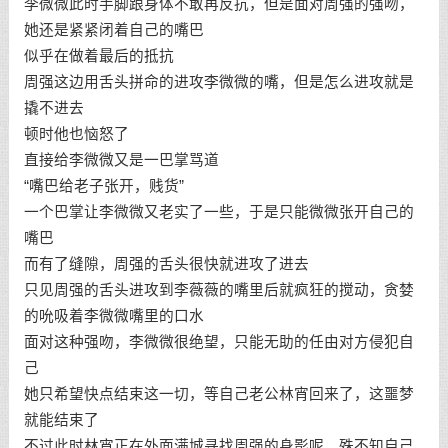
李微微此时手脚跟身体不敢再反抗，但是面对周强的强吻，
她还是紧紧闭着自己的嘴巴
似乎在做着最后的抵抗
周强这边用舌头拼命的进攻李微微的嘴，但是怎么进攻就是
撬不进去
顿时他也恼怒了
直接给李微微又是一巴掌骂道
“嘴巴给老子张开，贱货”
一个巴掌让李微微又老实了一些，于是只能微微张开自己的
嘴巴
而有了缝隙，周强的舌头很快就进攻了进去
只见周强的舌头进攻到李薇薇的嘴里后就疯狂的搅动，贪婪
的吮吸着李微微嘴里的口水
面对这种强吻，李微微很绝望，只能无助的任由对方侵犯自
己
她只希望快点结束这一切，等自己老公林宵回来了，这噩梦
就能结束了
不过此时林宵正在外面满城寻找周强的身影呢，殊不知自己