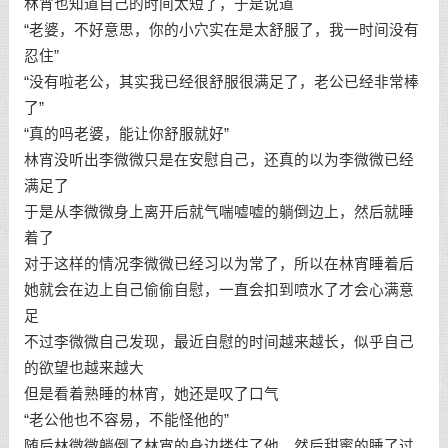
林宵也知道自己的时间太短了，于是说道
“老婆，不好意思，你的小穴实在是太舒服了，我一时间没有
忍住”
“没有啦老公，其实我已经很舒服很满足了，老公已经非常棒
了”
“真的吗老婆，能让你舒服就好”
林宵没听出李微微只是在安慰自己，还真的以为李微微已经
满足了
于是从李微微身上离开后就气喘嘘嘘的躺倒边上，然后就睡
着了
对于这样的情况李微微已经习以为常了，所以在林宵睡着后
她就会在边上自己偷偷自慰，一直会扣到喷水了才会心满意
足
不过李微微自己发现，最近自慰的时间越来越长，似乎自己
的欲望也越来越大
但是看着熟睡的林宵，她还是叹了口气
“老公他也不容易，不能怪他的”
随后林微微躺倒了林宵的身边搂住了他，然后甜蜜的睡了过