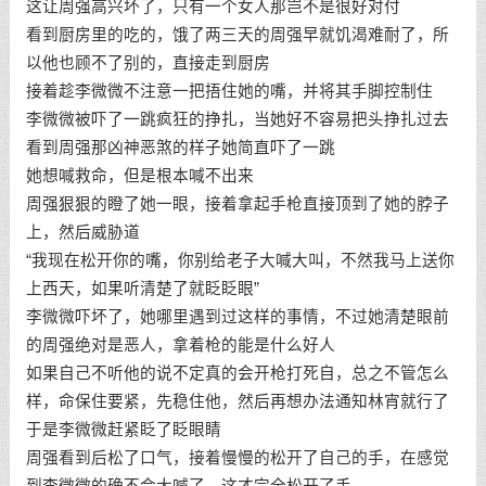
这让周强高兴坏了，只有一个女人那岂不是很好对付
看到厨房里的吃的，饿了两三天的周强早就饥渴难耐了，所
以他也顾不了别的，直接走到厨房
接着趁李微微不注意一把捂住她的嘴，并将其手脚控制住
李微微被吓了一跳疯狂的挣扎，当她好不容易把头挣扎过去
看到周强那凶神恶煞的样子她简直吓了一跳
她想喊救命，但是根本喊不出来
周强狠狠的瞪了她一眼，接着拿起手枪直接顶到了她的脖子
上，然后威胁道
“我现在松开你的嘴，你别给老子大喊大叫，不然我马上送你
上西天，如果听清楚了就眨眨眼”
李微微吓坏了，她哪里遇到过这样的事情，不过她清楚眼前
的周强绝对是恶人，拿着枪的能是什么好人
如果自己不听他的说不定真的会开枪打死自，总之不管怎么
样，命保住要紧，先稳住他，然后再想办法通知林宵就行了
于是李微微赶紧眨了眨眼睛
周强看到后松了口气，接着慢慢的松开了自己的手，在感觉
到李微微的确不会大喊了，这才完全松开了手