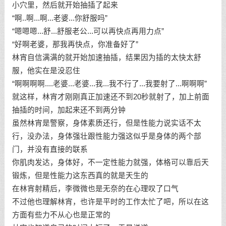
小穴里，然后就开始抽插了起来
“啊..啊...啊...老婆...你舒服吗”
“嗯嗯嗯...舒...舒服老公...可以再快点再用力点”
“好啊老婆，那我再快点，你准备好了”
林宵自信满满的就开始加速抽插，结果因为插的太快太舒
服，他实在是没忍住
“啊啊啊啊....老婆...老婆...我...我不行了...我要射了...啊啊啊”
就这样，林宵才刚刚真正加速还不到20秒就射了，加上前面
抽插的时间，加起来还不到两分钟
虽然林宵是警察，身体素质还行，但是性能力说实话不太
行，没办法，身体强壮跟性能力强这似乎是身体的两个部
门，并没有直接的联系
你肌肉发达，身体好，不一定性能力就强，体格可以靠后天
锻炼，但是性能力这东西真的就是天生的
在林宵射精后，李微微也是无奈的在心理叹了口气
不过他也理解林宵，也许是平时的工作太忙了吧，所以在这
方面有些力不从心也是正常的