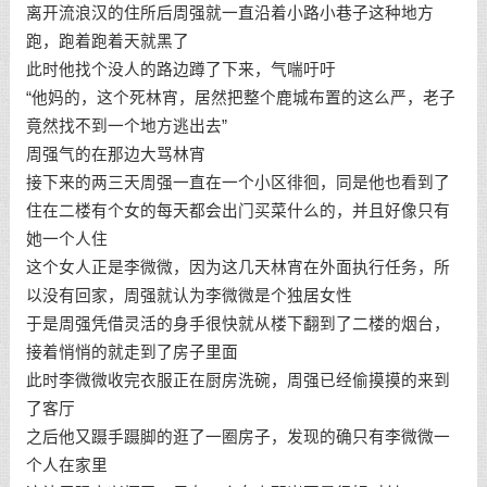
离开流浪汉的住所后周强就一直沿着小路小巷子这种地方
跑，跑着跑着天就黑了
此时他找个没人的路边蹲了下来，气喘吁吁
“他妈的，这个死林宵，居然把整个鹿城布置的这么严，老子
竟然找不到一个地方逃出去”
周强气的在那边大骂林宵
接下来的两三天周强一直在一个小区徘徊，同是他也看到了
住在二楼有个女的每天都会出门买菜什么的，并且好像只有
她一个人住
这个女人正是李微微，因为这几天林宵在外面执行任务，所
以没有回家，周强就认为李微微是个独居女性
于是周强凭借灵活的身手很快就从楼下翻到了二楼的烟台，
接着悄悄的就走到了房子里面
此时李微微收完衣服正在厨房洗碗，周强已经偷摸摸的来到
了客厅
之后他又蹑手蹑脚的逛了一圈房子，发现的确只有李微微一
个人在家里