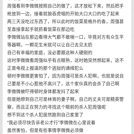
周强看到李微微按照自己的做了，这才放松下来，然后把手
枪放到一边，接着就狼吞虎咽的开始大口大口的吃了起来
两三天没吃过东西了，所以此时的饭菜是格外的香，周强甚
至直接拿起手就抓着饭菜在那边吃
李微微站在那边看得大气都不敢喘一口，毕竟对方有众生平
等器啊，一颗花生米就可以让自己去见太奶
自己有幸福的家庭，没必要跟这种人硬刚的
这时李微微看周强似乎有点眼熟，这时她突然想起来，这不
正是电视上报道的那个逃狱的通缉犯么
顿时李微微更害怕了，因为周强可是杀人犯啊，也就是说自
己要是不小心惹他不高兴了，这个家伙真的会杀了自己啊
李微微被吓得顿时身体都发抖了起来
但是她想到自己可是林宵的妻子啊，自己的丈夫可是精英警
察，而且正在努力的寻找这个眼前的杀人犯周强呢
想不到这个杀人犯居然跑到自己家里了
“我必须尽快告诉老公才行”李微微在心里说着
虽然害怕，但是有些事情李微微必须做