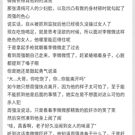
微微长得真他妈的漂亮
那张清纯可人的少妇脸，以及凹凸有致的身材顿时就勾起了
周强的色心
说实话，自从被抓到监狱后他已经很久没操过女人了
现在吃饱喝足，就是思考淫欲的时候，所以面对李微微这样
绝色的女人，他哪里能忍得住呢
于是拿起手枪就朝着李微微走了过去
看到周强朝自己走来，李微微慌了，赶紧蜷缩着身子，心脏
都提到了嗓子眼
但是她还是鼓起勇气说道
“大...大哥，你吃饱了，你...你能离开吗”
如今她只想周强快点离开，因为他的样子太可怕了，至于能
不能抓到他是后面的事情了，她实在是不想面对这么可怕的
杀人犯
周强没说话，只是看着李微微那精致的脸奸诈的笑了笑
然后突然凑到他身上闻了闻
“哇，真香啊，老子好久没闻到女人的味道了”
听到这话李微微吓坏了，他知道周强准备干什么了，于是赶