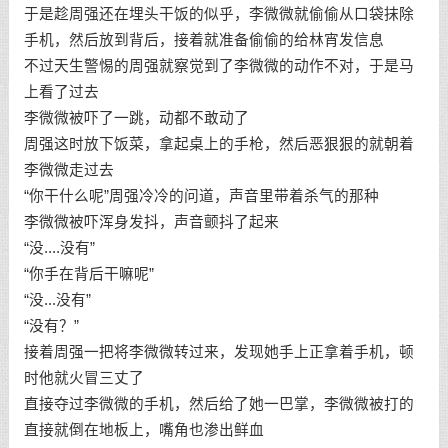
于是趁周强还在埋头干饭的似乎，李微微就偷偷从口袋抹除
手机，然后放到背后，接着就准备偷偷的给林宵发信息
不过天生警惕的周强就察觉到了李微微的动作不对，于是马
上看了过去
李微微被吓了一跳，动都不敢动了
周强这时放下饭菜，拿起桌上的手枪，然后恶狠狠的就朝着
李微微走过去
“你干什么呢”周强冷冷的问道，声音里带着杀气的那种
李微微被吓浑身发抖，声音颤抖了起来
“没....没有”
“你手在背后干嘛呢”
“没...没有”
“没有？”
接着周强一把将李微微转过来，发现她手上正拿着手机，顿
时他就火冒三丈了
直接夺过李微微的手机，然后给了她一巴掌，李微微被打的
直接就倒在地板上，嘴角也渗出鲜血