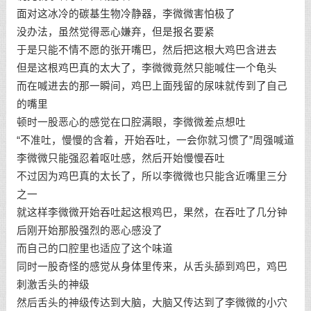
面对这冰冷的碳基生物冷静器，李微微害怕极了
没办法，虽然觉得恶心嫌弃，但是报名要紧
于是只能不情不愿的张开嘴巴，然后把这根大鸡巴含进去
但是这根鸡巴真的太大了，李微微竟然只能喊住一个龟头
而在喊进去的那一瞬间，鸡巴上面残留的尿味就传到了自己
的嘴里
顿时一股恶心的感觉在口腔满眼，李微微差点想吐
“不准吐，慢慢的含着，开始吞吐，一会你就习惯了”周强喊道
李微微只能强忍着呕吐感，然后开始慢慢吞吐
不过因为鸡巴真的太长了，所以李微微也只能含近嘴里三分
之一
就这样李微微开始吞吐起这根鸡巴，果然，在吞吐了几分钟
后刚开始那股强烈的恶心感没了
而自己的口腔里也适应了这个味道
同时一股奇怪的感觉从身体里传来，从舌头舔到鸡巴，鸡巴
刺激舌头的神级
然后舌头的神级传达到大脑，大脑又传达到了李微微的小穴