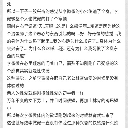
处
所以一下子一股兴奋的感觉从李微微的小穴传遍了全身，李
微微整个人也微微的打了个寒颤
同时在心里说道“天..天啊...这是什么感觉啊...难道是因为给这
个混蛋舔了这个恶心的东西引起的吗....好...好奇怪的感觉...我
的身体为什么热了起来...我的心跳为什么加速了...身体为什么
会兴奋了....为什么会这样....还...还有为什么我习惯了这臭东
西的味道”
李微微在心里疑惑的问着自己，而殊不知刚刚自己疑惑的这
个感觉其实就是性快感
这种感觉，之前李微微在跟自己老公林宵做爱的时候是没有
体验过的
两人的性爱就跟刚接触性爱的初学者一样
万年不变的女下男上，并且时间很短，再加上林宵的鸡巴短
小
所以每次李微微体内的欲望刚刚起来的时候林宵就结束了
这也就导致李微微一直没有体验过那种兴奋的快感是什么感