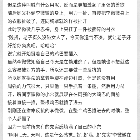
但是这种叫喊有什么用呢，反而是更加激起了周强的兽欲
随后她又扑倒李微微的身上，用力一扯，直接把李微微身上
的衣服扯破了，连同胸罩就这样被扯开
此时李微微几乎赤裸，身上只挂了一件被撕碎的衬衣
“贱货，老子挺久没碰女人了，今天你运气不凑，就让老子好
好给你爽爽吧，哈哈哈”
说完就开始挺着自己的鸡巴要插入
虽然李微微知道自己今天是在劫难逃了，但是她也不想就这
么容易被对方的手，所以还是要做一些反抗的
所以她就拼命的拿着手脚在那边狂蹬，但是这没有用
周强的力气很大，只见他一只手抓着一条腿，然后用力岔
开，瞬间李微微的小穴就展现在在周强的大鸡巴的面前
接着直接一插，整根鸡巴就插了进去
刚刚还在拼命反抗的李微微，在整个鸡巴插进去的时候，整
个人都懵了
因为一股前所未有的充实感填满了自己的小穴
“啊啊...天...天啊，这是什么感觉...好..好满...好充实”李微微在