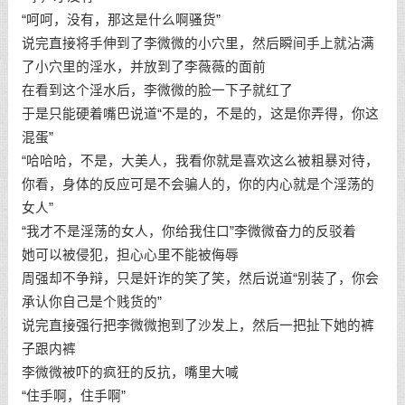
“呵呵，没有，那这是什么啊骚货”
说完直接将手伸到了李微微的小穴里，然后瞬间手上就沾满
了小穴里的淫水，并放到了李薇薇的面前
在看到这个淫水后，李微微的脸一下子就红了
于是只能硬着嘴巴说道“不是的，不是的，这是你弄得，你这
混蛋”
“哈哈哈，不是，大美人，我看你就是喜欢这么被粗暴对待，
你看，身体的反应可是不会骗人的，你的内心就是个淫荡的
女人”
“我才不是淫荡的女人，你给我住口”李微微奋力的反驳着
她可以被侵犯，担心心里不能被侮辱
周强却不争辩，只是奸诈的笑了笑，然后说道“别装了，你会
承认你自己是个贱货的”
说完直接强行把李微微抱到了沙发上，然后一把扯下她的裤
子跟内裤
李微微被吓的疯狂的反抗，嘴里大喊
“住手啊，住手啊”