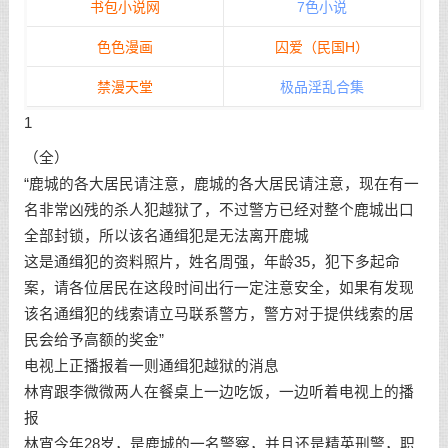
书包小说网
7色小说
色色漫画
囚爱（民国H）
禁漫天堂
极品淫乱合集
1
（全）
“鹿城的各大居民请注意，鹿城的各大居民请注意，现在有一
名非常凶残的杀人犯越狱了，不过警方已经对整个鹿城出口
全部封锁，所以该名通缉犯是无法离开鹿城
这是通缉犯的资料照片，姓名周强，年龄35，犯下多起命
案，请各位居民在这段时间出行一定注意安全，如果有发现
该名通缉犯的线索请立马联系警方，警方对于提供线索的居
民会给予高额的奖金”
电视上正播报着一则通缉犯越狱的消息
林宵跟李微微两人在餐桌上一边吃饭，一边听着电视上的播
报
林宵今年28岁，是鹿城的一名警察，并且还是精英刑警，职