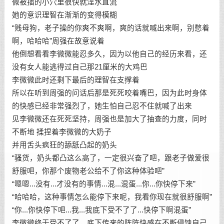
微被插的小穴里很快就淫水直流
她的意识理智在渐渐的变得模糊
“贱母狗，老子操的你爽不爽啊，爽的话就喊出来啊，别憋着
啊，哈哈哈”周强在故意说着
他倒想看看李微微能忍多久，因为以他自己的经历来看，还
没有女人能逃得过自己那21厘米的大鸡巴
李微微此时还剩下最后的理智在支撑着
所以在听到周强的问话后那是死死咬着嘴巴，因为此时身体
的快感已经非常强烈了，她生怕自己忍不住就喊了出来
见李微微还在死死坚持，周强也是加大了抽查的力度，同时
不断地 揉捏着李微微的大奶子
并用舌头疯狂的舔舐凸起的奶头
“骚货，奶头都凸这么高了，一定很兴奋了吧，跟老子做爱很
舒服吧，你那个废物老公给不了你这种体验吧”
“嗯嗯...没有...才没有的事情...混...混蛋...你...你快停下来”
“哈哈哈，这种事情怎么能停下来呢，我看你现在就很舒服啊”
“你...你快停下吧...我...我底下受不了了...快停下啊混蛋”
李微微终于受不了了，底下传来的阵阵快感在不断侵蚀自己