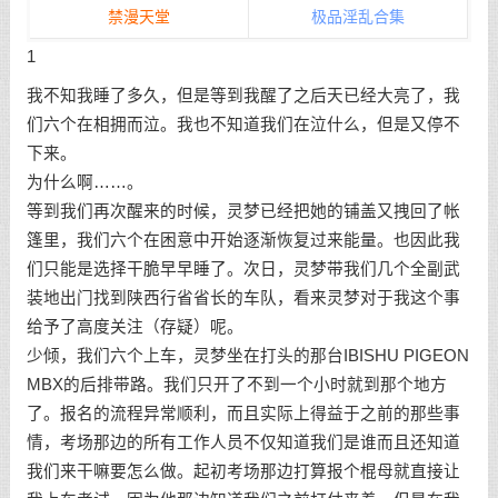
禁漫天堂
极品淫乱合集
1
我不知我睡了多久，但是等到我醒了之后天已经大亮了，我
们六个在相拥而泣。我也不知道我们在泣什么，但是又停不
下来。
为什么啊……。
等到我们再次醒来的时候，灵梦已经把她的铺盖又拽回了帐
篷里，我们六个在困意中开始逐渐恢复过来能量。也因此我
们只能是选择干脆早早睡了。次日，灵梦带我们几个全副武
装地出门找到陕西行省省长的车队，看来灵梦对于我这个事
给予了高度关注（存疑）呢。
少倾，我们六个上车，灵梦坐在打头的那台IBISHU PIGEON
MBX的后排带路。我们只开了不到一个小时就到那个地方
了。报名的流程异常顺利，而且实际上得益于之前的那些事
情，考场那边的所有工作人员不仅知道我们是谁而且还知道
我们来干嘛要怎么做。起初考场那边打算报个棍母就直接让