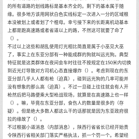
的所有道路的划线路标是基本齐全的。剩下的基本属于随
缘。很多地方该用网状白色实线标定一次进入一分的区域根
本没被划上或者划了个棍母。幸亏接下来的长距离机动基本
上都是跑高速路或者省道以上的路，不然这可就要了命了
（）。
不过以上这些和胡乱使用灯光相比简直是属于小巫见大巫
了，事实上在东亚分部有一种能成群的狗就叫远光狗。典型
特征就是这类群体在夜间会车时往往不按规定在150米内切换
到近光灯导致对方司机心态直接爆炸（）。考虑到现在的东
亚分部几乎人人都有枪（迫真），碰到远光狗的几率可能并
没有想象的那么高（迫真）。不过一旦碰上往往就会有人开
枪然后把马路便乘大型枪战现场，就算是在高速路上也一样
（）。嘛，毕竟在东亚分部，食伤人的数量是很多的（存
疑）。但是绝大多数人都这么干的话那就是因为东亚政府很
拉的缘故了（）。
不过根据小道消息（内部消息），陕西行省省长已经开始责
令陕西行省相关部门落实严格执法，抓一个罚一个。希望经