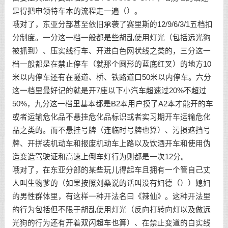
是得把申领特车本的流程走一遍（）。
哦对了，东亚分部甚至依旧承袭了赛里斯的12/9/6/3/1五档扣
分制度。一分这一档一般都是些胡乱使用灯光（包括远光狗
被抓到）、压实线行车、开进白色网状线之类的，三分这一
档一般都是在禁止停车（就那个圆形的蓝底红叉）的地方10
米以内停车还有在隧道、桥、铁路道口50米以内停车。六分
这一档里最好记的就是开7座以下小汽车超速过20%不超过
50%，九分这一档里基本都是B2本用户摸了A2本才能开的车
或者运输危化品不悬挂危化品标识或者实习期开车运输危化
品之类的。而不悬挂号牌（连临时号牌也算）、污损遮挡号
牌、开拼装机动车和报废机动车上路以及饮酒开车和使用伪
造变造驾驶证和高速上倒车灯行为则都是一次12分。
哦对了，在东亚分部的某些玩儿得起车且拥有一个管自己丈
人叫生物爹的（如果按照刘桑说的话叫没有妇德（））媳妇
的男性群体里，有这样一种开法名曰《辣仙》。这种开法里
的行为包括但不限于胡乱使用灯光（反向打转向灯以及做远
光狗的行为还有开着双闪超车也算）、在禁止变道的白实线