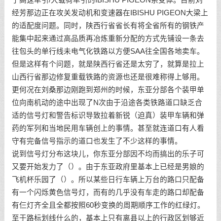
经芳那边正在攻关发动机和变速器在IBISHU PIGEON大梁上
的适配度问题。同时，陕西行省省长有将全省所有的钢铁产
能集中起来通过高品质再冶炼重新分配的方式先铺设一条去
往包头的单行线未电气化铁路以方便SAA往全国各地卖车。
但是这样有个问题，就是陕西行省还是太穷了，就算是拉上
山西行省那边修复重载铁路的资源也还是很难称得上够用。
更何况在刘桑那边刚跑到郑州的时候，东亚分部各个装甲单
位向南机动的途中出现了N次由于沿途各类铁路道口缺乏合
适的信号灯和警告标识导致拉着新锐（迫真）装甲车辆和弹
药的军列和当地民用车辆创上的事情。甚至就连道口有人看
守有完备信号指示的道口也发生了不少这样的事情。
说到信号灯分布这块儿，你东亚分部因不均而搞出的乐子可
又要开始发力了（）。由于东亚政府里基本上已经是男娘的
飞机杯乐园了（）。所以某些日行车辆上万台的路口只配备
有一个闪烁黄色信号灯，而有的几乎没有车走的路口却配备
有仨灯齐全且全都按照60秒变换的周期顺序工作的红绿灯。
至于路标划线什么的，基本上只有离县以上的行政区划够近