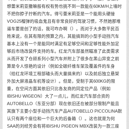
想蕾米莉亚撒嘛般有权有势也挑不到一款能在60KM/H上墙时
不把你脖子拧断的汽车。得亏蕾米莉亚是一个能用头硬接
VOG25榴弹的吸血鬼且有非常良好的驾驶习惯，不然她那堆
逼车要是创了的话，我可咋办啊（）。而对于大多数平民百
姓来说，在其有限的预算之内，其能搞到的小型手动挡汽车
基本上没有一个是能同时满足有足够空间和足够性能外加足
够后市场改装件支持的车。红龙汽车部虽然瞄准了此类需求
从而开发了仓颉系列小型汽车并附上了很多在黑山异变之前
算是令人惊艳的设计（例如全碳纤维车架及覆盖件的车身
（给红龙环境工程部磕头而大量搞来的）以及前后独立悬架
外加大屏液晶车机等设计）。但是，受制于其600KG的限
重，在空间方面其依旧只比各友商的同定位产品（例如
IBISHU WIGEON）大了一点儿，而红龙汽车部合资的
AUTOBELLO（东亚分部）现在依旧还在被部分限制产能且
其旗下主要小型手动挡汽车产品AUTOBELLO PICCOLINA默
认只有两个座位和一个巨大的后备箱（）。这也就是为何
SAA的刘经芳会有将IBISHU PIGEON MBX改装为一款三座