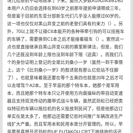
块儿给原封不动地继承了下来。虽然大多数A1/A2/A3/B1/B2
本用户人仍旧会选择在到63岁之前那年提前申请嗯续三年，
但是鉴于目前的东亚分部新生代们几乎没人能撑过60岁的，
这一项也仅仅对黑山异变之前的老登们具有约束力（）。另
外，70以上就不让碰C6本能开的各种带牵引钩的可以挂拖车
的车辆了，需要换到C1本之后才能接着碰车（）。索然这一
点也是直接继承自黑山异变以前的赛里斯律法，但是，我们
几个还既没到年龄上限也没到年龄下限（迫真）。而我们几
个的身份证明上登记的全是比刘桑小一岁（虽然一到干事情
上，这个《比刘桑小一岁》的叙述就有那么亿些站不住脚
了）。也就意味着我还要在等个五乘四也就是20年之后才可
以去增驾个A2本。至于早苗的那个特车本，她那个是军用
本，而且她那个特车本只让开使用方向盘操纵的带自动变速
器且支持双流传动的履带式战斗车辆，虽然武劲松已经把类
似特征的车辆以拖拉机的名义投放到民间了，但是他那边订
单实在是太多了，他那边还需要亿些时间推广车辆改进生产
线扩大产量。而且军用本和民用本是分开管理的。所以，早
苗要是真想开武劲松的UE FUTAKOU CRT下地挠地的话还