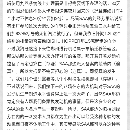
辑使用九鼎系统线上办理而是非得需要线下办理的话，30天
的期限恐怕还不够人卡着限速连夜开回来的（况且连续开车4
个小时不休息20分钟要扣9分）。尽管SAA的刘经芳承诺说所
有出厂参加这次大调动的车辆只要正常地喂五油三水并给它
们加92/95标号的无铅汽油就行了，但是我依旧怀疑1.2L这个
级别的排量能否带动IBISHU HOPPER那1.5吨起步的车体。
不过我猜既然接下来往郑州进行机动属于车辆迁移管辖区，
那SAA那边肯定有人来办理对应的备案。那开着开着发动机
拉瓦了肯定也算在（存疑）SAA那边派人备案的范畴内（迫
真）。所以大抵是不需要担心的（迫真）。即便真的发生
了，我们几个也只需要等几个小时换发动机即可（存疑）。
不过话说回来，我们接下来的这场往东的大机动对于SAA的
发动机生产制造水平也算得上是一次大考了，虽然SAA那边
肯定会有人帮我们备案换发动机的事情，但是这多少会对
SAA的业内名声产生一定影响。所以，SAA那边的包括刘经
芳在内的一众技术人员都在为生产出可以经受这种考验的发
动机而日夜不休地工作中。其实我感觉SAA都可以在这种事