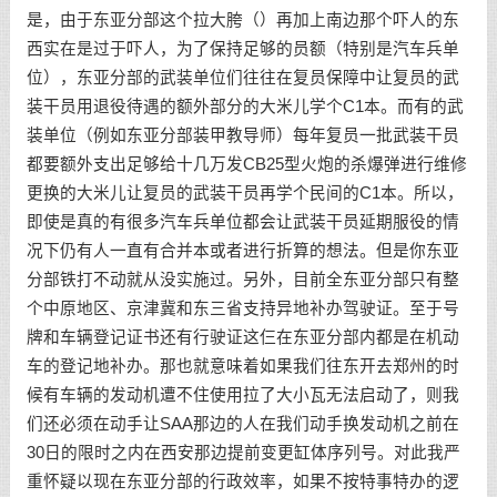
是，由于东亚分部这个拉大胯（）再加上南边那个吓人的东
西实在是过于吓人，为了保持足够的员额（特别是汽车兵单
位），东亚分部的武装单位们往往在复员保障中让复员的武
装干员用退役待遇的额外部分的大米儿学个C1本。而有的武
装单位（例如东亚分部装甲教导师）每年复员一批武装干员
都要额外支出足够给十几万发CB25型火炮的杀爆弹进行维修
更换的大米儿让复员的武装干员再学个民间的C1本。所以，
即使是真的有很多汽车兵单位都会让武装干员延期服役的情
况下仍有人一直有合并本或者进行折算的想法。但是你东亚
分部铁打不动就从没实施过。另外，目前全东亚分部只有整
个中原地区、京津冀和东三省支持异地补办驾驶证。至于号
牌和车辆登记证书还有行驶证这仨在东亚分部内都是在机动
车的登记地补办。那也就意味着如果我们往东开去郑州的时
候有车辆的发动机遭不住使用拉了大小瓦无法启动了，则我
们还必须在动手让SAA那边的人在我们动手换发动机之前在
30日的限时之内在西安那边提前变更缸体序列号。对此我严
重怀疑以现在东亚分部的行政效率，如果不按特事特办的逻