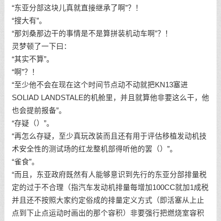
“东亚分部这块儿真就直接继承了啊”？！
“搜大有”。
“那刘桑那边干的事情是不是算拼装机动车啊”？！
灵梦顿了一下曰：
“其实不算”。
“啊”？！
“至少他不会在现在这个时间节点动不动就把KN13塞进
SOLIAD LANDSTALE的机舱里，并且就算他非要这么干，他
也会提前报备”。
“存疑（）”。
“再怎么存疑，至少真玩改装而且还有用于评估移植发动机技
术安全性的测试场的红龙整机部得听他的罢（）”。
“雀食”。
“而且，东亚政府既然有人能够意识到先行的东亚分部排量税
定的过于不合理（指汽车发动机排量每增加100CC就加1成税
并且还不按照大家约定俗成的排量定义方式（即活塞从上止
点到下止点运动时画出的那个容积）非要强行把燃烧室容积