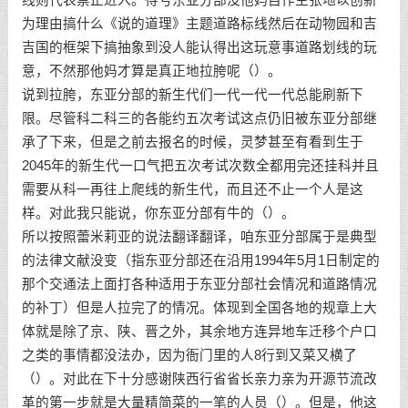
为理由搞什么《说的道理》主题道路标线然后在动物园和吉
吉国的框架下搞抽象到没人能认得出这玩意事道路划线的玩
意，不然那他妈才算是真正地拉胯呢（）。
说到拉胯，东亚分部的新生代们一代一代一代总能刷新下
限。尽管科二科三的各能约五次考试这点仍旧被东亚分部继
承了下来，但是之前去报名的时候，灵梦甚至有看到生于
2045年的新生代一口气把五次考试次数全都用完还挂科并且
需要从科一再往上爬线的新生代，而且还不止一个人是这
样。对此我只能说，你东亚分部有牛的（）。
所以按照蕾米莉亚的说法翻译翻译，咱东亚分部属于是典型
的法律文献没变（指东亚分部还在沿用1994年5月1日制定的
那个交通法上面打各种适用于东亚分部社会情况和道路情况
的补丁）但是人拉完了的情况。体现到全国各地的规章上大
体就是除了京、陕、晋之外，其余地方连异地车迁移个户口
之类的事情都没法办，因为衙门里的人8行到又菜又横了
（）。对此在下十分感谢陕西行省省长亲力亲为开源节流改
革的第一步就是大量精简菜的一笔的人员（）。但是，他这