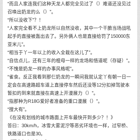
“而且人家连我们这种天龙人都完全见过了（）难道还没见过
召唤出奶龙的么（）”。
“所以没收下”？！
“人家完全看不上奶龙所以自然没收，其中一个干脆当场战吼
起手的直接被轰出去了。另外俩人也是直接给罚了150000东
亚米儿”。
“相当于丫一年以上的收入全栽在这儿了”。
“自信点儿，还有三年的棍母一样的龙场和悟道呢（存疑）”。
“不愧是奶龙一样的办事风格呢”。
“雀食。反正我看到那仨奶龙的一瞬间我就认定丫有朝一日一
定会在高速路超车道上直接停车然后还没等12分扣掉驾驶本
暂扣的到来就直接在高速上开漫展力（）”。
“指那种为R18G爱好者准备的重口漫展（）”。
“搜大有”。
《在没有划线的城市路面上开车最快开到多少？！》
答曰：30km/h，冰雪大雾泥泞等恶劣环境也一样，过窄桥、
铁路道口也是30。