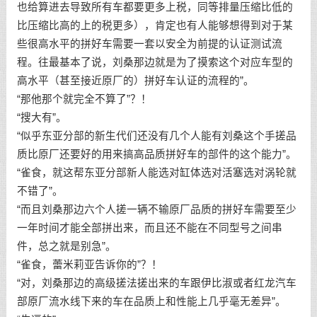
也给算进去导致所有车都要更多上税，同等排量压缩比低的
比压缩比高的上的税更多），肯定也有人能够想得到对于某
些很高水平的拼好车需要一套以安全为前提的认证测试流
程。往最基本了说，刘桑那边就是为了摸索这个对应车型的
高水平（甚至接近原厂的）拼好车认证的流程的”。
“那他那个就完全不算了”？！
“搜大有”。
“似乎东亚分部的新生代们还没有几个人能有刘桑这个手搓品
质比原厂还要好的用来搞高品质拼好车的部件的这个能力”。
“雀食，就这帮东亚分部新人能选对缸体选对活塞选对涡轮就
不错了”。
“而且刘桑那边六个人搓一辆不输原厂品质的拼好车需要至少
一年时间才能全部拼出来，而且还不能在不同型号之间串
件，总之就是别急”。
“雀食，蕾米莉亚告诉你的”？！
“对，刘桑那边的高级搓法搓出来的车跟伊比淑或者红龙汽车
部原厂流水线下来的车在品质上和性能上几乎毫无差异”。