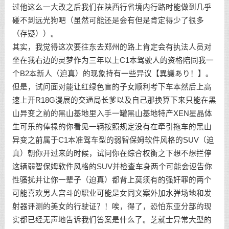
过他这么一大改之后我们在陕西行省境内行路时能做到几乎
碰不到远光狗吧（虽然可能还是会有但是肯定得少了很多
（存疑））。
其实，我觉得这次要往东去郑州的路上肯定会有执法人员对
坐在我右边的灵梦作为三年以上C1本驾驶人的资格陪同我一
个B2本新人（迫真）的现象持有一些异议【異議あり！】。
但是，试问面对能让红绿色盲的子女顺利考下车本然后上高
速上开R18G漫展的交通局长爹以及自己那换算下来只能在黑
山异变之前的黑山基地里入手一罐黑山基地特产XEN星晶体
生可乐的俸禄的你看见一辆按照规定没有在牵引拖车的黑山
异变之前属于C1本准驾车型的弱智保姆软件风格的SUV（迫
真）朝你开过来的时候，试问你在综合权衡之下想不想拦停
这辆弱智保姆软件风格的SUV并检查车身两个可能会诬告你
性骚扰并让你一辈子（迫真）都背上莫须有的强奸罪的两个
可能喜欢男人宫斗的职业可能是女同文案外加水弹场地和发
射器评测的美女的行驶证？！唉，得了，恐怕东亚分部的现
实都已经无声地告诉我们答案是什么了。芝就士异常大型的