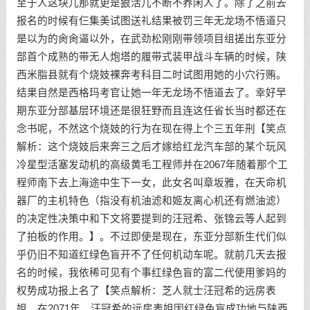
至于人这块儿那就更是狠活儿不断不养闲人了。除了之前去
报名的时候有仨集美试图送礼结果被罚三年无龙场不悟道只
是以为的肏肏逼以外，在武劲松刚刚带领项目组搓出东亚分
部首个成熟的带无人炮塔的履带式装甲战斗车辆的时候，陕
西米脂县就有个烧妓裸奔考科目二时试图用她的小穴行贿。
结果自然是西格玛考官让她一年无龙场不悟道去了。幸好早
期东亚分部基层环境还是很狂野而且连这任省长当时都还在
念书呢，不然这个烧妓的行为在现在得上个三五年刑【笑点
解析：这个烧妓后来奔三之后才嫁给红龙汽车部的某个玩风
冷星型活塞发动机的高级黄毛工程师并在2067年随着那个工
程师南下去上海途中生下一女，此女名叫章坂雅，在天命机
器厂的主机特色（指没有机油滤和姬友离心机还有燃油滤）
的决定性决策中和下文将要提到的汪冠希、张锦云等人起到
了拍板的作用。】。不过即使是现在，东亚分部新生代们似
乎仍旧不知道红绿色盲开不了任何机动车呢。就前几天去报
名的时候，我依稀可见有个事红绿色盲的富二代使用爹妈的
权势成功报上名了【笑点解析：芝人就士汪冠希的远房表
姐。在2071年，汪冠希的远房表姐因红绿色盲成功地与陕西