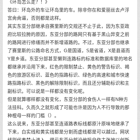
《环岛怎么走？！》
答曰：环岛外的车让环岛里的车。除非你在和爱丽丝去卢浮
宫肏肏逼，否则都是这样。
其实东亚分部继承自赛里斯的交规还不止于此，因为东亚政
府比较拉胯的原因，东亚分部的路网只有基于黑山异变之前
的路网进行修缮而并不新增道路的。不过，东亚分部也继承
了赛里斯的公路命名方式，G是国道，S是省道，X是县道而
Y是乡道。东亚分部甚至懒到连路标的标准和数据库里的地名
都继承并沿用下来，红色的限制禁止、黄色的警告标识、褐
色的旅游区标识、蓝色的指路标识、绿色的高速和城市快速
路指路标识、黑色的解除限制标识，而且还分辅助标识和主
副标识。可以说是一样都没有变化呢。
但是就算哪样都没有变化，东亚分部的食伤人一样有N种方
法挂科。久而久之就形成了可能也许是因为人不行导致的那
种棍母一样的门槛（）。
这么说来，东亚分部甚至连道路表标线都原汁原味地继承了
下来，白实线和黄实线都是分割而虚线都是可以越过。网状
线则代表禁止进入。得亏东亚分部没他妈自作主张地以创新