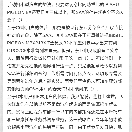
手动挡小型汽车的想法。只要这玩意比同功重比的IBISHU
PIGEON BX还要便宜三成以上，那SAA的存在就完全不必发
愁了（）。
至于C6本用户的体验，那更是被现行东亚分部各个厂家直接
针对的对象，除了SAA。其实SAA现在正打算推进把IBISHU
PIGEON MBX/MBX T全员从B2本车型列表中挪出来转到
C1/C2/C6本准驾列表里去。但是，东亚中央政府是个安卓
人，而陕西行省省长早就料到了这一点（）。所以他刚一上
任就开始先在他的地界推行这一步，只是他起草政令以及到
SAA进行详细调查的工作所需时间有亿点长，这项政令需要
等到明年过年之后才能实装。而我们至今仍未可知东亚分部
其他地方的C6本用户的春天何时才能到来（）。
至于D本用户和E本用户的体验。我只能说，芝就士盛世。因
为红龙汽车部他以前不是做汽车起家的而是做摩托车起家
的。实际上红龙汽车部一年以前的内部策略还是在用摩托车
和三轮摩托车业务养汽车业务，这一战略直到今年年初才被
仓颉系小型汽车的热销而打破。同时由于起步早发展快，现