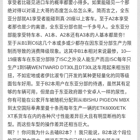
享受者比碰见进口车的概率都要小得多。如果能碰见一个那
绝对得以对道上大哥的态度怎么怂怎么来。简而言之，全东
亚分部就A1享受者能碰到真·20座以上客车。至于A2本享受
者那也是少的离谱，全东亚分部也就一千多号人。全东亚分
部能享受特车本、A1本、A2本还有A3本的人基本都是夯！
至于从B1到C6这几个本或多或少都存在因东亚分部生产力限
制而导致的消费降级现象。这其中B1本相对来说最惨，10—
19座客车在东亚分部除了ISC之外没人能生产而且ISC每年只
生产1到5辆WENTWARD DT30L且DT30L这车用起来相当别
扭，不如宏地或者伊比淑专门开发的某种更轻量化的同等级
面包车好用。至于B2本用户在东亚分部的待遇，虽然其有足
够的车辆可用，但是由于东亚政府跟个安卓人一样的尿性，
你有可能在公家开车被随机分配到从IBISHU PIGEON MBX
到太空国际奉弗里曼十条而每年生产一辆的ETK6000/ETK
XT系货车在内的各种尺寸性能差异巨大且有明显断档的车
型。而这些车型的操作差异还相当巨大。
啊？！你问我为什么去磕B2本？！我只能说，B2本这个段位