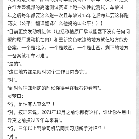
在红龙整机部的高速测试赛道上跑一次性能测试，车龄过十
年之后每年都要这么跑一次且车龄过15年之后每年要这样跑
两次（公平！翻译翻译什么他妈的叫公平！）】
“目前更换发动机缸体（包括移植原厂承认能塞下没有任何问
题的原厂发动机在内）和重新换色喷漆的地方就仨地方能办
备案。一个是北京，一个是陕西，一个是山西。剩下的地方
一备案就扣车刁难”。
“是的”。
“这仨地方都是限时30个工作日内办完”。
“对”。
“到时候往郑州跑的时候你得坐在我右边看着”。
灵梦曰：
“行，是怕有人查么”？！
“对，按理来说，2071年12月之前你都得这样，谁让你在黑山
异变之前摸过五年车来着”。
“行，三年以上驾龄司机陪同实习期新手对吧”？！
“对”。