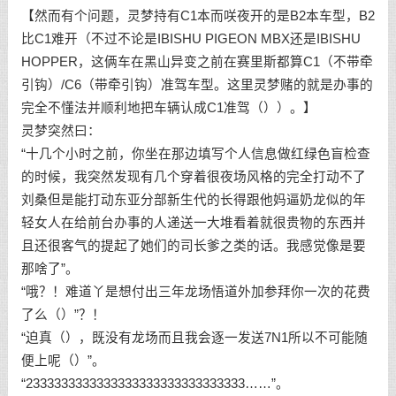
【然而有个问题，灵梦持有C1本而咲夜开的是B2本车型，B2
比C1难开（不过不论是IBISHU PIGEON MBX还是IBISHU
HOPPER，这俩车在黑山异变之前在赛里斯都算C1（不带牵
引钩）/C6（带牵引钩）准驾车型。这里灵梦赌的就是办事的
完全不懂法并顺利地把车辆认成C1准驾（））。】
灵梦突然曰：
“十几个小时之前，你坐在那边填写个人信息做红绿色盲检查
的时候，我突然发现有几个穿着很夜场风格的完全打动不了
刘桑但是能打动东亚分部新生代的长得跟他妈逼奶龙似的年
轻女人在给前台办事的人递送一大堆看着就很贵物的东西并
且还很客气的提起了她们的司长爹之类的话。我感觉像是要
那啥了”。
“哦？！难道丫是想付出三年龙场悟道外加参拜你一次的花费
了么（）”？！
“迫真（），既没有龙场而且我会逐一发送7N1所以不可能随
便上呢（）”。
“2333333333333333333333333333333……”。