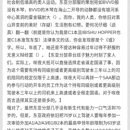
社会削低填高的类人运动。东亚分部服的策划宛如BVVD般
没有木琴，BVVD的木琴在海山二开导的动静都没有银河系
中心黑洞的霍金辐射大（）。而你，我的人类，你依旧对黑
山异变前的美好（存疑）生活抱有幻想。更何况仔细（迫
真）翻一翻（前提是你认为我是C1本且IBISHU HOPPER也
是C1本准驾车型）法律条文的话，你会发现那是个《或》
字。所以，年底了，咱还是不提这种容易过年过得不舒服的
无意义辩经罢（）。【东亚分部草台班子魅力时刻了家人
们。实际上，咲夜大抵可以直接选择走省道走国道了事，因
为这个需要有持有同级别或者更高级别驾驶本三年以上的司
机陪同的规定仅限于上高速，咲夜大可以再拼一个SAA那边
的参与行动的开车的员工作为这个持有同级别或者更高级别
驾驶本三年以上的司机来上高速或者全程走国道。对于咲夜
而言选择其实还是很多的。】
哦对了，虽然东亚分部几乎没有新生代有能力一口气活到70
岁的，但是，东亚政府依旧把70岁以上驾驶人要每年参加一
次审验外加A1/A2/A3/B1/B2本的最高申领年龄限制为63岁这