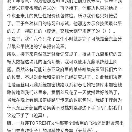
我上车考试，因为他那边知道我们之前打仗来着。但是在我
以蕾米莉亚撒嘛的名义的一再坚持下，他那边也只能给出一
个东亚米儿的象征性报价还包体检。所以我们也只好接受
了。至于各种科目的练习和考试，他那边表示会按照最公平
的方式一视同仁的（废话，交规大纲里规定了的（））。
于是乎，我们六个只花了三个小时就走完了可能是全东亚分
部最公平快速的学车报名流程。
所以，接下来自然就是背板记交规了。得益于九鼎系统的云
端大数据这块儿的强劲功能，我可以使用九鼎系统线上刷
题。虽然这有可能让东亚政府里的某些哈集美看到我们六个
的位置，不过对此我和爱丽丝已经研究过了，对此我们决定
让爱丽丝用九鼎系统加密线路联系初春让她把题库走加密线
路传输到我们这里来。爱丽丝只花了一天就搭建好线路了，
当我在晚上看到加密线路里传来的数据包时，我终于理解为
什么东亚分部里的哈集美不敢挑刘桑那边下手而专门挑我们
这边下手了（迫真）。
嘛，一群连TORRENT文件都完全8会用的飞物还是赶紧滚出
衙门去当吃炮子儿的那种妓女去罢（无慈悲）。