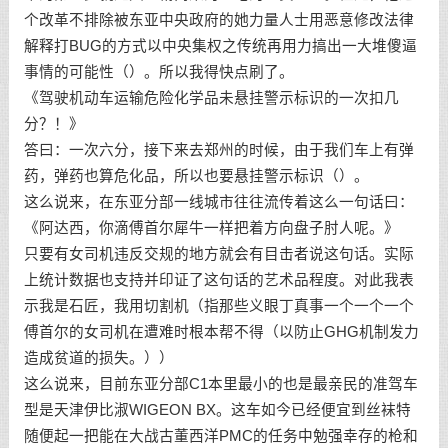
个改革不排除被东亚中央政府的她力量人士用恶意修改法律
解释打BUG的方式以中央集权之传统再用力搞出一大堆傻逼
事情的可能性（）。所以我得快点刷了。
《驾驶机动车运输危险化学品未悬挂警示标识的一次扣几
分？！》
答曰：一次六分，接下来去郑州的时候，由于我们车上有弹
药，弹药也算危化品，所以也要悬挂警示标识（）。
这么说来，在东亚分部一线城市往往流传着这么一句话曰：
《阿达西，你滴傅首尔犀牛一样把着方向盘子肘人呢。》
只要有女司机违反交规的地方就会有目击者说这句话。实际
上统计数据也支持并印证了这句话的艺术品程度。对此我表
示我是石匠，我用切割机（指那些义眼丁真事一个一个一个
傅首尔的女司机在遭难时根本帮不得（以防止GHG机制发力
造成贫道的损失。））
这么说来，目前东亚分部C1本里最小的也是最亲民的准驾车
型是天津伊比淑WIGEON BX。这车如今已经便宜到丝袜特
随便起一把能在大战古董西洋PMC的任务中勉强幸存的枪和