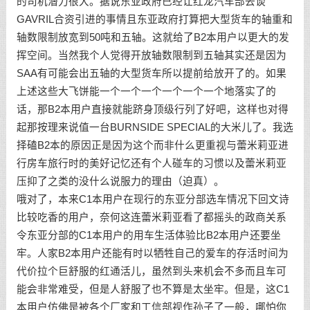
的司机潜力很大。据说东亚政府已经让红龙汽车部去谈
GAVRIL合资引进的事情且东亚政府打算把大型货车的轴重和
轴数限制放宽到50吨和五轴。这就给了B2本用户以更大的发
挥空间。当然我个人觉得开放轴数限制到五轴其实还是因为
SAA有可能会出五轴的大型货车所以提前给放开了的。如果
上述这些大飞饼能一个一个一个一个一个一个地落实了的
话，那B2本用户直接就能跻身顶级行列了好吧，这样也对得
起那按理来说值一台BURNSIDE SPECIAL的大米儿了。我选
择磕B2本的原因正是因为这个而非什么更重视与蕾米莉亚进
行房车旅行时的美好记忆还有个人碰车的习惯以及蕾米莉亚
压抑了之类的没什么说服力的理由（迫真）。
哦对了，本来C1本用户在现行的东亚分部选车情况下回文诗
比较吃香的用户，奈何这连蕾米莉亚看了都摇头的政商关系
令东亚分部的C1本用户的用车生活体验比B2本用户还要坐
牢。人家B2本用户还能有时以牺牲自己的爱车的存活时间为
代价拉个巨舒服的红通活儿，虽然到头来机会不多而且车可
能会非常难受，但是人舒服了也不算是太坐牢。但是，这C1
本用户仿佛是被各个厂家和工信部视作孙子了一般，哪怕你