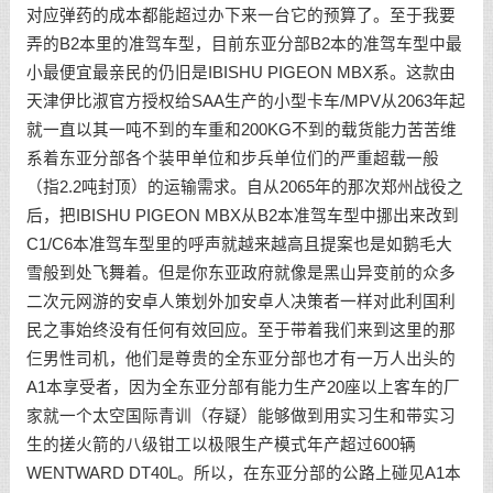
对应弹药的成本都能超过办下来一台它的预算了。至于我要
弄的B2本里的准驾车型，目前东亚分部B2本的准驾车型中最
小最便宜最亲民的仍旧是IBISHU PIGEON MBX系。这款由
天津伊比淑官方授权给SAA生产的小型卡车/MPV从2063年起
就一直以其一吨不到的车重和200KG不到的载货能力苦苦维
系着东亚分部各个装甲单位和步兵单位们的严重超载一般
（指2.2吨封顶）的运输需求。自从2065年的那次郑州战役之
后，把IBISHU PIGEON MBX从B2本准驾车型中挪出来改到
C1/C6本准驾车型里的呼声就越来越高且提案也是如鹅毛大
雪般到处飞舞着。但是你东亚政府就像是黑山异变前的众多
二次元网游的安卓人策划外加安卓人决策者一样对此利国利
民之事始终没有任何有效回应。至于带着我们来到这里的那
仨男性司机，他们是尊贵的全东亚分部也才有一万人出头的
A1本享受者，因为全东亚分部有能力生产20座以上客车的厂
家就一个太空国际青训（存疑）能够做到用实习生和带实习
生的搓火箭的八级钳工以极限生产模式年产超过600辆
WENTWARD DT40L。所以，在东亚分部的公路上碰见A1本