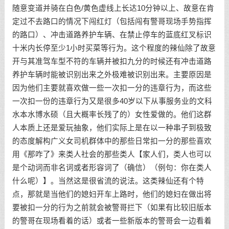
随意变道并骑在白色/黄色虚线上长达10分钟以上、故意在肯
定过不去路口的情况下闯红灯（包括闯有警哥现场手势指挥
的路口）、冲击道路养护车辆、在禁止停车的蓝底红叉标识
十米内长停至少1小时买菜等行为。这个程度的辣仙除了故意
开与其准驾车型不符的车辆并被扣九分的时候还有冲击道路
养护车辆时能被识别出来之外极难被识别出来。主要原因是
因为他们主要就喜欢做一些一次扣一分的违章行为，而这些
一次扣一份的违章行为又是很多40岁以下从事服务业的文科
水本水博水硕（且大概率长残了的）女性爱做的。他们这群
人本质上还是爱玩抽象，他们实际上是在以一种串子到极致
的态度解构广义女司机群体中的那些日常扣一分的那些喜欢
用《那咋了》来类人社会的那些类人【家人们，类人也可以
是个动词而非名词或者形容词了（确信）（例句：你在类人
什么呢）】。当然这是很省流的说法。这类辣仙还有个特
点，那就是当他们的媳妇开车上路时，他们的媳妇在做出将
要被扣一分的行为之前就会被警哥拦下（如果有比较旧版本
的警哥在现场看着的话）或者一些新版本的警哥会一边看着