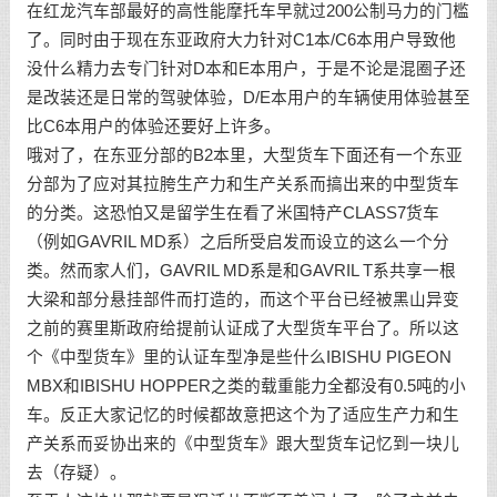
在红龙汽车部最好的高性能摩托车早就过200公制马力的门槛
了。同时由于现在东亚政府大力针对C1本/C6本用户导致他
没什么精力去专门针对D本和E本用户，于是不论是混圈子还
是改装还是日常的驾驶体验，D/E本用户的车辆使用体验甚至
比C6本用户的体验还要好上许多。
哦对了，在东亚分部的B2本里，大型货车下面还有一个东亚
分部为了应对其拉胯生产力和生产关系而搞出来的中型货车
的分类。这恐怕又是留学生在看了米国特产CLASS7货车
（例如GAVRIL MD系）之后所受启发而设立的这么一个分
类。然而家人们，GAVRIL MD系是和GAVRIL T系共享一根
大梁和部分悬挂部件而打造的，而这个平台已经被黑山异变
之前的赛里斯政府给提前认证成了大型货车平台了。所以这
个《中型货车》里的认证车型净是些什么IBISHU PIGEON
MBX和IBISHU HOPPER之类的载重能力全都没有0.5吨的小
车。反正大家记忆的时候都故意把这个为了适应生产力和生
产关系而妥协出来的《中型货车》跟大型货车记忆到一块儿
去（存疑）。