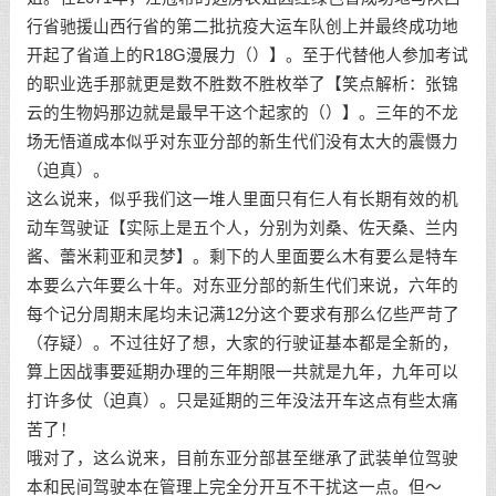
行省驰援山西行省的第二批抗疫大运车队创上并最终成功地
开起了省道上的R18G漫展力（）】。至于代替他人参加考试
的职业选手那就更是数不胜数不胜枚举了【笑点解析：张锦
云的生物妈那边就是最早干这个起家的（）】。三年的不龙
场无悟道成本似乎对东亚分部的新生代们没有太大的震慑力
（迫真）。
这么说来，似乎我们这一堆人里面只有仨人有长期有效的机
动车驾驶证【实际上是五个人，分别为刘桑、佐天桑、兰内
酱、蕾米莉亚和灵梦】。剩下的人里面要么木有要么是特车
本要么六年要么十年。对东亚分部的新生代们来说，六年的
每个记分周期末尾均未记满12分这个要求有那么亿些严苛了
（存疑）。不过往好了想，大家的行驶证基本都是全新的，
算上因战事要延期办理的三年期限一共就是九年，九年可以
打许多仗（迫真）。只是延期的三年没法开车这点有些太痛
苦了！
哦对了，这么说来，目前东亚分部甚至继承了武装单位驾驶
本和民间驾驶本在管理上完全分开互不干扰这一点。但～