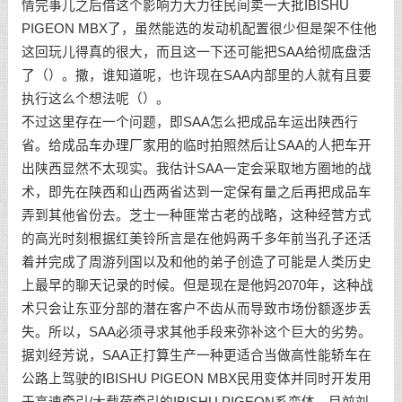
情完事儿之后借这个影响力大力往民间卖一大批IBISHU
PIGEON MBX了，虽然能选的发动机配置很少但是架不住他
这回玩儿得真的很大，而且这一下还可能把SAA给彻底盘活
了（）。撒，谁知道呢，也许现在SAA内部里的人就有且要
执行这么个想法呢（）。
不过这里存在一个问题，即SAA怎么把成品车运出陕西行
省。给成品车办理厂家用的临时拍照然后让SAA的人把车开
出陕西显然不太现实。我估计SAA一定会采取地方圈地的战
术，即先在陕西和山西两省达到一定保有量之后再把成品车
弄到其他省份去。芝士一种匪常古老的战略，这种经营方式
的高光时刻根据红美铃所言是在他妈两千多年前当孔子还活
着并完成了周游列国以及和他的弟子创造了可能是人类历史
上最早的聊天记录的时候。但是现在是他妈2070年，这种战
术只会让东亚分部的潜在客户不齿从而导致市场份额逐步丢
失。所以，SAA必须寻求其他手段来弥补这个巨大的劣势。
据刘经芳说，SAA正打算生产一种更适合当做高性能轿车在
公路上驾驶的IBISHU PIGEON MBX民用变体并同时开发用
于高速牵引/大载荷牵引的IBISHU PIGEON系变体。目前刘