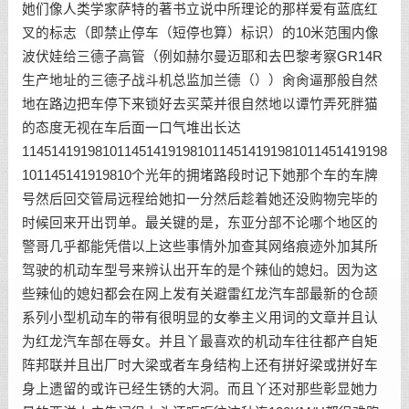
她们像人类学家萨特的著书立说中所理论的那样爱有蓝底红
叉的标志（即禁止停车（短停也算）标识）的10米范围内像
波伏娃给三德子高管（例如赫尔曼迈耶和去巴黎考察GR14R
生产地址的三德子战斗机总监加兰德（））肏肏逼那般自然
地在路边把车停下来锁好去买菜并很自然地以谭竹弄死胖猫
的态度无视在车后面一口气堆出长达
11451419198101145141919810114514191981011451419198
101145141919810个光年的拥堵路段时记下她那个车的车牌
号然后回交管局远程给她扣一分然后趁着她还没购物完毕的
时候回来开出罚单。最关键的是，东亚分部不论哪个地区的
警哥几乎都能凭借以上这些事情外加查其网络痕迹外加其所
驾驶的机动车型号来辨认出开车的是个辣仙的媳妇。因为这
些辣仙的媳妇都会在网上发有关避雷红龙汽车部最新的仓颉
系列小型机动车的带有很明显的女拳主义用词的文章并且认
为红龙汽车部在辱女。并且丫最喜欢的机动车往往都产自矩
阵邦联并且出厂时大梁或者车身结构上还有拼好梁或拼好车
身上遗留的或许已经生锈的大洞。而且丫还对那些彰显她力