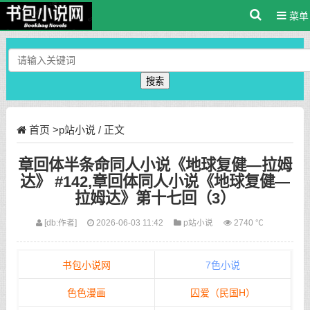
菜单
搜索
首页
>
p站小说
/ 正文
章回体半条命同人小说《地球复健—拉姆
达》 #142,章回体同人小说《地球复健—
拉姆达》第十七回（3）
[db:作者]
2026-06-03 11:42
p站小说
2740 ℃
书包小说网
7色小说
色色漫画
囚爱（民国H）