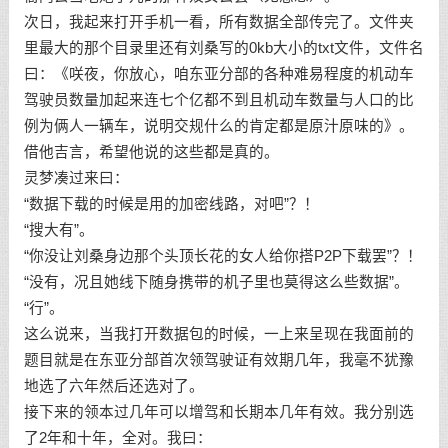
次日，我起来打开手机一看，所有数据全部传完了。文件夹
里最大的那个目录里还有刘桑写的0kb大小的txt文件，文件名
曰：《咲夜，你放心，咱东亚分部的各种难易程度的机动车
驾驶员数量加起来连七个亿都不到且机动车数量与人口的比
例为俩人一辆车，说明交规什么的肯定都是原汁原味的》。
借他吉言，希望他说的这些都是真的。
灵梦凑过来曰：
“数据下载的时候是用的加密线路，对吧”？！
“搜大有”。
“你没让刘桑身边那个头顶长花的女人给你搭P2P下载罢”？！
“没有，况且她线下随身携带的机子里也莫得这么些数据”。
“行”。
这么说来，当我打开数据包的时候，一上来呈现在我面前的
题目就是在东亚分部首次领驾驶证有效期几年，我毫不犹豫
地选了六年然后还选对了。
接下来的领本过几年可以增驾和长期本几年有效。我分别选
了2年和十年，全对。我曰：