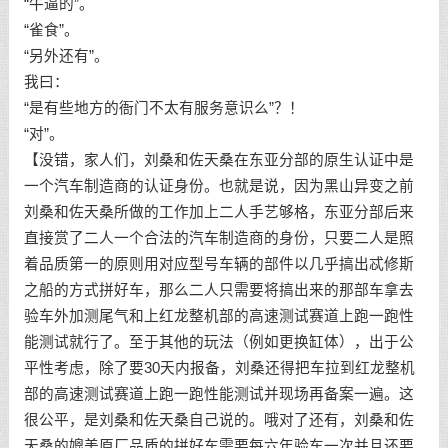
“牛逼的”。
“雀食”。
“另外还有”。
我曰：
“是有些地方的衙门不太有服务意识么”？！
“对”。
【没错，家人们，刘桑和佐天桑在东亚分部的原生认证中是
一个汽车制造商的认证身份。也就是说，因为黑山异变之前
刘桑和佐天桑所做的工作加上二人手艺够格，东亚分部后来
直接赏了二人一个合法的汽车制造商的身份，只要二人是照
着品质第一的原则用对应型号车辆的部件以几乎搞出忒修斯
之船的方式拼好车，那么二人只需要将搞出来的那部车拿去
验车外加测尾气和上红龙整机部的高速测试赛道上跑一跑性
能测试就行了。至于其他的玩法（例如更换缸体），出于公
平性考虑，除了要30天内报备，刘桑还得把车拉到红龙整机
部的高速测试赛道上跑一跑性能测试并现场再备案一遍。这
很公平，是刘桑和佐天桑自己说的。哦对了还有，刘桑和佐
天桑的媲美原厂品质的拼好车需要每六年验车一次并且还要