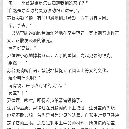
“咳——那暮凝姐是怎么知道我到这来了？”
“自然是寻着你的灵力波动跟到这来了。”
苏暮凝顿了顿，有些尴尬地侧过脸颊，似乎另有原因。
“喏，拿去。”
一只晶莹剔透的圆盘滴溜溜地在空中转着，其上刻着少许符
文，正散发淡淡的银光。
“看着好高级。”
尹律理小心地捧着圆盘，入手的瞬间，亮起更强的银光。
“果然……”
苏暮凝喃喃自语，敏锐地捕捉到了圆盘上符文的变化。
“这个叫什么啊？”
“清宵镜，是可攻可守的灵宝。”
“灵宝？！”
尹律理一哆嗦，吓得差点给清宵镜摔了。
法器的品质，尹律理在灵籍阁的书上读过，这灵宝的等级，
他都不敢去想。首先是最为常见的法器，自诞生时便已经决
定了它的上限。之后是利用上中品的材料，所铸造的法宝，