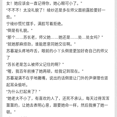
女！她应该会一直记得你，她心眼可小了。”
“不不不！太没礼貌了！绫纱还是多在师父面前露脸要好一
些。”
宁绫纱慌忙摆手，满脸写着拒绝。
“倒是有礼貌。”
“那个……苏长老，师父她……她还是……处…处女吗？”
“就她那麻烦劲，谁能愿意同她交往啊。”
苏暮凝头疼地咋舌，眼前的小丫头倒是更加好奇自己的师父
了
“苏长老是怎么被师父记住的啊？”
“喔，我百年前揍了她两顿，给我记到现在。”
苏暮凝满不在乎地撇嘴，说出的话倒是让门外的尹律理也竖
起耳朵偷听。
“为什么打起来了？”
“她老大不小了，有喜欢的人了，还死不承认，每天过得浑浑
噩噩的，让她去表明心意，跟要她命一样，然后我揍了她一
顿。”