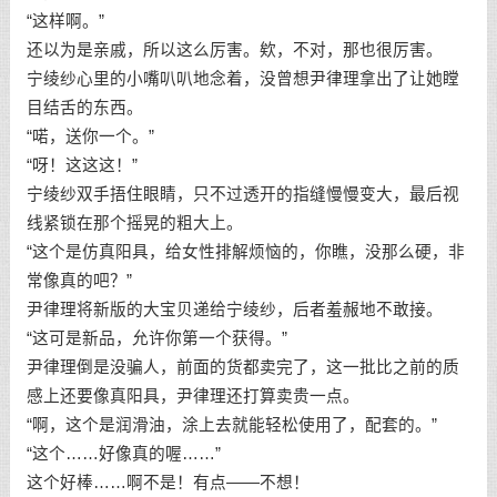
“这样啊。”
还以为是亲戚，所以这么厉害。欸，不对，那也很厉害。
宁绫纱心里的小嘴叭叭地念着，没曾想尹律理拿出了让她瞠
目结舌的东西。
“喏，送你一个。”
“呀！这这这！”
宁绫纱双手捂住眼睛，只不过透开的指缝慢慢变大，最后视
线紧锁在那个摇晃的粗大上。
“这个是仿真阳具，给女性排解烦恼的，你瞧，没那么硬，非
常像真的吧？”
尹律理将新版的大宝贝递给宁绫纱，后者羞赧地不敢接。
“这可是新品，允许你第一个获得。”
尹律理倒是没骗人，前面的货都卖完了，这一批比之前的质
感上还要像真阳具，尹律理还打算卖贵一点。
“啊，这个是润滑油，涂上去就能轻松使用了，配套的。”
“这个……好像真的喔……”
这个好棒……啊不是！有点——不想！