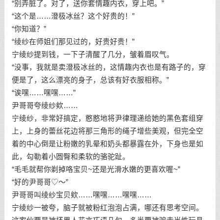
“别弄脏了。对了，送你套情趣内衣，穿上吧。”
“这个是……澄极冰丝？这个好贵的！”
“你知道？”
“绫纱在师姐们那见过的，好贵好贵！”
宁绫纱提到钱，一下子清醒了几分，皱着眉叹气。
“没事，我就是卖澄极冰丝的，这情趣内衣也是有路子的，穿
便是了，这么漂亮的身子，总该有好衣服相称。”
“诶嘿……嘿嘿……”
尹哥哥夸绫纱欸……
宁绫纱，非常好搞定，憨憨地将尹律理递给她的黑色套组穿
上，上身的蕾丝花边将那三角形的绳子增些美观，但完全空
着的中心倒是让粉嫩的乳晕和奶头都暴露在外，下身也是如
此，勾勒着小圆臀和柔软的骆驼趾。
“毛毛就帮你剃掉咯宝贝~还是光滑水嫩的更喜欢喔~”
“好的尹哥哥♡～”
尹哥哥叫绫纱宝贝欸……嘿嘿……嘿嘿……
宁绫纱一被夸，脑子就被粉红泡泡占满，哪还有思考空间。