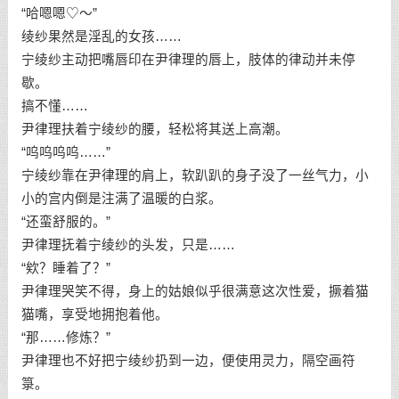
“哈嗯嗯♡～”
绫纱果然是淫乱的女孩……
宁绫纱主动把嘴唇印在尹律理的唇上，肢体的律动并未停
歇。
搞不懂……
尹律理扶着宁绫纱的腰，轻松将其送上高潮。
“呜呜呜呜……”
宁绫纱靠在尹律理的肩上，软趴趴的身子没了一丝气力，小
小的宫内倒是注满了温暖的白浆。
“还蛮舒服的。”
尹律理抚着宁绫纱的头发，只是……
“欸？睡着了？”
尹律理哭笑不得，身上的姑娘似乎很满意这次性爱，撅着猫
猫嘴，享受地拥抱着他。
“那……修炼？”
尹律理也不好把宁绫纱扔到一边，便使用灵力，隔空画符
箓。