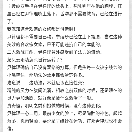
宁绫纱双手撑在尹律理的枕头上，翘乳则压在他的胸膛，红
唇已经在尹律理嘴上落下，舌吻都不需要教育，已经在进行
了。
我就知道合欢宗的女修都是母猪啊！
尹律理都不需要自己动，宁绫纱已经在上下摆腰，尝过这种
美妙的合欢宗女修，是不可能违抗自己的本能的。
二人激战正酣，尹律理意外感受到了法力的流动。
龙凤云雨功怎么自行运转了？
尹律理确信自己没有双修的打算，但龟头每一次被宁绫纱的
小嘴箍住，那功法的效用都会清楚许多。
难道说……这功法，本就应该直接性交？
精纯的灵力在腹间流淌，相较之前双修的时候，还是现在的
灵力更加活跃，就好像是被什么激活了一般。
真奇怪，明明之前和她做的时候，没有这种变化。
尹律理一心二用，眼前少女的脸上，尽是陶醉的神色，起起
落落，乳肉轻颤，要说是宁绫纱在运功，打死尹律理也不会
信。