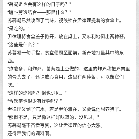
“暮凝姐也会有这样的日子吗？”
“嘛～劳逸结合——那是什么？”
苏暮凝已然嗅到了气味，视线锁在尹律理提着的食盒上。
“是吃的。”
尹律理将食盒盖子掀开，放在桌上，又麻利地倒出两种酱。
“这些是什么？”
苏暮凝一勾手指，食盒便飘至面前，新奇地打量其中的东
西。
“炸薯条，和炸鸡，薯条是土豆做的，这里的炸鸡我把鸡肉里
的骨头去了，还请放心食用，这里有两种酱，可以蘸它们
吃。”
“这样的炸物吗？倒也少见。”
“合欢宗也很少有炸物吗？”
尹律理又倒了汽水，若是尹沁雅在，又要说他想养猪了。
“那倒不是，只是像这样好味道的，没见过。”
苏暮凝毫不吝啬夸赞，这让尹律理的信心大涨。
还得是我们的调料啊。