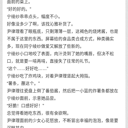
面前的桌上。
“好的好的。”
宁绫纱乖乖点头，幅度不小。
好像没多少了啊，该找沁雅补货了。
尹律理看了眼瓶底，只剩薄薄一层，这褐色的烧烤酱，也是
不属于这里的东西。屏幕给的食品类合成方式，种类确实
多，现在同宁绫纱做爱又解放了些新的。
宁绫纱小口地咬了表面，肉汁烫到了她的嘴唇，但决不松
口，就是要一啃再啃，直接失了往常的礼节。
“这个……好好吃……”
宁绫纱吃了炸鸡块，对着尹律理竖起大拇指。
“薯条，蘸这个。”
尹律理往瓷盘上倒了番茄酱，然后把一小篮的炸薯条都放在
宁绫纱面前，示意她品尝。
“好脆！口感好好！”
总觉得看她吃东西，很有食欲啊。
尹律理面前的少女心花怒放，不断冒出幸福的泡泡，像是要
沉醉其中。