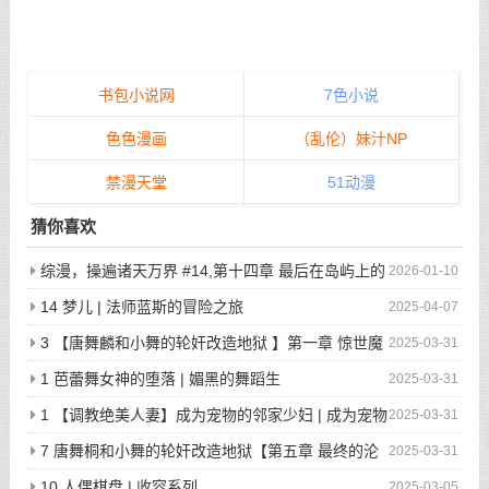
书包小说网
7色小说
色色漫画
（乱伦）妹汁NP
禁漫天堂
51动漫
猜你喜欢
综漫，操遍诸天万界 #14,第十四章 最后在岛屿上的
2026-01-10
狂欢派对
14 梦儿 | 法师蓝斯的冒险之旅
2025-04-07
3 【唐舞麟和小舞的轮奸改造地狱 】第一章 惊世魔
2025-03-31
王现身 | 斗罗大陆同人
1 芭蕾舞女神的堕落 | 媚黑的舞蹈生
2025-03-31
1 【调教绝美人妻】成为宠物的邻家少妇 | 成为宠物
2025-03-31
的邻家少妇
7 唐舞桐和小舞的轮奸改造地狱【第五章 最终的沦
2025-03-31
陷】 | 斗罗大陆同人
10 人偶棋盘 | 收容系列
2025-03-05