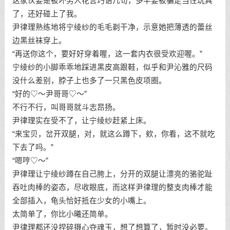
这家伙要是被坏男人花言巧语几句，多半要被骗走当性玩具
了，还好碰上了我。
尹律理熟练地将宁绫纱的毛毛剃干净，示意她把薄透的蕾丝
边黑丝袜穿上。
“再送你这个，要好好穿着喔，这一套内衣很受欢迎喔。”
宁绫纱的小脚乖乖地踩进黑皮高跟鞋，似乎和尹沁雅的尺码
没什么差别，脖子上也多了一只黑色皮项圈。
“好的♡～尹哥哥♡～”
不行不行，叫哥哥就斗志昂扬。
尹律理实在受不了，让宁绫纱赶紧上床。
“来宝贝，岔开双腿，对，就这么蹲下，欸，你看，这不就吃
下去了吗。”
“嗯哼♡～”
尹律理让宁绫纱蹲在自己胯上，分开的双腿让漂亮的骆驼趾
吞吐肉棒的姿态，尽收眼底，而这样尹律理的整支肉棒才能
全部插入，龟头恰好抵在少女的小嘴上。
太简单了，你比小曦还简单。
尹律理都还没捏碎摄心夺魂玉，想了想算了，暂时没必要。