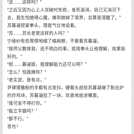
“这……这样吗？”
“之后又因为心上人突破时失败，身死道消，自己又消沉下
去，我生怕她得心魔，揍到她掉了境界，总算是清醒了。”
苏暮凝捏紧拳头，理直气壮地说着。
“苏……苏长老是这样的人吗？”
宁绫纱有些畏惧地缩了缩肩膀，不敢看苏暮凝。
“我师父教育我，说不明白的事，就用拳头让他理解，效果挺
好的。”
“呃……暮凝姐，我理解能力还可以吧？”
“怎么？怕我揍你？”
“老实说，是有点。”
尹律理撒粉的手都有点发抖，硬着头皮给苏暮凝端了新出炉
的炸鸡块，苏暮凝捻了一块，欢喜地放进嘴里。
“我可舍不得打你。”
“能立字据吗？”
“那不行。”
苦也！