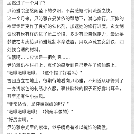
居然过了一个月了？
尹沁雅眺望悠闲坠下的夕阳，不禁感慨时间流逝之快。
这一个月来，尹沁雅在晏梦依的帮助下，潜心修行，压抑的
欲望倒是变作了良好的催化剂，加速她的修行进度。玄女剑
诀也有模有样的进了第二阶段，多少有些自保能力，最近晏
梦依在考虑给尹沁雅炼制本命法器，用以承载玄女剑诀，四
处找合适的材料。
法器啊……应该是一把剑吧……
尹沁雅趴在栏杆上，真切的感受到自己走在了修仙路上。
“啾啾啾啾啾啾。（这个帽子好看吗）”
雪团直立在地上，很期待地看向尹沁雅，不知道从哪得到了
一身浅紫色的刺绣小衣服，裹住脑袋的帽子正好露出耳朵，
甚至还有件小披风。
“非常适合，是律姐姐给的吗？”
“啾啾啾啾啾啾！（她亲手做的）”
“好厉害啊。”
尹沁雅余光里的紫律，似乎嘴角有难以掩饰的骄傲。