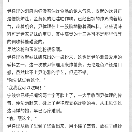
1
尹律理的洞府内弥漫着油炸食品的诱人气息，支起的炊具正
是便携炉灶，金黄色的油嗤嗤作响，已经出锅的炸鸡腾着热
气，趁着机会，尹律理往上一股脑地撒着调味料，这些调味
料可是尹家兄妹的宝贝，其中高贵的十三香可不是那些低等
的调味料能碰瓷的。
果然这粉和玉米淀粉很像啊。
尹律理收起妹妹研究出的一袋粉末，这也是尹沁雅最爱用的
辅料之一，这一次被尹律理用来炸薯条，无论是色泽还是口
感，虽然比不上尹沁雅的手艺，但还不错。
“你先试试看这个。”
“我我我可以吃吗！”
宁绫纱已经把嘴馋两个字写脸上了，一大早收到尹律理的传
音，便匆匆赶来，碰上了尹律理支锅炸物的事，从未见识过
这两样的她，早已心痒难耐。
“呐，蘸这个。”
尹律理从瓶子里倒了些酱出来，用小碟子盛着，放在宁绫纱