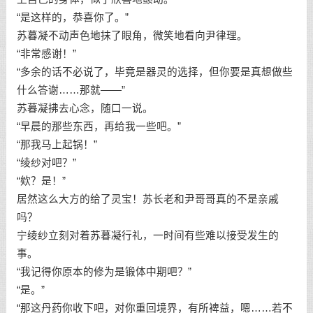
“是这样的，恭喜你了。”
苏暮凝不动声色地抹了眼角，微笑地看向尹律理。
“非常感谢！”
“多余的话不必说了，毕竟是器灵的选择，但你要是真想做些
什么答谢……那就——”
苏暮凝拂去心念，随口一说。
“早晨的那些东西，再给我一些吧。”
“那我马上起锅！”
“绫纱对吧？”
“欸？是！”
居然这么大方的给了灵宝！苏长老和尹哥哥真的不是亲戚
吗？
宁绫纱立刻对着苏暮凝行礼，一时间有些难以接受发生的
事。
“我记得你原本的修为是锻体中期吧？”
“是。”
“那这丹药你收下吧，对你重回境界，有所裨益，嗯……若不