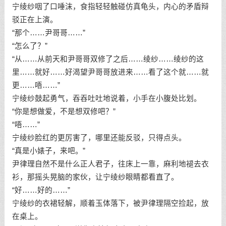
宁绫纱咽了口唾沫，食指轻轻触碰仿真龟头，内心的矛盾辩
驳正在上演。
“那个……尹哥哥……”
“怎么了？”
“从……从前天和尹哥哥双修了之后……绫纱……绫纱的这
里……就好……好渴望尹哥哥放进来……看了这个就……就
更……唔……”
宁绫纱鼓起勇气，吞吞吐吐地说着，小手在小腹处比划。
“你是想做爱，不是想双修吧？”
“唔……”
宁绫纱脸红的更厉害了，哪里还能反驳，只得点头。
“真是小婊子，来吧。”
尹律理自然不是什么正人君子，往床上一靠，麻利地褪去衣
衫，那摇头晃脑的家伙，让宁绫纱眼睛都看直了。
“好……好的……”
宁绫纱的衣裙轻解，顺着玉体落下，被尹律理隔空捡起，放
在桌上。