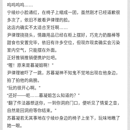
呜呜呜呜……
宁绫纱小脸通红，在椅子上缩成一团，虽然刚才已经道歉很
多次了，依旧不敢看尹律理的脸。
这店内确实不太适合烹饪啊……
尹律理挠挠头，情趣用品已经在柜上摆好，巧克力奶酪棒等
甜食也安置完毕，依旧有许多空位，但现炸现卖确实会污染
室内空气，只能摆在外面。
正好推销推销便携炉灶吧。
“喔！原来是暮凝姐啊！”
尹律理被吓了一跳，苏暮凝神不知鬼不觉地出现在他身边，
拍了拍他的肩膀。
“玩的很开心啊。”
“还好——呃……暮凝姐怎么知道的？”
“翻了件法器想送你，一到你洞府门口，便听见了情爱之音，
自然是回洞府等你结束。”
苏暮凝若无其事地在宁绫纱身边的椅子上坐下，玩味地瞧了
她一眼。