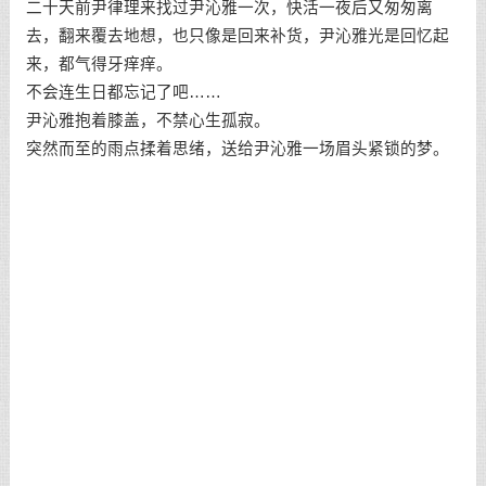
二十天前尹律理来找过尹沁雅一次，快活一夜后又匆匆离
去，翻来覆去地想，也只像是回来补货，尹沁雅光是回忆起
来，都气得牙痒痒。
不会连生日都忘记了吧……
尹沁雅抱着膝盖，不禁心生孤寂。
突然而至的雨点揉着思绪，送给尹沁雅一场眉头紧锁的梦。