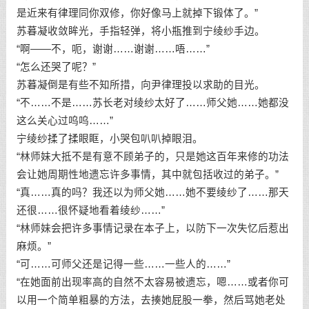
是近来有律理同你双修，你好像马上就掉下锻体了。”
苏暮凝收敛眸光，手指轻弹，将小瓶推到宁绫纱手边。
“啊——不，呃，谢谢……谢谢……唔……”
“怎么还哭了呢？”
苏暮凝倒是有些不知所措，向尹律理投以求助的目光。
“不……不是……苏长老对绫纱太好了……师父她……她都没
这么关心过呜呜……”
宁绫纱揉了揉眼眶，小哭包叭叭掉眼泪。
“林师妹大抵不是有意不顾弟子的，只是她这百年来修的功法
会让她周期性地遗忘许多事情，其中就包括收过的弟子。”
“真……真的吗？我还以为师父她……她不要绫纱了……那天
还很……很怀疑地看着绫纱……”
“林师妹会把许多事情记录在本子上，以防下一次失忆后惹出
麻烦。”
“可……可师父还是记得一些……一些人的……”
“在她面前出现率高的自然不太容易被遗忘，嗯……或者你可
以用一个简单粗暴的方法，去揍她屁股一拳，然后骂她老处