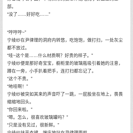
部。
“没了……好好吃……”
“哼哼哼~”
宁绫纱在尹律理的洞府内转悠，吃饱饱，做打扫，一处灰尘
都不放过。
“哇~这个是……什么材质啊？好贵的样子。”
宁绫纱便是那好奇宝宝，橱柜里的玻璃瓶吸引着她的注意，
蹲在一旁，小手扒着把手，连打扫都忘记了。
“这个不贵。”
“吔哇啊！”
宁绫纱被突如其来的声音吓了一跳，一屁股坐在地上，畏畏
缩缩地回头。
“你回来啦。”
“嗯。怎么，很喜欢玻璃罐吗？”
“只是没有见过，很新鲜。”
宁绫纱抹平衣裙，端庄地站在尹律理面前。