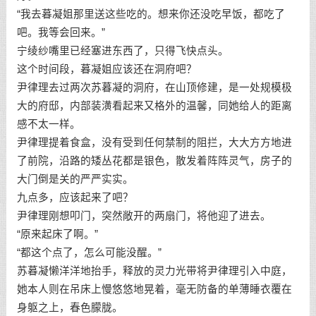
“我去暮凝姐那里送这些吃的。想来你还没吃早饭，都吃了
吧。我等会回来。”
宁绫纱嘴里已经塞进东西了，只得飞快点头。
这个时间段，暮凝姐应该还在洞府吧？
尹律理去过两次苏暮凝的洞府，在山顶修建，是一处规模极
大的府邸，内部装潢看起来又格外的温馨，同她给人的距离
感不太一样。
尹律理提着食盒，没有受到任何禁制的阻拦，大大方方地进
了前院，沿路的矮丛花都是银色，散发着阵阵灵气，房子的
大门倒是关的严严实实。
九点多，应该起来了吧？
尹律理刚想叩门，突然敞开的两扇门，将他迎了进去。
“原来起床了啊。”
“都这个点了，怎么可能没醒。”
苏暮凝懒洋洋地抬手，释放的灵力光带将尹律理引入中庭，
她本人则在吊床上慢悠悠地晃着，毫无防备的单薄睡衣覆在
身躯之上，春色朦胧。