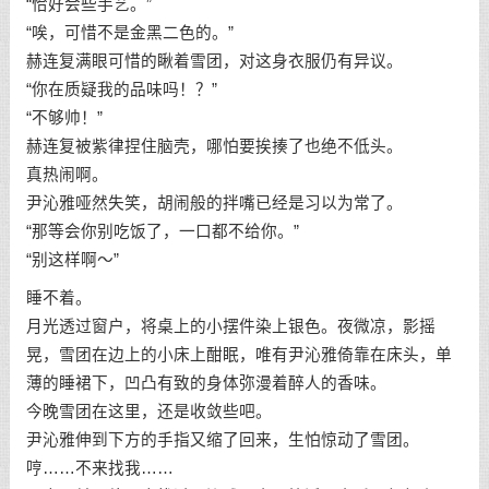
“恰好会些手艺。”
“唉，可惜不是金黑二色的。”
赫连复满眼可惜的瞅着雪团，对这身衣服仍有异议。
“你在质疑我的品味吗！？”
“不够帅！”
赫连复被紫律捏住脑壳，哪怕要挨揍了也绝不低头。
真热闹啊。
尹沁雅哑然失笑，胡闹般的拌嘴已经是习以为常了。
“那等会你别吃饭了，一口都不给你。”
“别这样啊～”
睡不着。
月光透过窗户，将桌上的小摆件染上银色。夜微凉，影摇
晃，雪团在边上的小床上酣眠，唯有尹沁雅倚靠在床头，单
薄的睡裙下，凹凸有致的身体弥漫着醉人的香味。
今晚雪团在这里，还是收敛些吧。
尹沁雅伸到下方的手指又缩了回来，生怕惊动了雪团。
哼……不来找我……