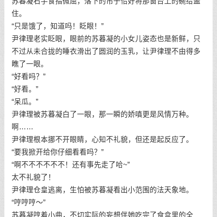
苏暮凝右手食指微屈，落下的帘子恰好将那窗台上的碗给盖
住。
“只是饿了，知道吗！眨眼！”
尹律理老实眨眼，眼前的苏暮凝的小女儿姿态也是新鲜，只
不过从未合拢的睡衣滑出了圆润的玉乳，让尹律理不由得多
瞧了一眼。
“好看吗？”
“好看。”
“呆瓜。”
尹律理被苏暮凝白了一眼，那一瞬的娇嗔更是风情万种。
啊……
尹律理根本挪不开眼睛，心知不礼貌，但还是起反应了。
“要我掀开给你仔细看看吗？”
“啊不不不不不不！还有事先走了哈~”
太不礼貌了！
尹律理仓皇逃离，生怕被苏暮凝看出小范围的法天象地。
“哼哼哼～”
苏暮凝哼着小曲，不切实际的妄想伴她吃完了食盒里的全