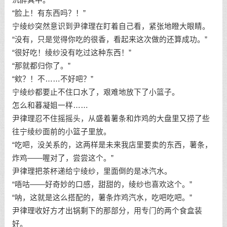
“脸上！有东西吗？！”
宁绫纱突然意识到尹律理在盯着自己看，紧张地瞪大眼睛。
“没有，只是觉得你吃的很香，看起来这次做的还算成功。”
“很好吃！绫纱没有吃过这种东西！”
“那就都归你了。”
“欸？！不……不好吧？”
宁绫纱都要止不住口水了，艰难地放下了小篮子。
怎么和暮凝姐一样……
尹律理忍不住摇摇头，从盛着薯条和炸鸡的大盘里又捞了些
往宁绫纱面前的小篮子里放。
“吃吧，没关系的，这两样是未来我店里要卖的东西，薯条，
炸鸡——喔对了，尝尝这个。”
尹律理把茶杯递给宁绫纱，里面倒的是冰汽水。
“唔咕——好奇妙的口感，甜甜的，绫纱也喜欢这个。”
“呐，这就是这么搭配的，薯条炸鸡汽水，吃吧吃吧。”
尹律理收好方才出锅剩下的那部分，用专门的两个食盒装
好。