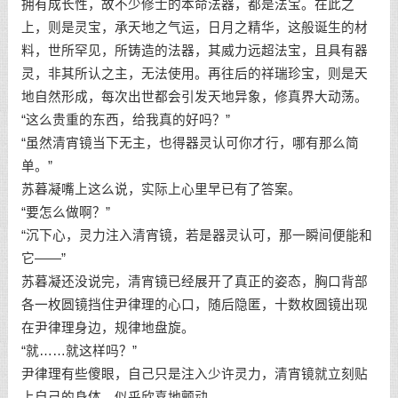
拥有成长性，故不少修士的本命法器，都是法宝。在此之
上，则是灵宝，承天地之气运，日月之精华，这般诞生的材
料，世所罕见，所铸造的法器，其威力远超法宝，且具有器
灵，非其所认之主，无法使用。再往后的祥瑞珍宝，则是天
地自然形成，每次出世都会引发天地异象，修真界大动荡。
“这么贵重的东西，给我真的好吗？”
“虽然清宵镜当下无主，也得器灵认可你才行，哪有那么简
单。”
苏暮凝嘴上这么说，实际上心里早已有了答案。
“要怎么做啊？”
“沉下心，灵力注入清宵镜，若是器灵认可，那一瞬间便能和
它——”
苏暮凝还没说完，清宵镜已经展开了真正的姿态，胸口背部
各一枚圆镜挡住尹律理的心口，随后隐匿，十数枚圆镜出现
在尹律理身边，规律地盘旋。
“就……就这样吗？”
尹律理有些傻眼，自己只是注入少许灵力，清宵镜就立刻贴
上自己的身体，似乎欣喜地颤动。