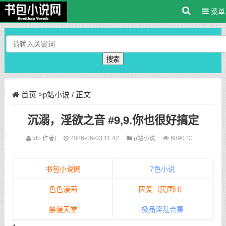
菜单
搜索
首页
>
p站小说
/ 正文
沉溺，淫欲之音 #9,9.你也很好搞定
[db:作者]
2026-06-03 11:42
p站小说
6890 ℃
书包小说网
7色小说
色色漫画
囚爱（民国H）
禁漫天堂
极品淫乱合集