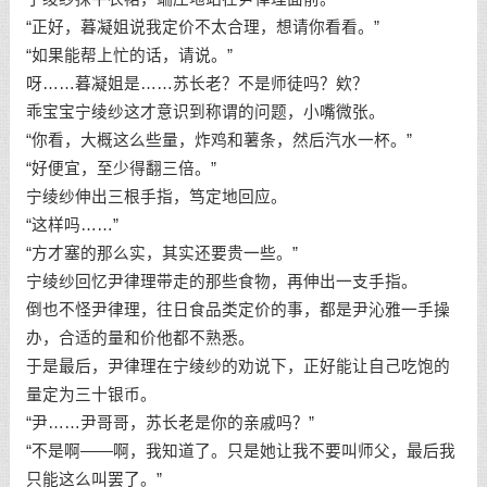
“正好，暮凝姐说我定价不太合理，想请你看看。”
“如果能帮上忙的话，请说。”
呀……暮凝姐是……苏长老？不是师徒吗？欸？
乖宝宝宁绫纱这才意识到称谓的问题，小嘴微张。
“你看，大概这么些量，炸鸡和薯条，然后汽水一杯。”
“好便宜，至少得翻三倍。”
宁绫纱伸出三根手指，笃定地回应。
“这样吗……”
“方才塞的那么实，其实还要贵一些。”
宁绫纱回忆尹律理带走的那些食物，再伸出一支手指。
倒也不怪尹律理，往日食品类定价的事，都是尹沁雅一手操
办，合适的量和价他都不熟悉。
于是最后，尹律理在宁绫纱的劝说下，正好能让自己吃饱的
量定为三十银币。
“尹……尹哥哥，苏长老是你的亲戚吗？”
“不是啊——啊，我知道了。只是她让我不要叫师父，最后我
只能这么叫罢了。”