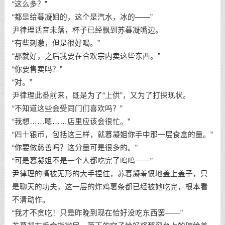
“这么多？”
“都是给暮凝姐的，这个是汽水，冰的——”
尹律理话音未落，杯子已经飘到苏暮凝嘴边。
“有些刺激，但是很好喝。”
“那就好，之后我要在合欢宗内卖这些东西。”
“你要售卖吗？”
“对。”
尹律理此番前来，既是为了“上供”，又为了打探现状。
“不知道这些会受同门们喜欢吗？”
“我想……嗯……店里应该会很忙。”
“四十银币，包括这三样，就暮凝姐你手中那一层食盒的量。”
“你要做慈善吗？这分量可是很多的。”
“可是暮凝姐不是一个人都吃完了呜呜——”
尹律理的嘴被无形的大手捏住，苏暮凝羞愤地盖上盖子，只
是聊天的功夫，这一层的炸鸡薯条都已经被她吃完，根本看
不清动作。
“我才不贪吃！只是昨晚到现在恰好没吃东西罢——”